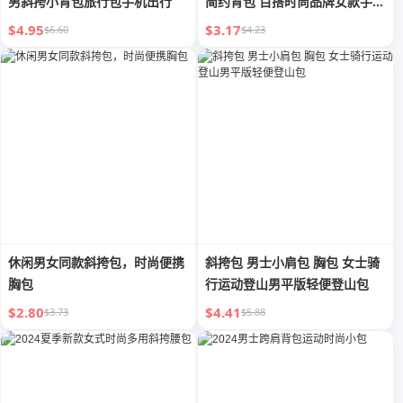
男斜挎小背包旅行包手机出行
简约背包 百搭时尚品牌女款手机
包
$4.95
$3.17
$6.60
$4.23
休闲男女同款斜挎包，时尚便携
斜挎包 男士小肩包 胸包 女士骑
胸包
行运动登山男平版轻便登山包
$2.80
$4.41
$3.73
$5.88