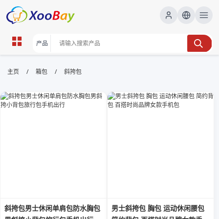
斜挎包 | XOOBAY B2B/B2C
/
/
主页
箱包
斜挎包
Marketplace
斜挎包,时尚,轻便, wholesale 斜挎包, XOOBAY
日常斜挎包轻便
斜挎包男士休闲单肩包防水胸包
男士斜挎包 胸包 运动休闲腰包