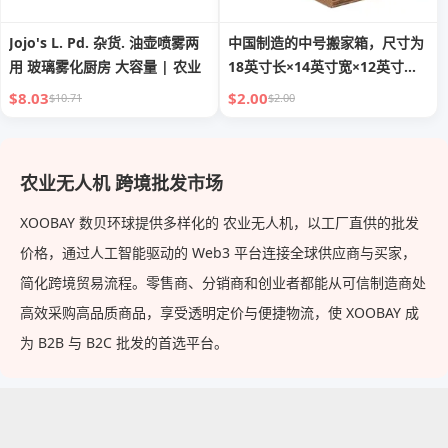
Jojo's L. Pd. 杂货. 油壶喷雾两
中国制造的中号搬家箱，尺寸为
用 玻璃雾化厨房 大容量 | 农业
18英寸长×14英寸宽×12英寸
高，10个装｜瓦楞纸板，农业用
$8.03
$2.00
$10.71
$2.00
途，适用于运输、邮寄、包装
农业无人机 跨境批发市场
XOOBAY 数贝环球提供多样化的 农业无人机，以工厂直供的批发
价格，通过人工智能驱动的 Web3 平台连接全球供应商与买家，
简化跨境贸易流程。零售商、分销商和创业者都能从可信制造商处
高效采购高品质商品，享受透明定价与便捷物流，使 XOOBAY 成
为 B2B 与 B2C 批发的首选平台。