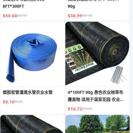
8FT*300FT
90g
$50.68
$38.99
$67.57
$51.98
塑胶软管灌溉水管农业水管
4*100FT 90g 黑色农业除草布
覆盖物 适用于温室花园 农业除
$0.10
$0.20
草屏障织物
$10.72
$14.29