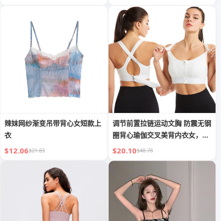
辣妹网纱渐变吊带背心女短款上
调节前置拉链运动文胸 防震无钢
衣
圈背心瑜伽交叉美背内衣女，新
款可调节前置
$12.06
$20.10
$21.83
$48.78