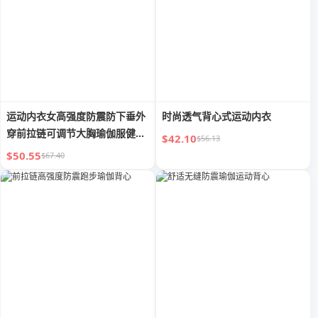
运动内衣女高强度防震防下垂外
时尚透气背心式运动内衣
穿前拉链可调节大胸瑜伽服健身
$42.10
$56.13
背心
$50.55
$67.40