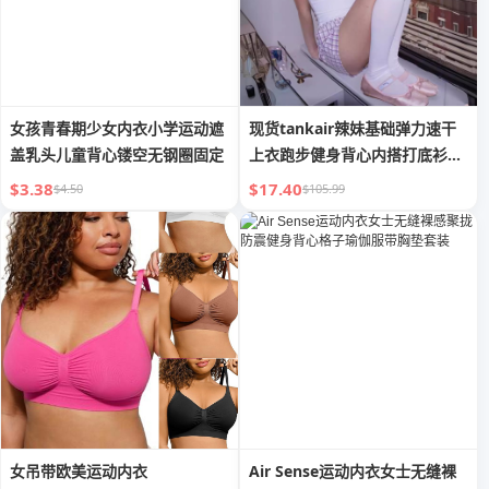
女孩青春期少女内衣小学运动遮
现货tankair辣妹基础弹力速干
盖乳头儿童背心镂空无钢圈固定
上衣跑步健身背心内搭打底衫小
吊带
$3.38
$17.40
$4.50
$105.99
女吊带欧美运动内衣
Air Sense运动内衣女士无缝裸