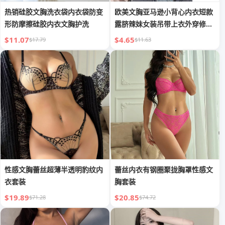
热销硅胶文胸洗衣袋内衣袋防变
欧美文胸亚马逊小背心内衣短款
形防摩擦硅胶内衣文胸护洗
露脐辣妹女装吊带上衣外穿修身
跨境
$11.07
$4.65
$17.79
$11.63
性感文胸蕾丝超薄半透明豹纹内
蕾丝内衣有钢圈聚拢胸罩性感文
衣套装
胸套装
$19.89
$20.85
$71.28
$74.72