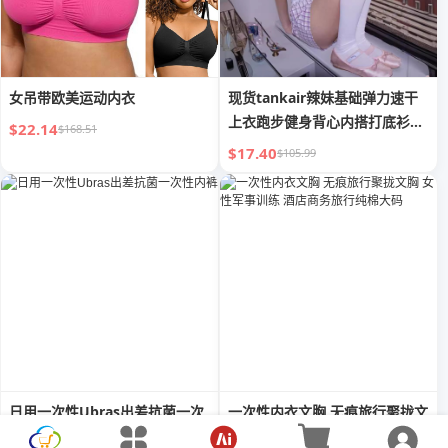
女吊带欧美运动内衣
现货tankair辣妹基础弹力速干
上衣跑步健身背心内搭打底衫小
$22.14
$168.51
吊带
$17.40
$105.99
日用一次性Ubras出差抗菌一次
一次性内衣文胸 无痕旅行聚拢文
性内裤
胸 女性军事训练 酒店商务旅行