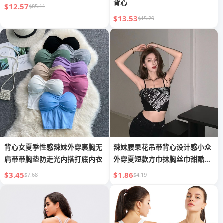
背心
$12.57
$85.11
$13.53
$15.29
背心女夏季性感辣妹外穿裹胸无
辣妹腰果花吊带背心设计感小众
肩带带胸垫防走光内搭打底内衣
外穿夏短款方巾抹胸丝巾甜酷上
衣
$3.45
$1.86
$7.68
$4.19