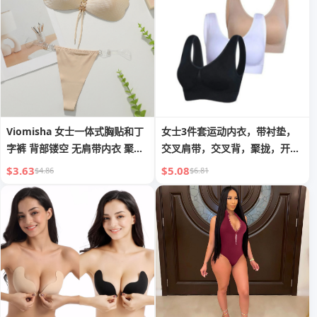
Viomisha 女士一体式胸贴和丁
女士3件套运动内衣，带衬垫，
字裤 背部镂空 无肩带内衣 聚拢
交叉肩带，交叉背，聚拢，开放
透气内衣 隐形提拉胸贴
式背部，中等支撑瑜伽运动
$3.63
$5.08
$4.86
$6.81