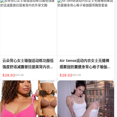
云朵背心女士瑜伽运动练功服低
Air Sense运动内衣女士无缝裸
强度舒适减震普拉提美背内衣外
感聚拢防震健身背心格子瑜伽服
穿文胸
带胸垫套装
$28.02
$28.02
$37.36
$37.36