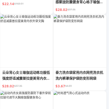
感聚拢防震健身背心格子瑜伽服
$22.14
$168.51
带胸垫套装
$28.02
$37.36
云朵背心女士瑜伽运动练功服低
泰力洗衣袋家用内衣网兜洗衣机
强度舒适减震普拉提美背内衣外
洗内裤罩保护袋防变形网袋
穿文胸
$28.02
$3.67
$37.36
$4.89