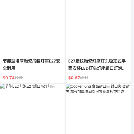
节能型增厚陶瓷吊装灯座E27安
E27螺纹陶瓷灯座灯头吸顶式平
全耐用
面安装LED灯头灯座螺口灯泡座
家用
$0.74
$0.67
$0.99
$0.89