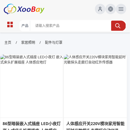
配件与灯罩 | XOOBAY B2B/B2C
/
/
主页
家居照明
配件与灯罩
Marketplace
灯罩,配件,照明, wholesale 配件与灯罩, XOOBAY
优质灯具配件灯罩优选
86型暗装嵌入式插座 LED小夜灯
人体感应开关220V模块家用智能