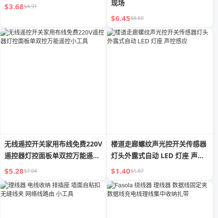
现场
$3.68
$4.91
$6.45
$8.60
无线遥控开关家用布线免费220V
楼道走廊螺纹声光控开关传感器
遥控器灯控面板单双控万能遥控
灯头外露式自动 LED 灯座 声控
小工具
感应
$5.28
$1.40
$7.04
$1.87