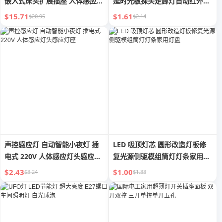
嵌入式床头扩展插座 人体感应地
延时光敏探头走廊灯自动红外传
灯
感器
$15.71
$1.61
$20.95
$2.14
声控感应灯 自动智能小夜灯 插
LED 吸顶灯芯 圆形改造灯板修
电式 220V 人体感应灯头感应灯
复光源侧驱模组筒灯灯条家用灯
座
盘
$2.43
$1.00
$3.24
$1.33