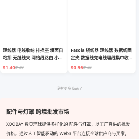
理线器 电线收纳 排插座 墙面自
Fasola 绕线器 理线器 数据线固
粘扣 无缝线夹 网络线路由 小工
定夹 数据线充电线理线集中收纳
具
扎带
$1.40
$0.96
$1.87
$1.28
没有更多商品了
配件与灯罩 跨境批发市场
XOOBAY 数贝环球提供多样化的 配件与灯罩，以工厂直供的批发
价格，通过人工智能驱动的 Web3 平台连接全球供应商与买家，