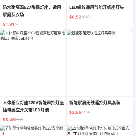
防水耐高温E27陶瓷灯座，适用
LED螺纹通用节能开线座灯头
家庭及农场
$0.52
$0.69
$1.91
$2.55
人体感应灯座220V智能声控灯座
智能家居无线遥控灯具套装
插电感应开关带LED灯泡
$2.66
$3.54
$3.46
$4.61