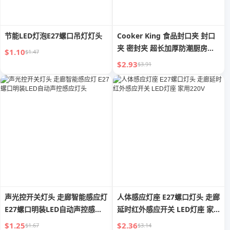
节能LED灯泡E27螺口吊灯灯头
Cooker King 食品封口夹 封口
夹 密封夹 超长加厚防潮厨房零
$1.10
$1.47
食薯片塑料袋
$2.93
$3.91
声光控开关灯头 走廊智能感应灯
人体感应灯座 E27螺口灯头 走廊
E27螺口明装LED自动声控感应
延时红外感应开关 LED灯座 家
灯头
用220V
$1.25
$2.36
$1.67
$3.14