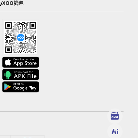
心
XOO钱包