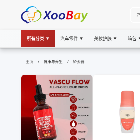
所有分类
汽车零件
美妆护肤
箱包
▼
▼
▼
矫姿器 | XOOBAY B2B/B2C Marke
/
/
主页
健康与养生
矫姿器
矫姿器,姿态矫正,健康辅助, wholesale 矫姿器, 
矫姿器帮助矫正日常姿态，改善颈背痛，适合办公室、家庭及