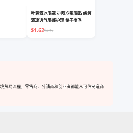
叶黄素冰眼罩 护眼冷敷眼贴 缓解
清凉透气眼部护理 格子夏季
$1.62
$2.16
化跨境贸易流程。零售商、分销商和创业者都能从可信制造商