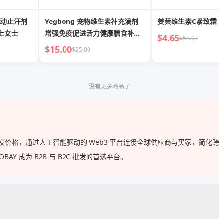
滚动止汗剂
Yegbong 宠物维生素补充滴剂
姜黄维生素C紧致霜
士女士
增强免疫促进活力健康膳食补充
$4.65
$53.07
滴剂
$15.00
$25.00
没有更多商品了
的批发价格，通过人工智能驱动的 Web3 平台连接全球供应商与买家，简
Y 成为 B2B 与 B2C 批发的首选平台。