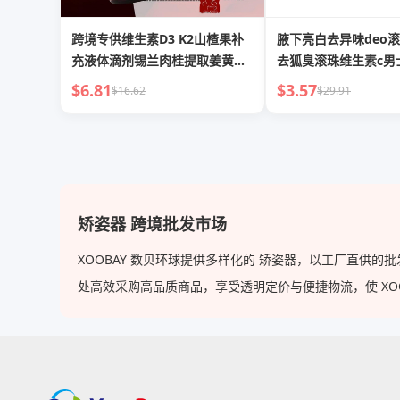
跨境专供维生素D3 K2山楂果补
腋下亮白去异味deo
充液体滴剂锡兰肉桂提取姜黄滴
去狐臭滚珠维生素c男
剂
$6.81
$3.57
$16.62
$29.91
矫姿器 跨境批发市场
XOOBAY 数贝环球提供多样化的 矫姿器，以工厂直供
处高效采购高品质商品，享受透明定价与便捷物流，使 XOOBA