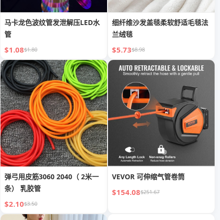
马卡龙色波纹管发泄解压LED水
细纤维沙发盖毯柔软舒适毛毯法
管
兰绒毯
$1.08
$5.73
$1.80
$8.98
弹弓用皮筋3060 2040（ 2米一
VEVOR 可伸缩气管卷筒
条） 乳胶管
$154.08
$251.67
$2.10
$3.50