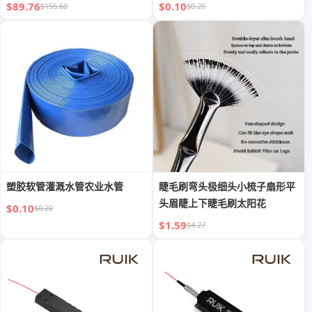
$89.76
$0.10
$155.60
$0.20
塑胶软管灌溉水管农业水管
睫毛刷弯头极细头小梳子扇形平
头眉睫上下睫毛刷太阳花
$0.10
$0.20
$1.59
$4.27