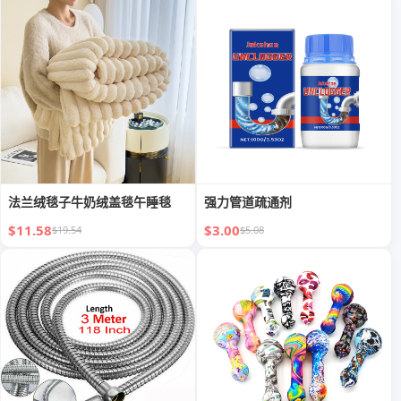
法兰绒毯子牛奶绒盖毯午睡毯
强力管道疏通剂
$11.58
$3.00
$19.54
$5.08