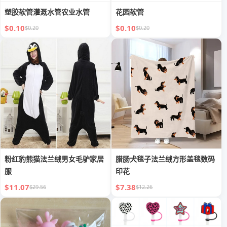
塑胶软管灌溉水管农业水管
花园软管
$0.10
$0.10
$0.20
$0.20
粉红豹熊猫法兰绒男女毛驴家居
腊肠犬毯子法兰绒方形盖毯数码
服
印花
$11.07
$7.38
$29.56
$12.26