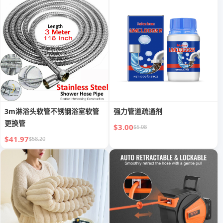
3m淋浴头软管不锈钢浴室软管
强力管道疏通剂
更换管
$3.00
$5.08
$41.97
$58.20