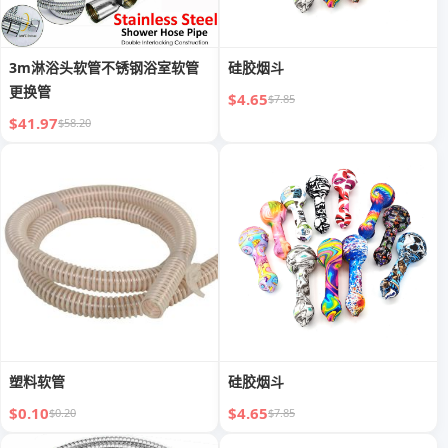
3m淋浴头软管不锈钢浴室软管
硅胶烟斗
更换管
$4.65
$7.85
$41.97
$58.20
塑料软管
硅胶烟斗
$0.10
$4.65
$0.20
$7.85