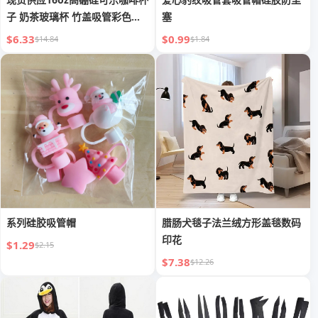
子 奶茶玻璃杯 竹盖吸管彩色梅
塞
森杯
$6.33
$0.99
$14.84
$1.84
系列硅胶吸管帽
腊肠犬毯子法兰绒方形盖毯数码
印花
$1.29
$2.15
$7.38
$12.26