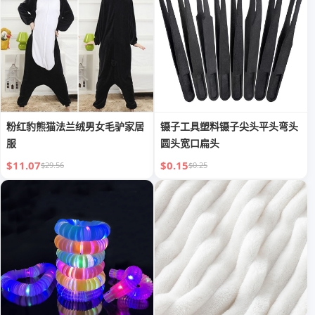
粉红豹熊猫法兰绒男女毛驴家居
镊子工具塑料镊子尖头平头弯头
服
圆头宽口扁头
$11.07
$0.15
$29.56
$0.25