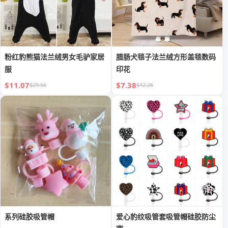
粉红豹熊猫法兰绒男女毛驴家居
腊肠犬毯子法兰绒方形盖毯数码
服
印花
$11.07
$7.38
$29.56
$12.26
系列硅胶吸管帽
爱心豹纹吸管套吸管帽硅胶防尘