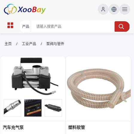
泵阀与管件 | XOOBAY B2B/B2C
/
/
主页
工业产品
泵阀与管件
Marketplace
泵阀,管件,采购,选型,应用,行业趋势, wholesale 泵阀与
管件, XOOBAY
提供泵阀管件领域的采购要点、选型指南、应用场景及行业趋势分析。
汽车充气泵
塑料软管