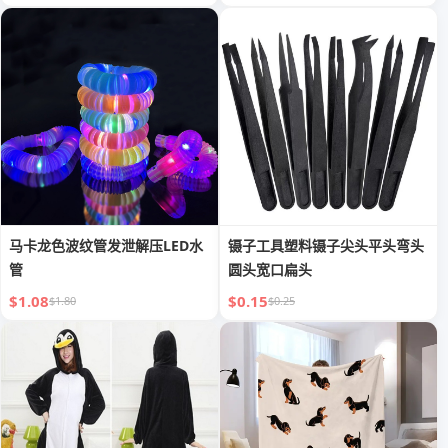
马卡龙色波纹管发泄解压LED水
镊子工具塑料镊子尖头平头弯头
管
圆头宽口扁头
$1.08
$0.15
$1.80
$0.25