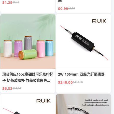
塞
$1.29
$2.15
$0.99
$1.84
现货供应16oz高硼硅可乐咖啡杯
2W 1064nm 双级光纤隔离器
子 奶茶玻璃杯 竹盖吸管彩色梅
$240.00
$480.00
森杯
$6.33
$14.84