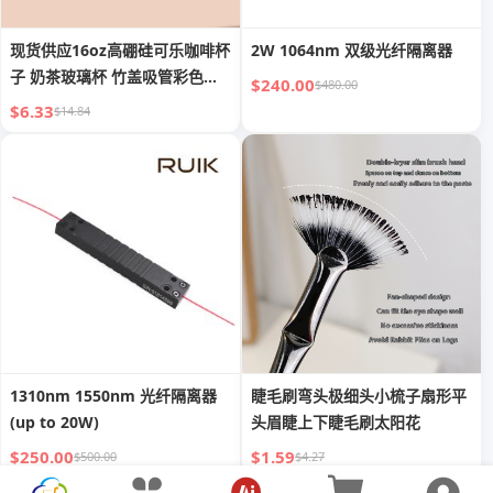
现货供应16oz高硼硅可乐咖啡杯
2W 1064nm 双级光纤隔离器
子 奶茶玻璃杯 竹盖吸管彩色梅
$240.00
$480.00
森杯
$6.33
$14.84
1310nm 1550nm 光纤隔离器
睫毛刷弯头极细头小梳子扇形平
(up to 20W)
头眉睫上下睫毛刷太阳花
$250.00
$1.59
$500.00
$4.27