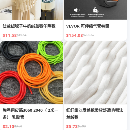
法兰绒毯子牛奶绒盖毯午睡毯
VEVOR 可伸缩气管卷筒
$11.58
$154.08
$19.54
$251.67
弹弓用皮筋3060 2040（ 2米一
细纤维沙发盖毯柔软舒适毛毯法
条） 乳胶管
兰绒毯
$2.10
$5.73
$3.50
$8.98