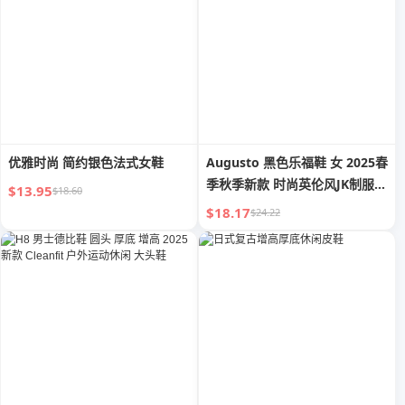
优雅时尚 简约银色法式女鞋
Augusto 黑色乐福鞋 女 2025春
季秋季新款 时尚英伦风JK制服厚
$13.95
$18.60
底皮鞋
$18.17
$24.22