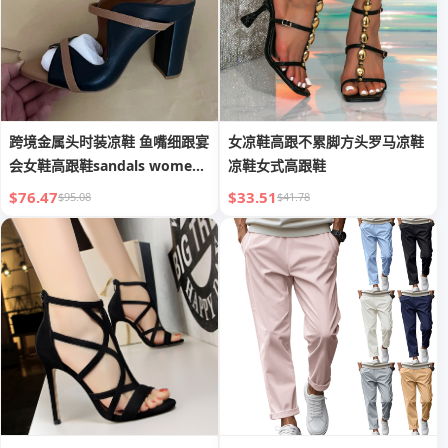
跨境金属头时装凉鞋 鱼嘴细跟宴
女凉鞋高跟不累脚方头罗马凉鞋
会女鞋高跟鞋sandals women
凉鞋女式高跟鞋
45 46
$76.47
$33.51
$95.08
$41.78