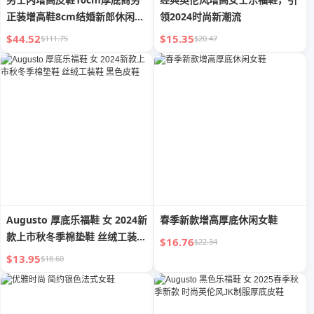
正装增高鞋8cm结婚新郎休闲皮
领2024时尚新潮流
鞋男
$44.52
$15.35
$111.75
$20.47
Augusto 厚底乐福鞋 女 2024新
春季新款增高厚底休闲女鞋
款上市秋冬季棉垫鞋 丝绒工装鞋
$16.76
$22.34
黑色皮鞋
$13.95
$18.60