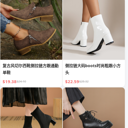
复古风切尔西靴侧拉链方跟通勤
侧拉链大码boots时尚粗跟小方
单鞋
头
$19.38
$22.59
$24.10
$28.32