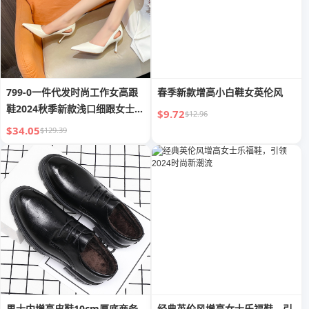
799-0一件代发时尚工作女高跟
春季新款增高小白鞋女英伦风
鞋2024秋季新款浅口细跟女士单
$9.72
$12.96
鞋子
$34.05
$129.39
男士内增高皮鞋10cm厚底商务
经典英伦风增高女士乐福鞋，引