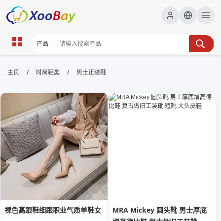
男士正装鞋 | XOOBAY B2B/B2C
/
/
主页
时尚鞋类
男士正装鞋
Marketplace
男士正装鞋,商务皮鞋,男士职业鞋, wholesale 男士正装
鞋, XOOBAY
优质男士正装鞋商务场合必备款舒适耐用优选
裸色高跟鞋细跟职业气质单鞋女
MRA Mickey 圆头靴 男士厚底