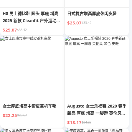
H8 男士德比鞋 圆头 厚底 增高
日式复古增高厚底休闲皮鞋
2025 新款 Cleanfit 户外运动休
$25.07
$33.42
闲 大头鞋
$25.07
$33.42
女士厚底增高中帮皮革机车靴
Augusto 女士乐福鞋 2020 春季
新品 厚底 增高 一脚蹬 英伦风
$22.25
$29.67
黑色 皮鞋
$18.17
$24.22