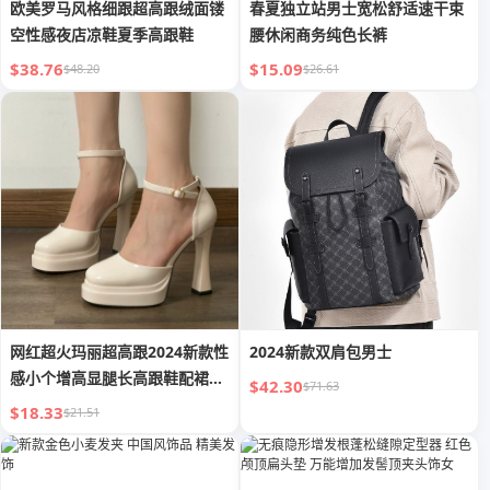
欧美罗马风格细跟超高跟绒面镂
春夏独立站男士宽松舒适速干束
空性感夜店凉鞋夏季高跟鞋
腰休闲商务纯色长裤
$38.76
$15.09
$48.20
$26.61
网红超火玛丽超高跟2024新款性
2024新款双肩包男士
感小个增高显腿长高跟鞋配裙子
$42.30
$71.63
单鞋
$18.33
$21.51