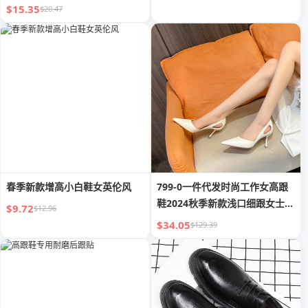
$15.35
$20.47
春季新款增高小白鞋女英伦风
799-0一件代发时尚工作女高跟
鞋2024秋季新款浅口细跟女士单
$9.72
$12.96
鞋子
$34.05
$129.39