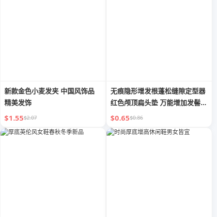
新款金色小麦发夹 中国风饰品
无痕隐形增发根蓬松缝隙定型器
精美发饰
红色颅顶扁头垫 万能增加发髻顶
夹头饰女
$1.55
$0.65
$2.07
$0.86