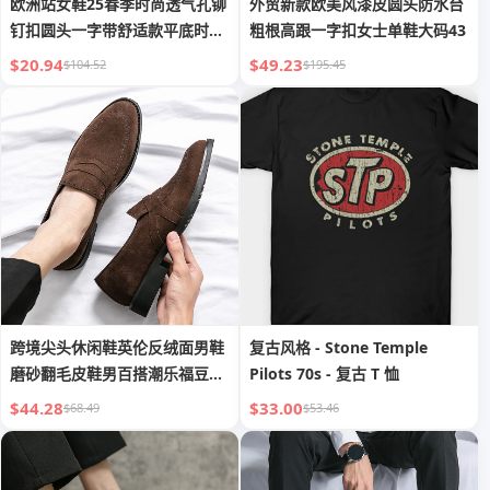
欧洲站女鞋25春季时尚透气孔铆
外贸新款欧美风漆皮圆头防水台
钉扣圆头一字带舒适款平底时尚
粗根高跟一字扣女士单鞋大码43
单鞋
$20.94
$49.23
$104.52
$195.45
跨境尖头休闲鞋英伦反绒面男鞋
复古风格 - Stone Temple
磨砂翻毛皮鞋男百搭潮乐福豆豆
Pilots 70s - 复古 T 恤
单鞋
$44.28
$33.00
$68.49
$53.46