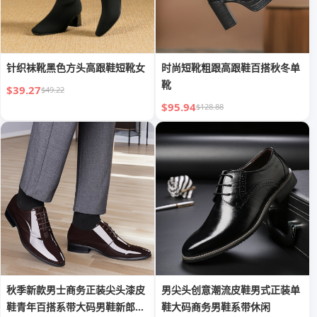
针织袜靴黑色方头高跟鞋短靴女
时尚短靴粗跟高跟鞋百搭秋冬单
靴
$39.27
$49.22
$95.94
$128.88
秋季新款男士商务正装尖头漆皮
男尖头创意潮流皮鞋男式正装单
鞋青年百搭系带大码男鞋新郎结
鞋大码商务男鞋系带休闲