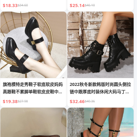
婚鞋
$18.33
$25.14
$34.60
$46.10
旗袍模特走秀鞋子软底软皮妈妈
2022秋冬新款韩版时尚圆头侧拉
高跟鞋不累脚单鞋软皮皮鞋中年
链中跟厚底时装休闲大码马丁靴
女鞋
皮靴
$19.38
$32.46
$27.98
$40.36