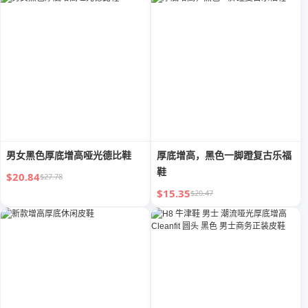
男女黑色厚底增高哑光德比鞋
厚底增高，黑色一脚蹬复古乐福
鞋
$20.84
$27.78
$15.35
$20.47