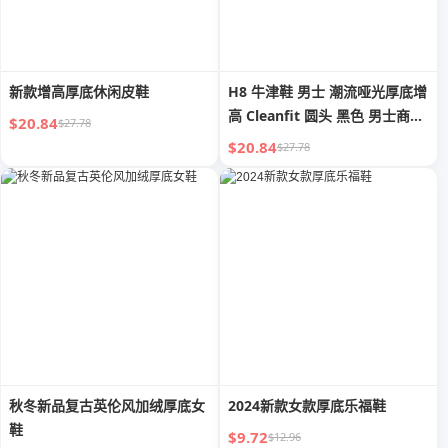
新款增高厚底休闲皮鞋
H8 牛津鞋 男士 潮流哑光厚底增
高 Cleanfit 圆头 黑色 男士商务
$20.84
$27.78
正装皮鞋
$20.84
$27.78
秋冬新品复古英伦风加绒厚底女
2024新款女款厚底乐福鞋
鞋
$9.72
$12.96