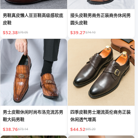
男鞋真皮懒人豆豆鞋高级感软底
接头皮鞋男商务正装商务休闲男
皮鞋
圆头皮鞋
$52.38
$39.27
$78.05
$74.10
男士皮鞋休闲时尚布洛克流苏男
四季皮鞋男士潮流英伦商务正装
鞋大码男鞋
休闲透气增高
$38.76
$44.52
$73.14
$85.20