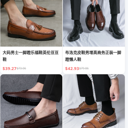
大码男士一脚蹬乐福鞋英伦豆豆
布洛克皮鞋男增高商务正装一脚
鞋
蹬懒人鞋
$39.27
$42.93
$73.06
$79.86