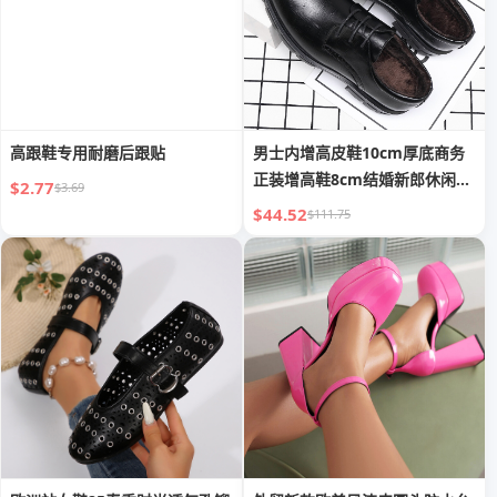
高跟鞋专用耐磨后跟贴
男士内增高皮鞋10cm厚底商务
正装增高鞋8cm结婚新郎休闲皮
$2.77
$3.69
鞋男
$44.52
$111.75