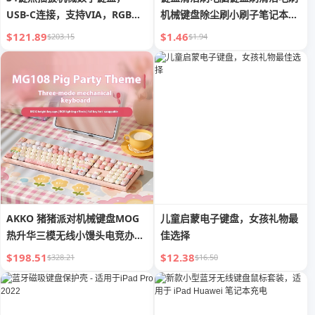
USB-C连接，支持VIA，RGB背
机械键盘除尘刷小刷子笔记本电
光，适用于编辑、数据录入和游
脑主机机箱显卡主板风扇清洁专
$121.89
$1.46
$203.15
$1.94
戏
用工具除尘小玩意套装
AKKO 猪猪派对机械键盘MOG
儿童启蒙电子键盘，女孩礼物最
热升华三模无线小馒头电竞办公
佳选择
通用键盘
$198.51
$12.38
$328.21
$16.50