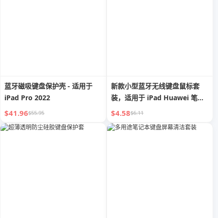
蓝牙磁吸键盘保护壳 - 适用于
新款小型蓝牙无线键盘鼠标套
iPad Pro 2022
装，适用于 iPad Huawei 笔记
本充电
$41.96
$4.58
$55.95
$6.11