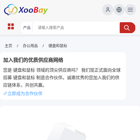
键盘和鼠标 | XOOBAY B2B/B2C
/
/
主页
办公用品
键盘和鼠标
Marketplace
加入我们的优质供应商网络
键盘,鼠标,购买指南, wholesale 键盘和鼠标, XOOBAY
您是 键盘和鼠标 领域的顶尖供应商吗？ 我们现正式面向全球
高性价比键盘鼠标购买指南评测攻略选购要点
招募 键盘和鼠标 制造合作伙伴。诚邀优秀的您加入我们的供
应链体系，共创共赢。
立即成为合作伙伴