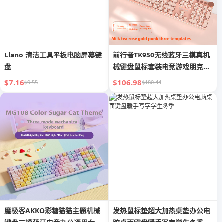
Llano 清洁工具平板电脑屏幕键
前行者TK950无线蓝牙三模真机
盘
械键盘鼠标套装电竞游戏朋克键
盘usb
$7.16
$106.98
$9.55
$180.44
魔极客AKKO彩糖猫猫主题机械
发热鼠标垫超大加热桌垫办公电