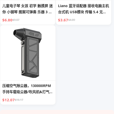
儿童电子琴 女孩 初学 触摸屏 迷
Liano 蓝牙适配器 接收电脑主机
你 小钢琴 图案可弹奏 乐器 3 口
台式机 USB模块 传输 5.4 无驱
袋音乐键盘玩具 6
动 无线耳机 键盘 鼠标 音频 用
$6.80
$3.67
$9.07
$4.89
于 PS5/4/Switch 手柄
压缩空气除尘器，130000RPM
手持车载吸尘器/吹风机&打气
筒，4档可调电动空气除尘器 键
$12.07
$16.17
盘除尘器带LED灯-吹风机