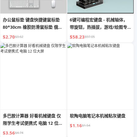
办公鼠标垫 键盘快捷键鼠标垫
6键可编程宏键盘 - 机械轴体，
80*30cm 橡胶防滑鼠标垫 俄
带旋钮，热插拔，游戏/绘图专
语、英语、越南语版本
用
$2.70
$58.23
$3.62
$97.05
多巴胺计算器 好看机械键盘 仅
软陶电脑笔记本机械粘灰键盘
限学生考试便携式 电脑 12 位大
$1.16
$1.54
屏
$3.56
$4.74