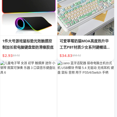
1件大号游戏鼠标垫光效触摸控
可爱草莓奶猫MOA高度热升华
制加长软电脑键盘垫防滑橡胶底
工艺PBT材质少女系列键帽适配
90%键盘
$2.93
$34.83
$3.92
$58.52