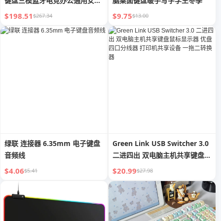
键盘三模蓝牙电竞办公通用女生
脑桌面键盘暖手写字学生冬季
键盘
$198.51
$9.75
$267.34
$13.00
绿联 连接器 6.35mm 电子键盘
Green Link USB Switcher 3.0
音频线
二进四出 双电脑主机共享键盘鼠
标显示器 优盘 四口分线器 打印
$4.06
$20.99
$5.41
$27.98
机共享设备 一拖二转换器