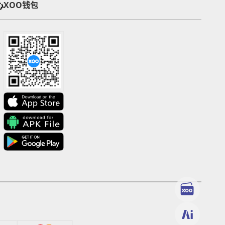
心
XOO钱包