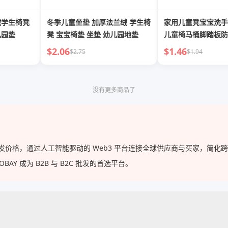
绒学生椅凳
冬季儿童坐垫 加厚法兰绒 学生椅
家用儿童凳宝宝洗手
儿园垫
凳 宝宝椅垫 坐垫 幼儿园地垫
儿童椅马桶脚踏板防
$2.06
$1.46
$2.75
$1.94
没有更多商品了
的批发价格，通过人工智能驱动的 Web3 平台连接全球供应商与买家，简
Y 成为 B2B 与 B2C 批发的首选平台。