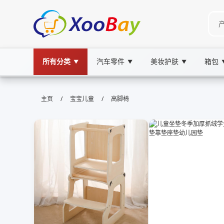
所有分类
汽车零件
美妆护肤
箱包
▼
▼
▼
高脚椅 | XOOBAY B2B/B2C Marke
/
/
主页
宝宝儿童
高脚椅
高脚椅,吧台椅,家居家具, wholesale 高脚椅, X
高脚椅时尚实用，耐用舒适，家居好搭配美观