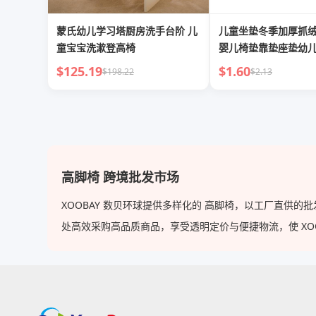
蒙氏幼儿学习塔厨房洗手台阶 儿
儿童坐垫冬季加厚抓
童宝宝洗漱登高椅
婴儿椅垫靠垫座垫幼
$125.19
$1.60
$198.22
$2.13
高脚椅 跨境批发市场
XOOBAY 数贝环球提供多样化的 高脚椅，以工厂直供
处高效采购高品质商品，享受透明定价与便捷物流，使 XOOBA