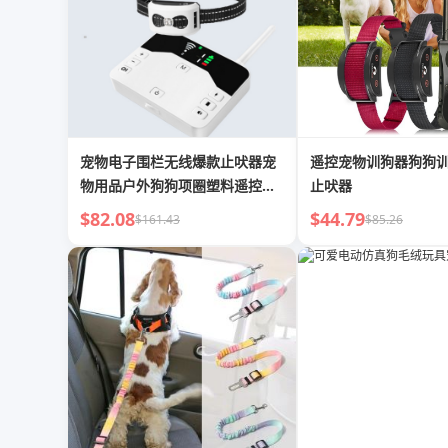
宠物电子围栏无线爆款止吠器宠
遥控宠物训狗器狗狗
物用品户外狗狗项圈塑料遥控训
止吠器
狗器
$82.08
$44.79
$161.43
$85.26