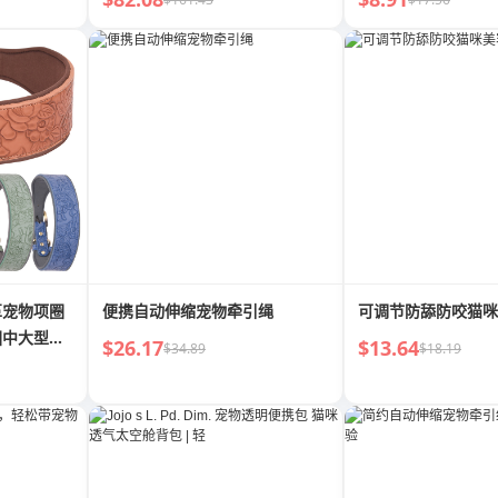
革宠物项圈
便携自动伸缩宠物牵引绳
可调节防舔防咬猫咪
圈中大型狗
$26.17
$13.64
$34.89
$18.19