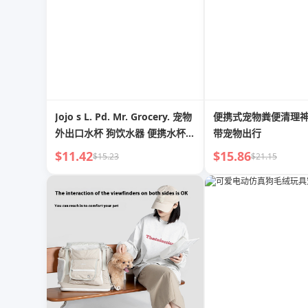
Jojo s L. Pd. Mr. Grocery. 宠物
便携式宠物粪便清理
外出口水杯 狗饮水器 便携水杯 |
带宠物出行
合并
$11.42
$15.86
$15.23
$21.15