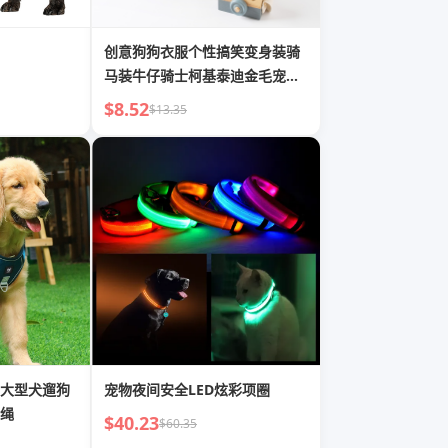
创意狗狗衣服个性搞笑变身装骑
马装牛仔骑士柯基泰迪金毛宠物
春秋
$8.52
$13.35
大型犬遛狗
宠物夜间安全LED炫彩项圈
绳
$40.23
$60.35