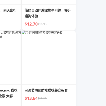
，雨天出行
简约自动伸缩宠物牵引绳，提升
遛狗体验
$12.70
$16.93
Grocery. 猫咪
可调节防舔防咬猫咪美容头套
应激 大容量
$13.64
$18.19