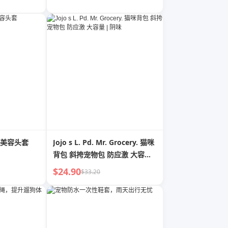
美容头套
Jojo s L. Pd. Mr. Grocery. 猫咪
背包 斜挎宠物包 防应激 大容量
| 阴味
$24.90
$33.20