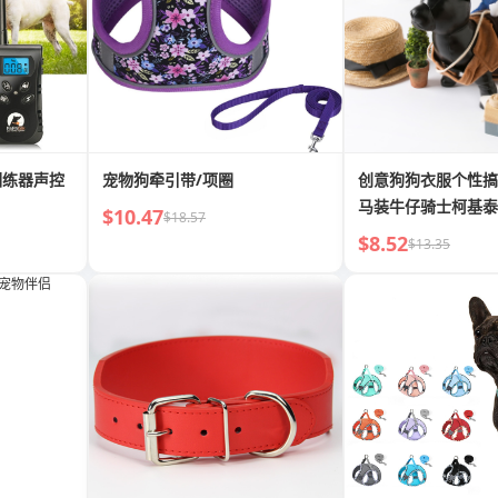
训练器声控
宠物狗牵引带/项圈
创意狗狗衣服个性搞
马装牛仔骑士柯基泰
$10.47
$18.57
春秋
$8.52
$13.35