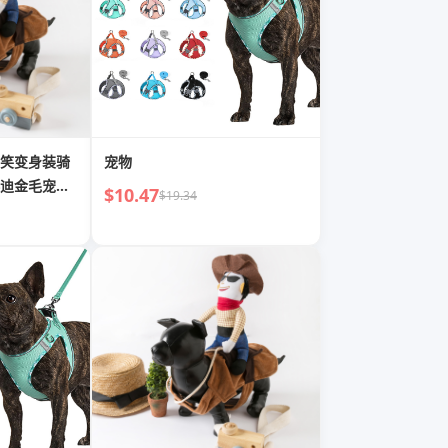
笑变身装骑
宠物
迪金毛宠物
$10.47
$19.34