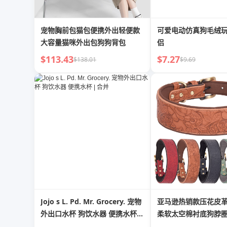
宠物胸前包猫包便携外出轻便款
可爱电动仿真狗毛绒
大容量猫咪外出包狗狗背包
侣
$113.43
$7.27
$138.01
$9.69
Jojo s L. Pd. Mr. Grocery. 宠物
亚马逊热销款压花皮
外出口水杯 狗饮水器 便携水杯 |
柔软太空棉衬底狗脖
合并
项圈