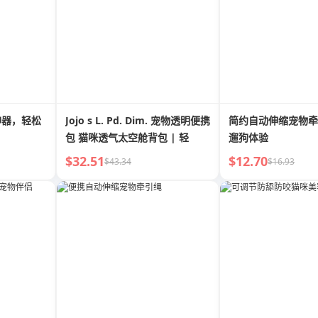
神器，轻松
Jojo s L. Pd. Dim. 宠物透明便携
简约自动伸缩宠物牵
包 猫咪透气太空舱背包 | 轻
遛狗体验
$32.51
$12.70
$43.34
$16.93