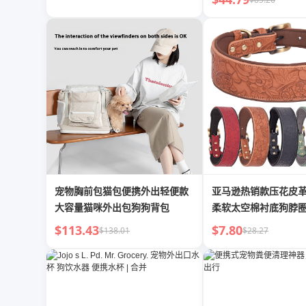
宠物胸前包猫包便携外出轻便款
亚马逊热销款压花皮
大容量猫咪外出包狗狗背包
柔软太空棉衬底狗脖
项圈
$113.43
$7.80
$138.01
$28.27