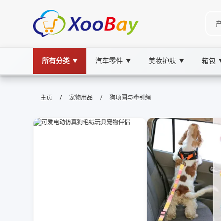
所有分类
汽车零件
美妆护肤
箱包
▼
▼
▼
狗项圈与牵引绳 | XOOBAY B2B/B2C
/
/
主页
宠物用品
狗项圈与牵引绳
狗项圈,牵引绳,宠物用品, wholesale 狗项圈与牵
优质狗项圈牵引绳，安全耐用适用各犬种场景