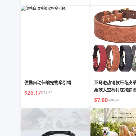
便携自动伸缩宠物牵引绳
亚马逊热销款压花皮
柔软太空棉衬底狗脖
$26.17
$34.89
项圈
$7.80
$28.27