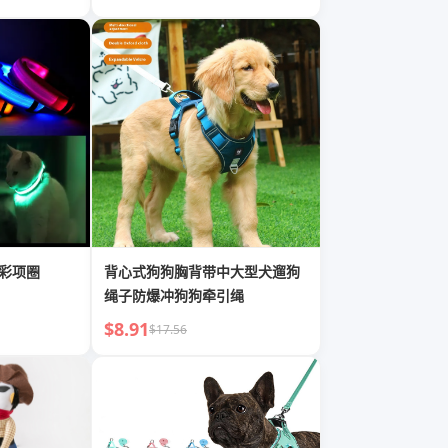
炫彩项圈
背心式狗狗胸背带中大型犬遛狗
绳子防爆冲狗狗牵引绳
$8.91
$17.56