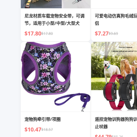
尼龙材质车载宠物安全带，可调
可爱电动仿真狗毛绒
节，适用于小型/中型/大型犬
侣
$17.80
$7.27
$17.80
$9.69
宠物狗牵引带/项圈
遥控宠物训狗器狗狗
止吠器
$10.47
$18.57
$44.79
$85.26