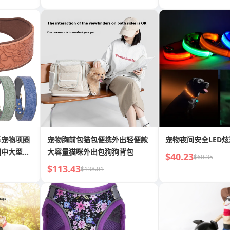
革宠物项圈
宠物胸前包猫包便携外出轻便款
宠物夜间安全LED
圈中大型狗
大容量猫咪外出包狗狗背包
$40.23
$60.35
$113.43
$138.01