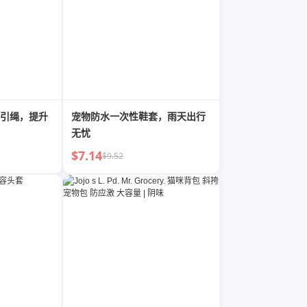
引绳，提升
宠物防水一次性鞋套，雨天出行
无忧
$7.14
$9.52