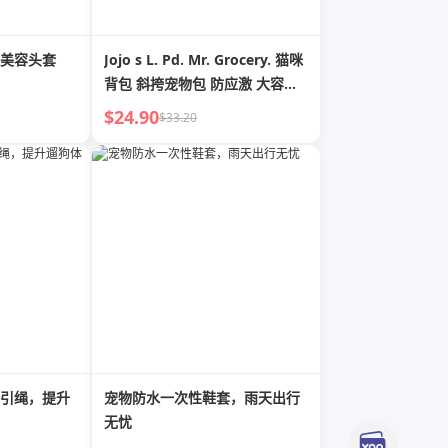
美容头套
Jojo s L. Pd. Mr. Grocery. 猫咪
背包 斜挎宠物包 防应激 大容量
| 阴味
$24.90
$33.20
引绳，提升
宠物防水一次性鞋套，雨天出行
无忧