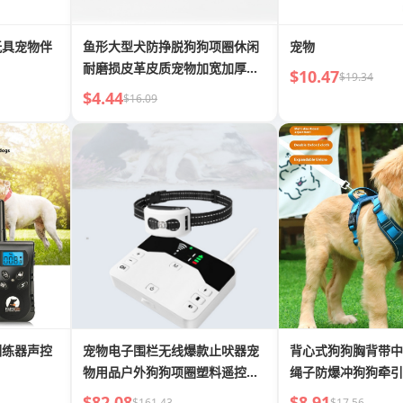
玩具宠物伴
鱼形大型犬防挣脱狗狗项圈休闲
宠物
耐磨损皮革皮质宠物加宽加厚项
$10.47
$19.34
圈
$4.44
$16.09
训练器声控
宠物电子围栏无线爆款止吠器宠
背心式狗狗胸背带中
物用品户外狗狗项圈塑料遥控训
绳子防爆冲狗狗牵引
狗器
$82.08
$8.91
$161.43
$17.56