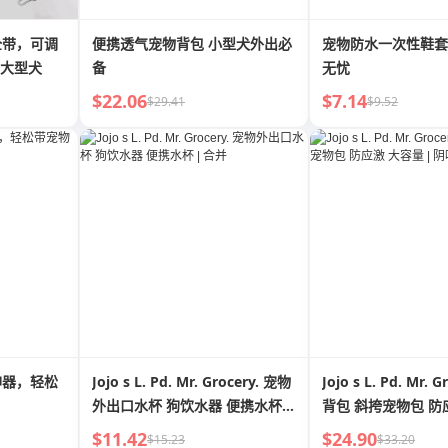
全带，可调
便携透气宠物背包 小型犬外出必
宠物防水一次性鞋套
/大型犬
备
无忧
$22.06
$7.14
$29.41
$9.52
神器，轻松
Jojo s L. Pd. Mr. Grocery. 宠物
Jojo s L. Pd. Mr. 
外出口水杯 狗饮水器 便携水杯 |
背包 斜挎宠物包 防
合并
| 阴味
$11.42
$24.90
$15.23
$33.20