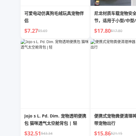
可爱电动仿真狗毛绒玩具宠物伴
尼龙材质车载宠物安
侣
节，适用于小型/中型
$7.27
$17.80
$9.69
$17.80
Jojo s L. Pd. Dim. 宠物透明便携
便携式宠物粪便清理
包 猫咪透气太空舱背包 | 轻
带宠物出行
$32.51
$15.86
$43.34
$21.15