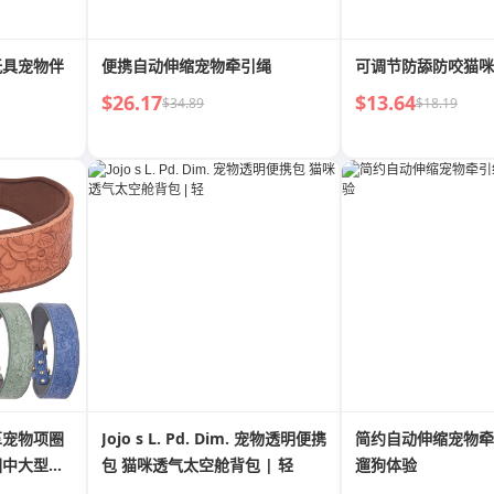
玩具宠物伴
便携自动伸缩宠物牵引绳
可调节防舔防咬猫咪
$26.17
$13.64
$34.89
$18.19
革宠物项圈
Jojo s L. Pd. Dim. 宠物透明便携
简约自动伸缩宠物牵
圈中大型狗
包 猫咪透气太空舱背包 | 轻
遛狗体验