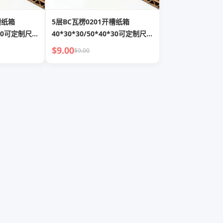
槽纸箱
5层BC瓦楞0201开槽纸箱
0*30可定制尺寸
40*30*30/50*40*30可定制尺寸
及印刷
$9.00
$9.00