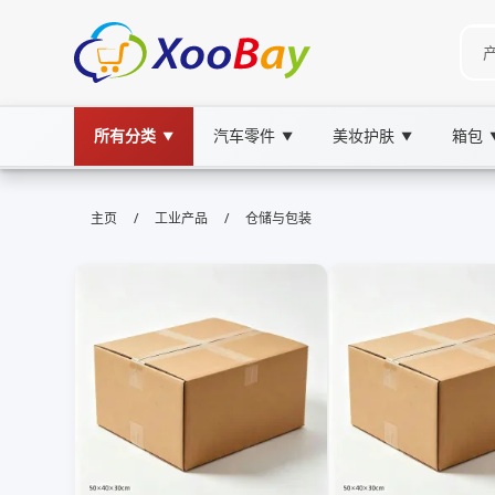
所有分类
汽车零件
美妆护肤
箱包
▼
▼
▼
仓储与包装 | XOOBAY B2B/B2C Ma
/
/
主页
工业产品
仓储与包装
仓储,包装,仓储管理,物流优化,供应链, wholesal
提升仓储与包装效率的专业优化方案执行落地