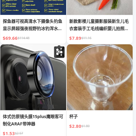
探鱼器可视高清水下摄像头钓鱼
新款影楼儿童摄影服装新生儿毛
显示屏超强夜视野钓冰钓浑水找
衣套装手工毛线编织婴儿拍照服
鱼窝
兔子
$69.66
$7.89
$114.48
$11.16
体式仿原镜头膜15plus鹰眼客可
杯子
制化ARAF带神器
$2.80
$1.80
$1.53
$2.57