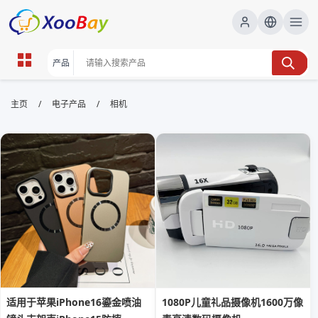
相机 | XOOBAY B2B/B2C Marketplace
/
/
主页
电子产品
相机
相机,评测,购买指南, wholesale 相机, XOOBAY
为你筛选高性价比相机及配件要点与评测指南
适用于苹果iPhone16鎏金喷油
1080P儿童礼品摄像机1600万像