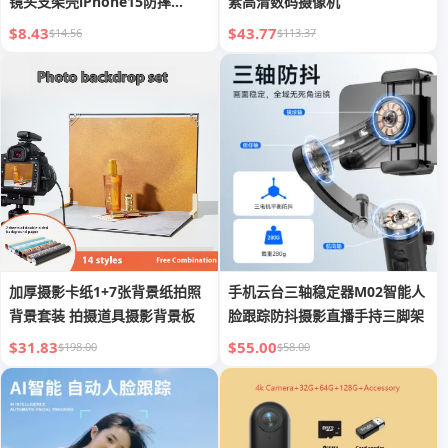
镜头支架壳iPhone15防摔
素高清数码摄像机
14Pro保护套
$8.43
$43.77
$14.56
$113.37
加厚摄影卡纸1+7张背景纸拍照
手机云台三轴稳定器M02智能人
背景套装 拍摄道具摄影背景板
脸跟踪防抖摄影直播手持三脚架
$31.83
$55.00
$198.00
$58.00