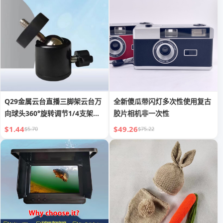
Q29金属云台直播三脚架云台万
全新傻瓜带闪灯多次性使用复古
向球头360°旋转调节1/4支架小
胶片相机非一次性
云台
$1.44
$49.26
$5.70
$75.22