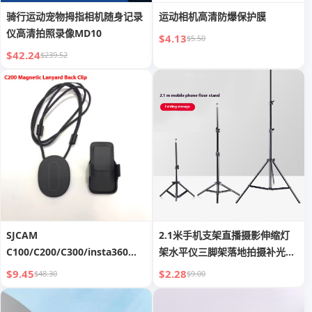
骑行运动宠物拇指相机随身记录
运动相机高清防爆保护膜
仪高清拍照录像MD10
$4.13
$5.50
$42.24
$239.52
SJCAM
2.1米手机支架直播摄影伸缩灯
C100/C200/C300/insta360
架水平仪三脚架落地拍摄补光灯
GO3专用磁吸挂绳运动相机配件
支架
$9.45
$2.28
$48.30
$9.00