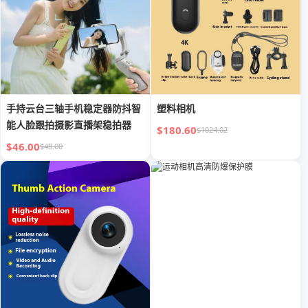
手持云台三轴手机稳定器防抖智
塑料相机
能人脸跟拍摄影直播架稳拍器
$180.60
$1024.02
$46.00
$48.00