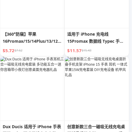
【360°防窺】苹果
适用于 iPhone 充电线
16Promax/15/14Plus/13/12/11/XR/X
15Promax 数据线 Typec 手机
全屏隐私防偷窥钢化膜
USB 套装 20W 快充 PD 正品 11
$5.72
$11.57
$7.62
$15.43
车载 6 原装 12xs 平板
Ipad8plus7
Dux Ducis 适用于 iPhone 手表
创意新款三合一磁吸无线充电桌