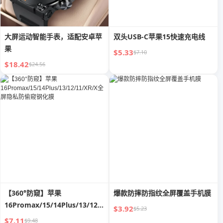
大屏运动智能手表，适配安卓苹
双头USB-C苹果15快速充电线
果
$5.33
$7.10
$18.42
$24.56
【360°防窥】苹果
爆款防摔防指纹全屏覆盖手机膜
16Promax/15/14Plus/13/12/11/XR/X
$3.92
$5.23
全屏隐私防偷窥钢化膜
$7.11
$9.48