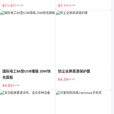
USB 套装 20W 快充 PD 正品 11
全屏隐私防偷窥钢化膜
$11.57
$7.11
$15.43
$9.48
车载 6 原装 12xs 平板
Ipad8plus7
国际电工86型USB墙插 20W快
防尘全屏高清保护膜
充面板
$4.39
$5.85
$4.83
$6.44