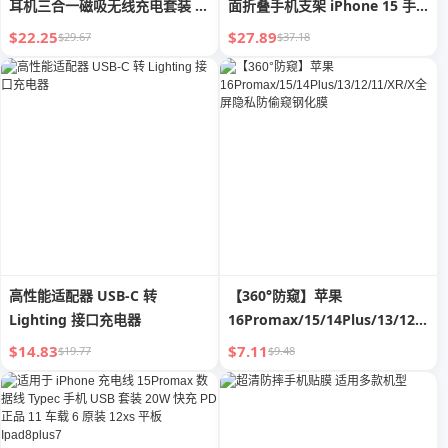
耳机三合一磁吸无线充电套装 多
面折叠手机支架 iPhone 15 手
功能五合一迷你音箱带小夜灯创
表 耳机 一体式 苹果15W充电套
$22.25
$27.89
$29.67
$37.18
意桌面充电器礼品
装 DIY充电设备 机甲风礼品
高性能适配器 USB-C 转
【360°防窥】苹果
Lighting 接口充电器
16Promax/15/14Plus/13/12/11/
全屏隐私防偷窥钢化膜
$14.83
$7.11
$19.77
$9.48