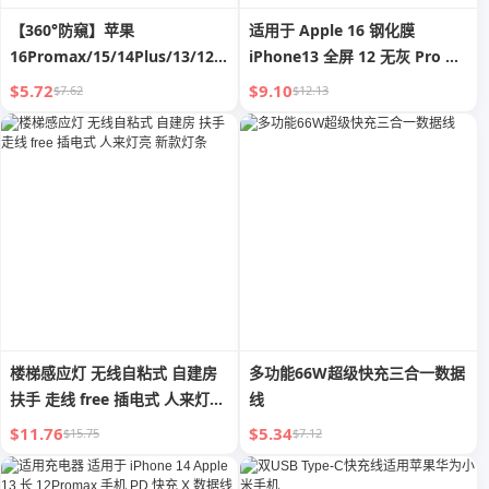
【360°防窺】苹果
适用于 Apple 16 钢化膜
16Promax/15/14Plus/13/12/11/XR/X
iPhone13 全屏 12 无灰 Pro 仓
全屏隐私防偷窥钢化膜
15promax 手机膜 14 防窥 X
$5.72
$9.10
$7.62
$12.13
HD XR 膜 16 新款 plus 壳
Xsmax 防摔 Por
楼梯感应灯 无线自粘式 自建房
多功能66W超级快充三合一数据
扶手 走线 free 插电式 人来灯亮
线
新款灯条
$11.76
$5.34
$15.75
$7.12