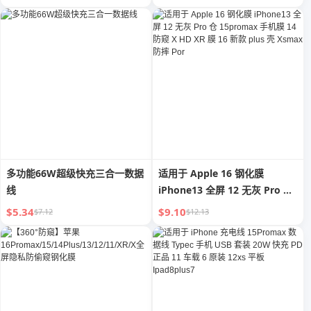
平板 6S 闪充 IOS 充电 2 M 8P
充电线
多功能66W超级快充三合一数据
适用于 Apple 16 钢化膜
线
iPhone13 全屏 12 无灰 Pro 仓
15promax 手机膜 14 防窥 X
$5.34
$9.10
$7.12
$12.13
HD XR 膜 16 新款 plus 壳
Xsmax 防摔 Por