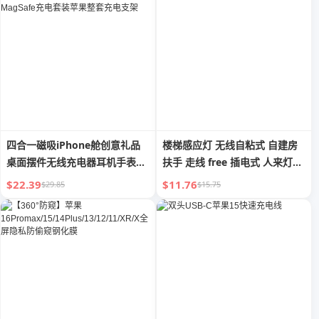
四合一磁吸iPhone舱创意礼品
楼梯感应灯 无线自粘式 自建房
桌面摆件无线充电器耳机手表三
扶手 走线 free 插电式 人来灯亮
色小夜灯MagSafe充电套装苹果
新款灯条
$22.39
$11.76
$29.85
$15.75
整套充电支架