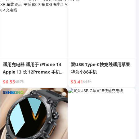
适用充电器 适用于 iPhone 14
双USB Type-C快充线适用苹果
Apple 13 长 12Promax 手机
华为小米手机
PD 快充 X 数据线 XR 车载 iPad
$6.55
$3.41
$8.73
$4.54
平板 6S 闪充 IOS 充电 2 M 8P
充电线