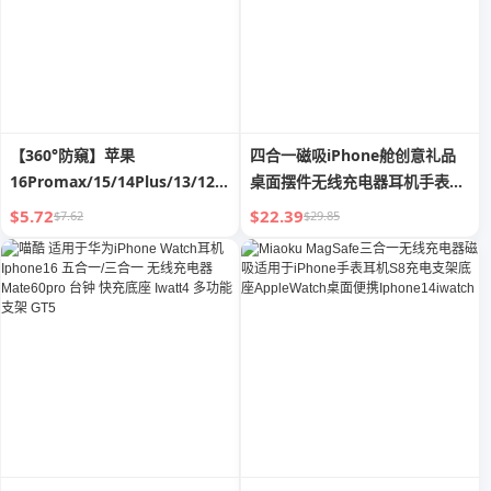
【360°防窺】苹果
四合一磁吸iPhone舱创意礼品
16Promax/15/14Plus/13/12/11/XR/X
桌面摆件无线充电器耳机手表三
全屏隐私防偷窥钢化膜
色小夜灯MagSafe充电套装苹果
$5.72
$22.39
$7.62
$29.85
整套充电支架