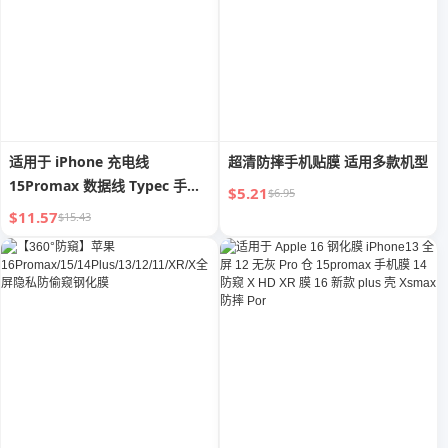
适用于 iPhone 充电线
超清防摔手机贴膜 适用多款机型
15Promax 数据线 Typec 手机
$5.21
$6.95
USB 套装 20W 快充 PD 正品 11
$11.57
$15.43
车载 6 原装 12xs 平板
Ipad8plus7