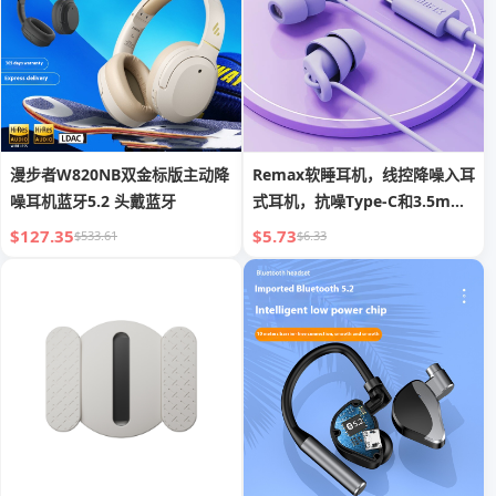
漫步者W820NB双金标版主动降
Remax软睡耳机，线控降噪入耳
噪耳机蓝牙5.2 头戴蓝牙
式耳机，抗噪Type-C和3.5mm
接口
$127.35
$5.73
$533.61
$6.33