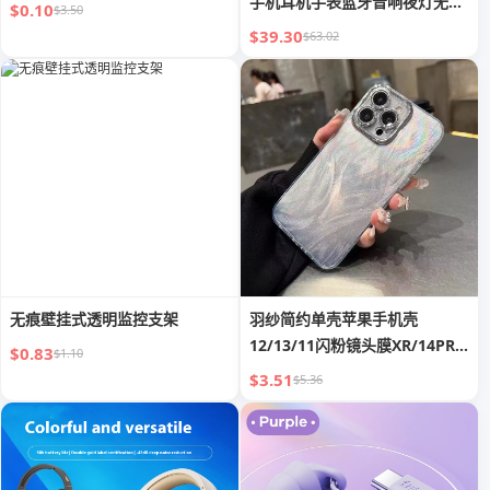
手机耳机手表蓝牙音响夜灯无线
$0.10
$3.50
充
$39.30
$63.02
无痕壁挂式透明监控支架
羽纱简约单壳苹果手机壳
12/13/11闪粉镜头膜XR/14PRO
$0.83
$1.10
潮12
$3.51
$5.36