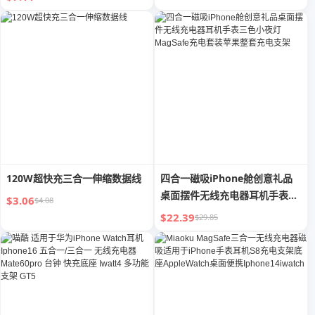
120W超快充三合一伸缩数据线
四合一磁吸iPhone舱创意礼品
桌面摆件无线充电器耳机手表三
$3.06
$4.08
色小夜灯MagSafe充电套装苹果
$22.39
$29.85
整套充电支架