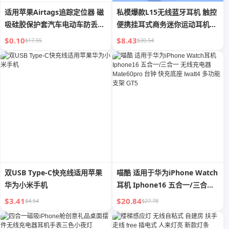
适用苹果Airtags追踪定位器 磁
私模爆款L15无线蓝牙耳机 触控
吸硅胶保护套汽车电动车防丢软
便携挂耳式商务迷你运动耳机华
壳
强北
$0.10
$8.43
$17.55
$30.54
双USB Type-C快充线适用苹果
喵酷 适用于华为iPhone Watch
华为小米手机
耳机 Iphone16 五合一/三合一
无线充电器 Mate60pro 台钟 快
$3.41
$20.84
$4.54
$27.78
充底座 Iwatt4 多功能支架 GT5