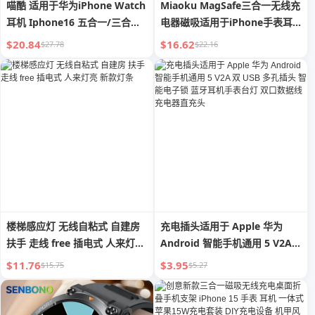
喵酷 适用于华为iPhone Watch
Miaoku MagSafe三合一无线充
耳机 Iphone16 五合一/三合一
电器磁吸适用于iPhone手表耳
无线充电器 Mate60pro 台钟 快
机S8充电支架底座AppleWatch
$20.84
$16.62
$27.78
$22.16
充底座 Iwatt4 多功能支架 GT5
桌面便携Iphone14iwatch
楼梯感应灯 无线自粘式 自建房
充电插头适用于 Apple 华为
扶手 走线 free 插电式 人来灯亮
Android 智能手机通用 5 V2A
新款灯条
双 USB 多孔插头 智能电子锁 蓝
$11.76
$3.95
$15.75
$5.27
牙耳机手表台灯 双口数据线充电
器直充头