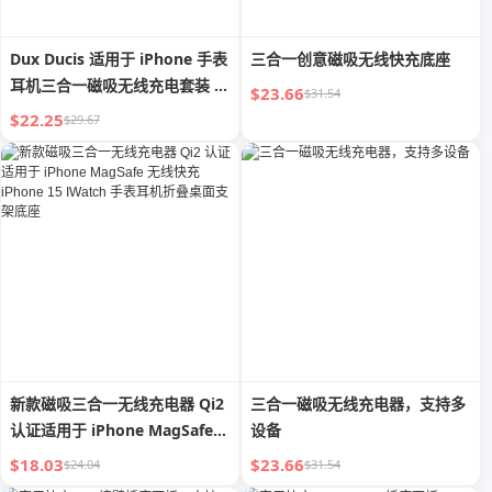
Dux Ducis 适用于 iPhone 手表
三合一创意磁吸无线快充底座
耳机三合一磁吸无线充电套装 多
$23.66
$31.54
功能五合一迷你音箱带小夜灯创
$22.25
$29.67
意桌面充电器礼品
新款磁吸三合一无线充电器 Qi2
三合一磁吸无线充电器，支持多
认证适用于 iPhone MagSafe
设备
无线快充 iPhone 15 IWatch 手
$18.03
$23.66
$24.04
$31.54
表耳机折叠桌面支架底座