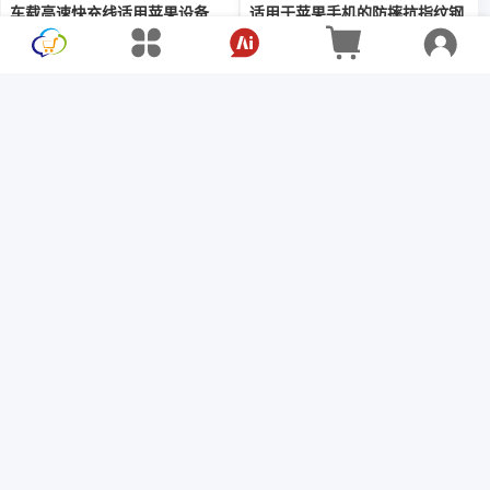
车载高速快充线适用苹果设备
适用于苹果手机的防摔抗指纹钢
化膜
$8.43
$11.24
$3.68
$4.91
适用于苹果 11 钢化膜 iPhone
防窥防尘高清钢化膜适用于
13 手机膜 15 Pro 全屏全边 12
iPhone14
膜 14 Pro Max 防摔 X/Xr/Xs
$2.63
$2.20
$3.50
$2.93
11 蓝光护眼 Plus mini 高清黑
边