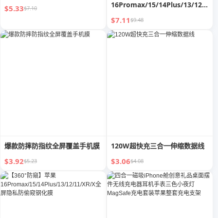
16Promax/15/14Plus/13/12/11/
$5.33
$7.10
全屏隐私防偷窥钢化膜
$7.11
$9.48
爆款防摔防指纹全屏覆盖手机膜
120W超快充三合一伸缩数据线
$3.92
$3.06
$5.23
$4.08