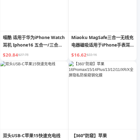
喵酷 适用于华为iPhone Watch
Miaoku MagSafe三合一无线充
耳机 Iphone16 五合一/三合一
电器磁吸适用于iPhone手表耳
无线充电器 Mate60pro 台钟 快
机S8充电支架底座AppleWatch
$20.84
$16.62
$27.78
$22.16
充底座 Iwatt4 多功能支架 GT5
桌面便携Iphone14iwatch
双头USB-C苹果15快速充电线
【360°防窥】苹果