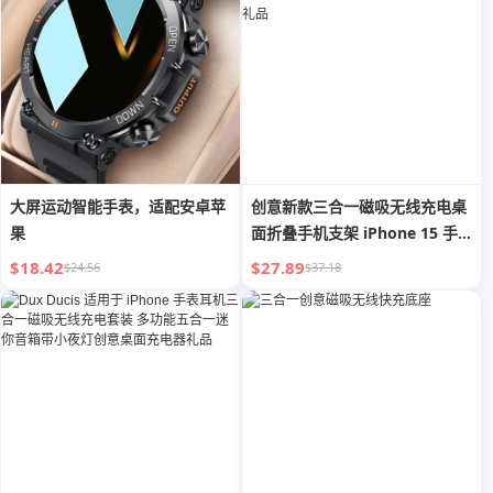
大屏运动智能手表，适配安卓苹
创意新款三合一磁吸无线充电桌
果
面折叠手机支架 iPhone 15 手
表 耳机 一体式 苹果15W充电套
$18.42
$27.89
$24.56
$37.18
装 DIY充电设备 机甲风礼品