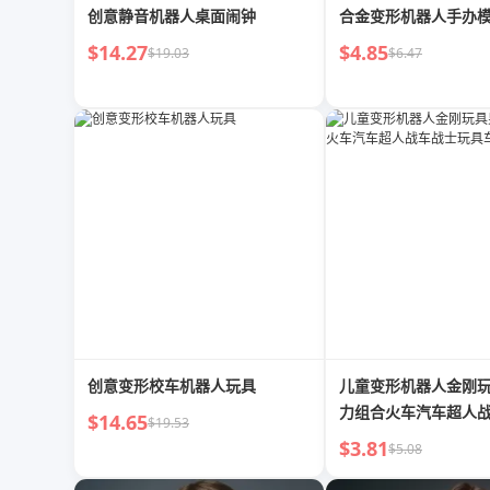
创意静音机器人桌面闹钟
合金变形机器人手办
$14.27
$4.85
$19.03
$6.47
创意变形校车机器人玩具
儿童变形机器人金刚
力组合火车汽车超人
$14.65
$19.53
具车
$3.81
$5.08