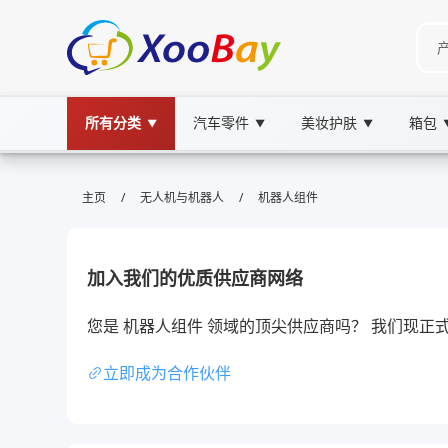
所有分类
汽车零件
美妆护肤
箱包
▼
▼
▼
机器人组件 | XOOBAY B2B/B2C Ma
/
/
主页
无人机与机器人
机器人组件
机器人组件,模块化设计,机器人硬件, wholesale
提供机器人组件关键词与描述，提升谷歌排名
加入我们的优质供应商网络
您是 机器人组件 领域的顶尖供应商吗？ 我们现
立即成为合作伙伴