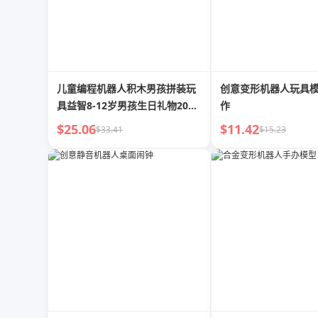
儿童编程机器人积木男孩拼装玩
创意变形机器人玩具
具益智8-12岁男孩生日礼物2025
作
新款
$25.06
$11.42
$33.41
$15.23