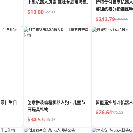
具
小型机器人风扇,趣味台扇带吸盘,
跨境专供康复机器人
部训练器分指训练手
$18.00
$22.00
$242.79
$396.56
孩最佳生日
创意拼装编程机器人狗 - 儿童节
智能遥控战斗机器人
日玩具礼物
$26.64
$35.52
$34.57
$46.09