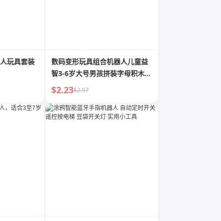
人玩具套装
数码变形玩具组合机器人儿童益
智3-6岁大号男孩拼装字母积木礼
物
$2.23
$2.97