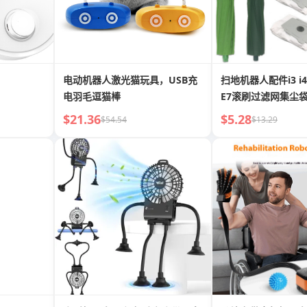
电动机器人激光猫玩具，USB充
扫地机器人配件i3 i4 i6
电羽毛逗猫棒
E7滚刷过滤网集尘
$21.36
$5.28
$54.54
$13.29