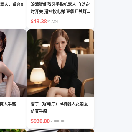
器人，适合3
涂鸦智能蓝牙手指机器人 自动定
时开关 遥控按电梯 豆袋开关灯
实用小工具
$13.38
$17.84
友真人手感
杏子（咖啡厅）ai机器人女朋友
仿真手感
$930.00
$1000.00