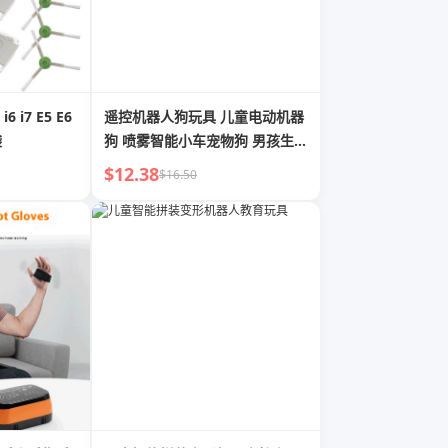
 i7 E5 E6
遥控机器人狗玩具 儿童电动机器
袋
狗 喷雾智能小车宠物狗 男孩生日
礼物
$12.38
$16.50