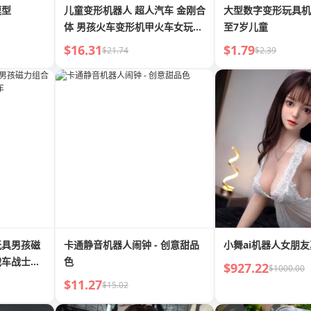
模型
儿童变形机器人 超人汽车 金刚合
大型数字变形玩具机
体 男孩火车变形机甲火车女玩具
至7岁儿童
汽车
$16.31
$1.79
$21.74
$2.39
玩具男孩磁
卡通静音机器人闹钟 - 创意甜品
小舞ai机器人女朋
战车战士玩
色
$927.22
$1000.00
$11.27
$15.02