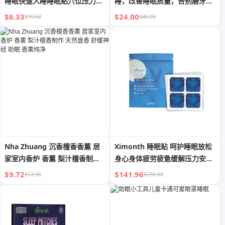
睡眠快速入睡睡眠贴穴位压力刺
睡，改善睡眠质量，告别磨牙烦
激贴
恼
$6.33
$24.00
$10.62
$40.00
Nha Zhuang 沉香檀香香薰 居
Ximonth 睡眠贴 呵护睡眠放松
家室内香炉 香薰 梨汁檀香制作
身心身体疲劳疲惫缓解压力安心
天然盘香 舒缓神经 助眠 香薰纯
睡眠
$9.72
$141.96
$12.96
$236.60
净