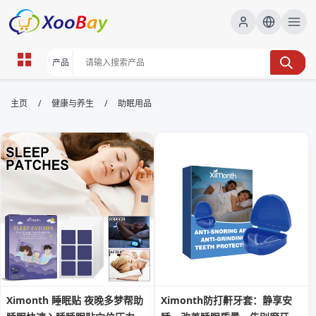
助眠用品 | XOOBAY B2B/B2C
/
/
主页
健康与养生
助眠用品
Marketplace
助眠用品,睡眠辅助,安眠产品, wholesale 助眠用品,
XOOBAY
助眠用品，帮助入睡，安睡更久，睡眠更稳久
Ximonth 睡眠贴 夜晚多梦帮助
Ximonth防打鼾牙套：静享安