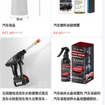
汽车用品
汽车塑料涂层喷雾
$57.60
$4.65
$201.60
$31.92
无线锂电池洗车水枪便携式高压
汽车纳米水晶电镀剂 汽车涂层剂
洗车水枪家用车用大功率洗车机
汽车漆面保养水晶电镀蜡密封釉
厂家
漆喷雾