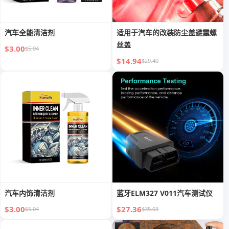
汽车全能清洁剂
适用于汽车的改装防尘盖避震螺
丝盖
$3.00
$5.04
$14.94
$29.40
汽车内饰清洁剂
蓝牙ELM327 V011汽车测试仪
$3.00
$27.36
$5.04
$35.03