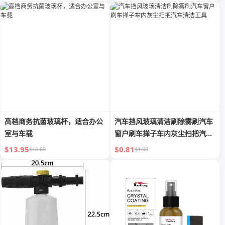
高档商务抗菌玻璃杯，适合办公
汽车挡风玻璃清洁刷除雾刷汽车
室与车载
窗户刷车掸子车内灰尘扫把汽车
清洁工具
$13.95
$0.81
$18.60
$1.08