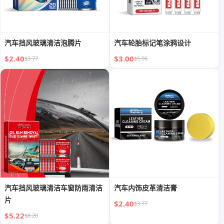
汽车挡风玻璃清洁泡腾片
汽车轮胎标记笔涂鸦设计
$2.40
$3.00
$3.77
$5.06
汽车挡风玻璃清洁车窗防雨清洁
汽车内饰皮革清洁膏
片
$2.40
$3.77
$5.22
$8.20