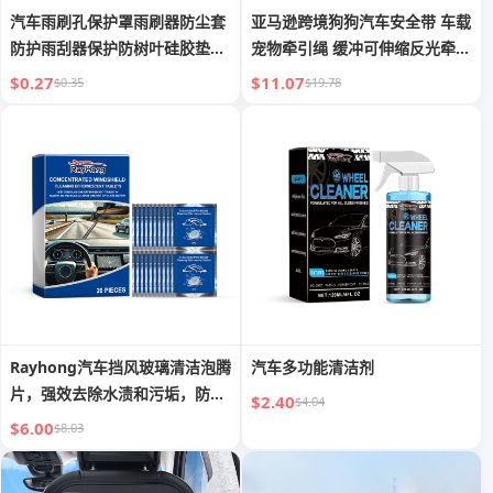
汽车雨刷孔保护罩雨刷器防尘套
亚马逊跨境狗狗汽车安全带 车载
防护雨刮器保护防树叶硅胶垫保
宠物牵引绳 缓冲可伸缩反光牵引
护套
带
$0.27
$11.07
$0.35
$19.78
Rayhong汽车挡风玻璃清洁泡腾
汽车多功能清洁剂
片，强效去除水渍和污垢，防水
$2.40
$4.04
保护，轻松洁净车窗
$6.00
$8.03