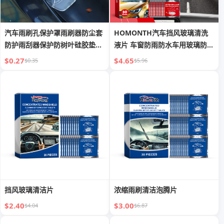
汽车雨刷孔保护罩雨刷器防尘套
HOMONTH汽车挡风玻璃清洗
防护雨刮器保护防树叶硅胶垫保
液片 车窗防雨防水车用玻璃防雾
护套
清洁液片
$0.27
$4.65
$0.35
$5.96
挡风玻璃清洁片
浓缩雨刷清洁泡腾片
$2.40
$3.00
$4.04
$6.87