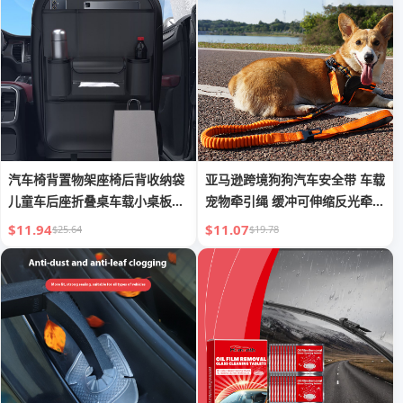
汽车椅背置物架座椅后背收纳袋
亚马逊跨境狗狗汽车安全带 车载
儿童车后座折叠桌车载小桌板后
宠物牵引绳 缓冲可伸缩反光牵引
排
带
$11.94
$11.07
$25.64
$19.78