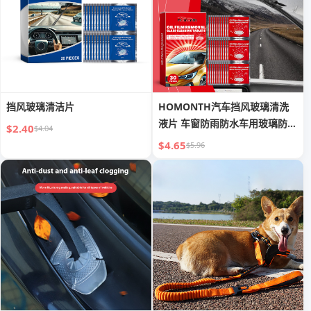
挡风玻璃清洁片
HOMONTH汽车挡风玻璃清洗
液片 车窗防雨防水车用玻璃防雾
$2.40
$4.04
清洁液片
$4.65
$5.96