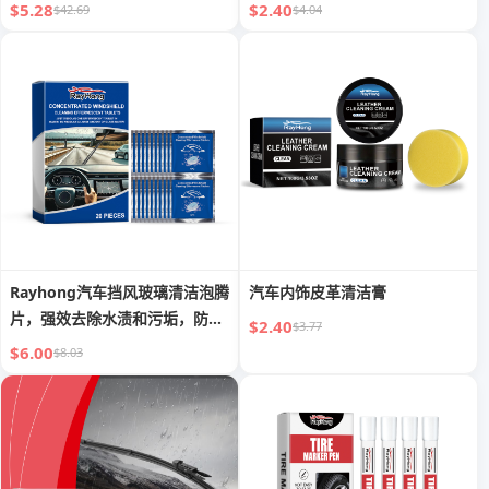
$5.28
$2.40
$42.69
$4.04
Rayhong汽车挡风玻璃清洁泡腾
汽车内饰皮革清洁膏
片，强效去除水渍和污垢，防水
$2.40
$3.77
保护，轻松洁净车窗
$6.00
$8.03