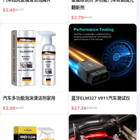
翻新剂
$2.40
$3.77
$2.70
$4.56
汽车多功能泡沫清洁剂家用
蓝牙ELM327 V011汽车测试仪
$3.00
$27.36
$6.87
$35.03