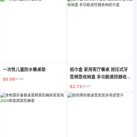
一次性儿童防水餐桌垫
纸巾盒 家用客厅餐桌 按压式牙
签棉签收纳盒 多功能遥控器收纳
$0.98
$1.30
纸巾盒
$2.72
$3.63