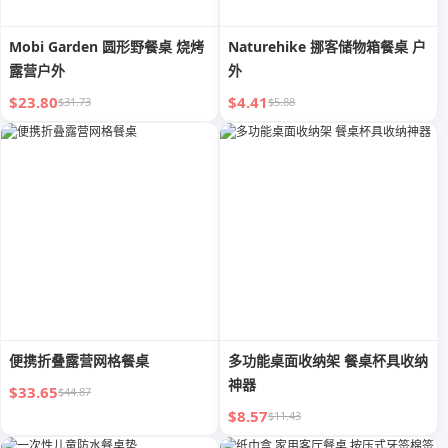
Mobi Garden 圆形野餐桌 烧烤
Naturehike 挪客储物箱餐桌 户
露营户外
外
$23.80
$4.41
$31.73
$5.88
便携折叠露营网格餐桌
多功能桌面收纳架 餐桌杯具收纳
神器
$33.65
$44.87
$8.57
$11.43