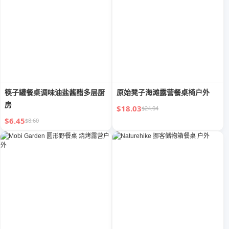
筷子罐餐桌调味油盐酱醋多层厨
原始凳子海滩露营餐桌椅户外
房
$18.03
$24.04
$6.45
$8.60