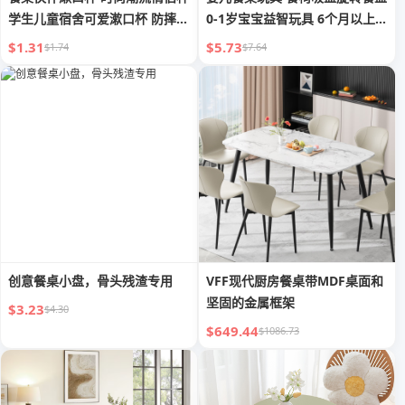
学生儿童宿舍可爱漱口杯 防摔牙
0-1岁宝宝益智玩具 6个月以上 3
杯
款益智
$1.31
$5.73
$1.74
$7.64
创意餐桌小盘，骨头残渣专用
VFF现代厨房餐桌带MDF桌面和
坚固的金属框架
$3.23
$4.30
$649.44
$1086.73