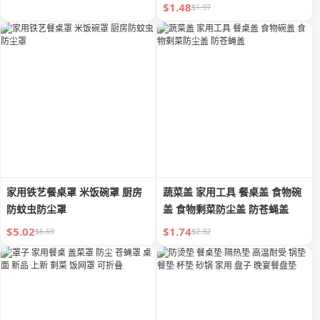
垫
$1.48
$1.97
家用铁艺餐桌罩 米饭碗罩 厨房
蔬菜盖 家用工具 餐桌盖 食物碗
防蚊虫防尘罩
盖 食物剩菜防尘盖 防苍蝇盖
$5.02
$1.74
$6.69
$2.32