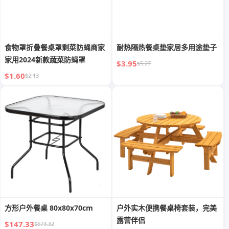
食物罩折叠餐桌罩剩菜防蝇商家
耐热隔热餐桌垫家居多用途垫子
家用2024新款蔬菜防蝇罩
$3.95
$5.27
$1.60
$2.13
方形户外餐桌 80x80x70cm
户外实木便携餐桌椅套装，完美
露营伴侣
$147.33
$673.32