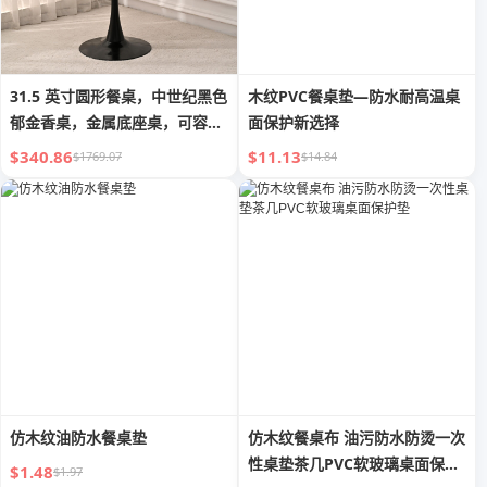
31.5 英寸圆形餐桌，中世纪黑色
木纹PVC餐桌垫—防水耐高温桌
郁金香桌，金属底座桌，可容纳
面保护新选择
2-4 人，易于组装的休闲咖啡桌
$340.86
$11.13
$1769.07
$14.84
仿木纹油防水餐桌垫
仿木纹餐桌布 油污防水防烫一次
性桌垫茶几PVC软玻璃桌面保护
$1.48
$1.97