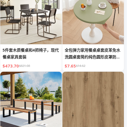
5件套木质餐桌和4把椅子，现代
全包弹力家用餐桌桌套皮革免水
餐桌家具套装
洗圆桌套简约纯色圆形皮罩防尘
防滑
$473.70
$7.65
$821.08
$14.62