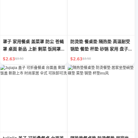
罩子 家用餐桌 盖菜罩 防尘 苍蝇
防烫垫 餐桌垫 隔热垫 高温耐受
罩 桌面 新品 上新 剩菜 饭网罩
锅垫 餐垫 杯垫 砂锅 家用 盘子
可折叠
晚宴餐盘垫
$2.63
$2.63
$3.50
$3.50