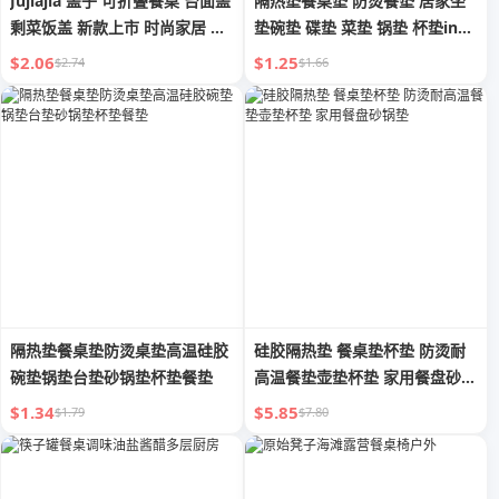
Jujiajia 盖子 可折叠餐桌 台面盖
隔热垫餐桌垫 防烫餐垫 居家坐
剩菜饭盖 新款上市 时尚家居 伞
垫碗垫 碟垫 菜垫 锅垫 杯垫ins
式 可拆卸可洗
风
$2.06
$1.25
$2.74
$1.66
隔热垫餐桌垫防烫桌垫高温硅胶
硅胶隔热垫 餐桌垫杯垫 防烫耐
碗垫锅垫台垫砂锅垫杯垫餐垫
高温餐垫壶垫杯垫 家用餐盘砂锅
垫
$1.34
$5.85
$1.79
$7.80