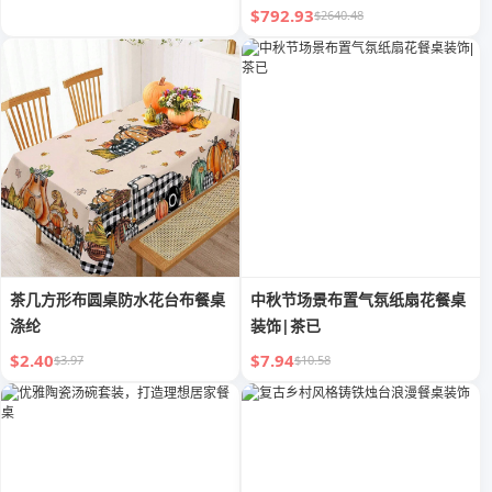
$792.93
$2640.48
茶几方形布圆桌防水花台布餐桌
中秋节场景布置气氛纸扇花餐桌
涤纶
装饰|茶已
$2.40
$7.94
$3.97
$10.58