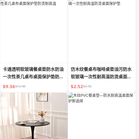
卡通透明软玻璃餐桌垫防水防油
仿木纹餐桌布咖啡桌垫油污防水
一次性茶几桌布桌面保护垫防烫
软玻璃一次性耐高温防烫桌面保
耐高温
护垫
$9.36
$2.52
$12.48
$3.36