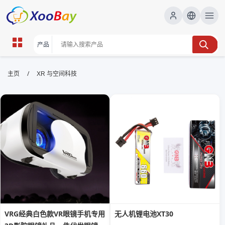
XR 与空间科技 | XOOBAY B2B/B2C
/
主页
XR 与空间科技
Marketplace
XR,空间科技,虚拟现实应用, wholesale XR 与空间科技,
XOOBAY
全面梳理XR在空间科技中的应用场景、技术要点与发展趋势，涵盖沉浸
式体验、高保真仿真、数据可视化、任务规划与培训等关键应用，帮助提
升科研与任务执行效率。
VRG经典白色款VR眼镜手机专用
无人机锂电池XT30