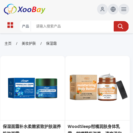
保湿霜 | XOOBAY B2B/B2C
/
/
主页
美妆护肤
保湿霜
Marketplace
保湿霜,保湿,锁水,护肤,面霜, wholesale 保湿霜,
XOOBAY
深层保湿锁水，滋养肌肤，持久润泽光滑细致
保湿面霜补水柔嫩紧致护肤滋养
WoodSleep柑橘润肤身体乳