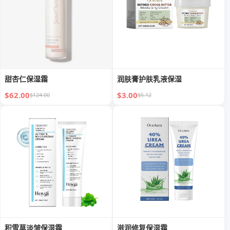
甜杏仁保湿霜
润肤膏护肤乳液保湿
$62.00
$3.00
$124.00
$5.12
积雪草淡皱保湿霜
滋润修复保湿霜