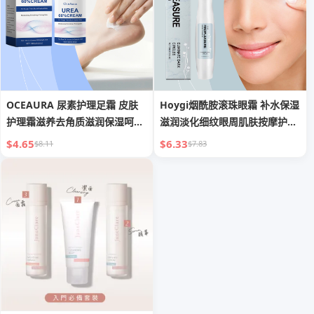
OCEAURA 尿素护理足霜 皮肤
Hoygi烟酰胺滚珠眼霜 补水保湿
护理霜滋养去角质滋润保湿呵护
滋润淡化细纹眼周肌肤按摩护理
肌肤
眼霜
$4.65
$6.33
$8.11
$7.83