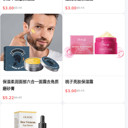
$3.00
$3.00
$5.14
$5.13
保湿柔润面部六合一面霜去角质
桃子亮肤保湿霜
磨砂膏
$3.00
$5.13
$5.22
$6.39