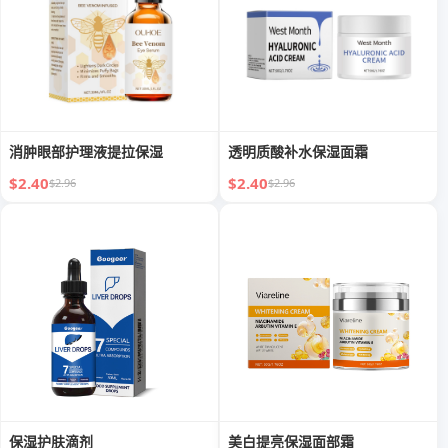
消肿眼部护理液提拉保湿
透明质酸补水保湿面霜
$2.40
$2.40
$2.96
$2.96
保湿护肤滴剂
美白提亮保湿面部霜