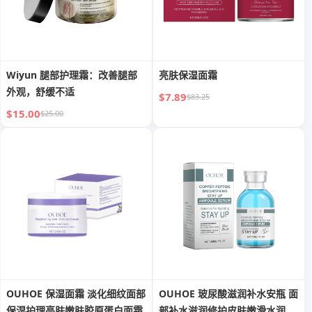
Wiyun 腿部护理霜：改善腿部
亮肤保湿面霜
外观，舒缓不适
$7.89
$83.25
$15.00
$25.00
OUHOE 保湿面霜 淡化细纹面部
OUHOE 玻尿酸滋润补水安瓶 面
保湿护理亮肤嫩肤胶原蛋白面霜
部补水滋润修护皮肤嫩滑水润保