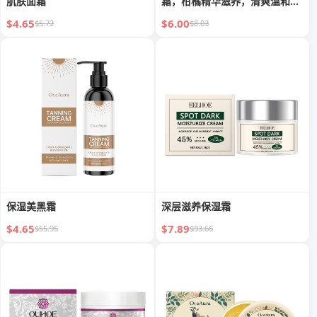
肌肤面霜
霜，柑橘精华滋养，清爽温和，
深层保湿护肤
$4.65
$6.00
$5.72
$8.03
保湿美黑霜
深层滋养保湿霜
$4.65
$7.89
$55.95
$93.66