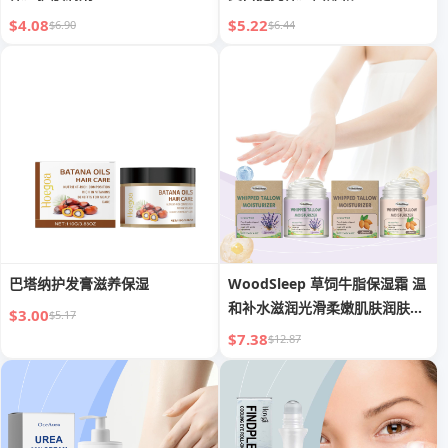
$4.08
$5.22
$6.90
$6.44
巴塔纳护发膏滋养保湿
WoodSleep 草饲牛脂保湿霜 温
和补水滋润光滑柔嫩肌肤润肤身
$3.00
$5.17
体乳
$7.38
$12.87