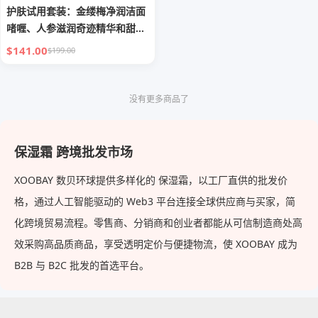
护肤试用套装：金缕梅净润洁面
啫喱、人参滋润奇迹精华和甜杏
仁保湿缓和霜
$141.00
$199.00
没有更多商品了
保湿霜 跨境批发市场
XOOBAY 数贝环球提供多样化的 保湿霜，以工厂直供的批发价
格，通过人工智能驱动的 Web3 平台连接全球供应商与买家，简
化跨境贸易流程。零售商、分销商和创业者都能从可信制造商处高
效采购高品质商品，享受透明定价与便捷物流，使 XOOBAY 成为
B2B 与 B2C 批发的首选平台。