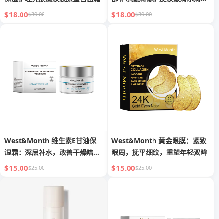
湿精华
$18.00
$18.00
$30.00
$30.00
West&Month 维生素E甘油保
West&Month 黄金眼膜：紧致
湿霜：深层补水，改善干燥暗
眼周，抚平细纹，重塑年轻双眸
沉，焕发面部光泽
$15.00
$15.00
$25.00
$25.00