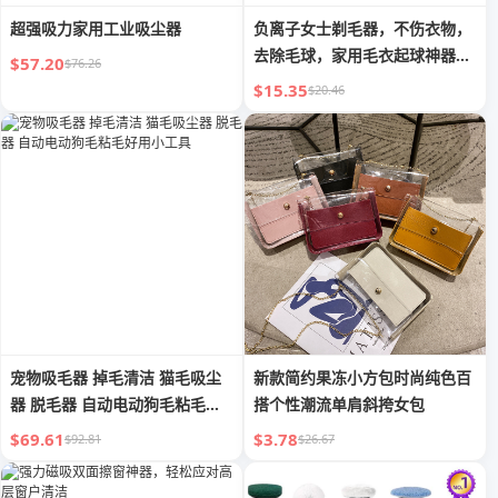
超强吸力家用工业吸尘器
负离子女士剃毛器，不伤衣物，
去除毛球，家用毛衣起球神器，
$57.20
$76.26
奇妙的绒毛去除器
$15.35
$20.46
宠物吸毛器 掉毛清洁 猫毛吸尘
新款简约果冻小方包时尚纯色百
器 脱毛器 自动电动狗毛粘毛好
搭个性潮流单肩斜挎女包
用小工具
$69.61
$3.78
$92.81
$26.67