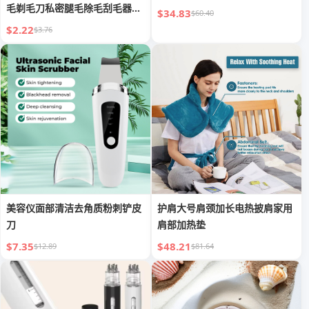
毛剃毛刀私密腿毛除毛刮毛器一
$34.83
$60.40
件代
$2.22
$3.76
美容仪面部清洁去角质粉刺铲皮
护肩大号肩颈加长电热披肩家用
刀
肩部加热垫
$7.35
$48.21
$12.89
$81.64