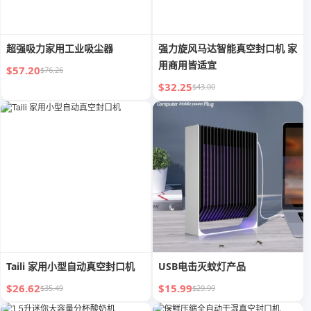
超强吸力家用工业吸尘器
强力旋风马达智能真空封口机 家
用商用皆适宜
$57.20
$76.26
$32.25
$43.00
Taili 家用小型自动真空封口机
USB电击灭蚊灯产品
$26.62
$15.99
$35.49
$29.99