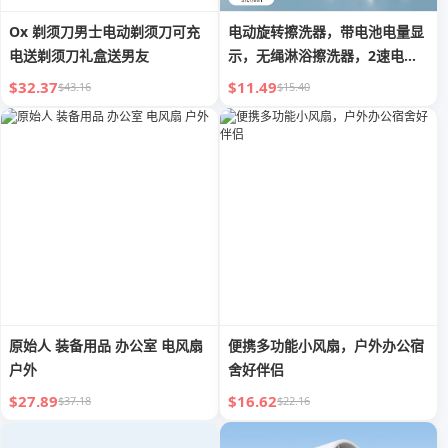
Ox 剃须刀男士电动剃须刀可充
电动旋转擦洗器，带电池电量显
电送剃须刀礼盒送男友
示，无绳淋浴擦洗器，2速电动
擦洗器，带6个可更换刷头，用
$32.37
$11.49
$43.16
$15.40
于清洁浴室/水槽/窗户的清洁刷
原始人 装备用品 办公室 电风扇
便携多功能小风扇，户外办公宿
户外
舍好伴侣
$27.89
$16.62
$37.18
$22.16