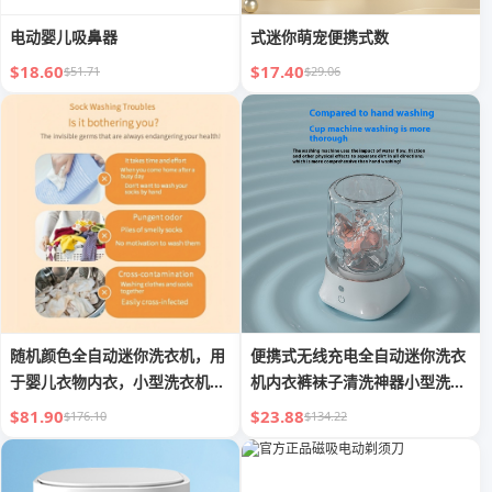
电动婴儿吸鼻器
式迷你萌宠便携式数
$18.60
$17.40
$51.71
$29.06
随机颜色全自动迷你洗衣机，用
便携式无线充电全自动迷你洗衣
于婴儿衣物内衣，小型洗衣机，
机内衣裤袜子清洗神器小型洗衣
宿舍袜子洗衣机
杯
$81.90
$23.88
$176.10
$134.22