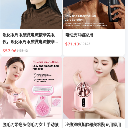
淡化眼周眼袋微电流按摩美眼
电动洗耳器家用
仪，淡化眼周眼袋微电流按摩美
$71.13
$124.25
眼仪，淡化眼周眼
$57.96
$133.12
脱毛刀带皂头刮毛刀女士手动腋
冷热双喷蒸脸器美容院专用家用