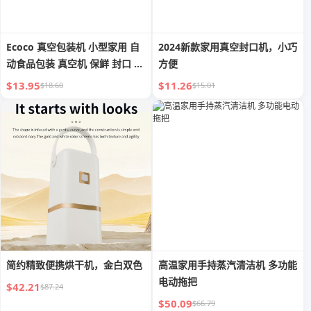
Ecoco 真空包装机 小型家用 自
2024新款家用真空封口机，小巧
动食品包装 真空机 保鲜 封口 塑
方便
料包装机
$13.95
$11.26
$18.60
$15.01
简约精致便携烘干机，金白双色
高温家用手持蒸汽清洁机 多功能
电动拖把
$42.21
$87.24
$50.09
$66.79