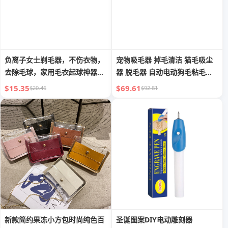
负离子女士剃毛器，不伤衣物，
宠物吸毛器 掉毛清洁 猫毛吸尘
去除毛球，家用毛衣起球神器，
器 脱毛器 自动电动狗毛粘毛好
奇妙的绒毛去除器
用小工具
$15.35
$69.61
$20.46
$92.81
新款简约果冻小方包时尚纯色百
圣诞图案DIY电动雕刻器