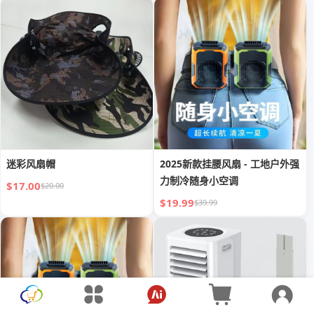
迷彩风扇帽
2025新款挂腰风扇 - 工地户外强
力制冷随身小空调
$17.00
$20.00
$19.99
$39.99