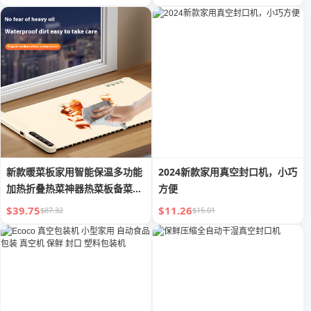
新款暖菜板家用智能保温多功能
2024新款家用真空封口机，小巧
加热折叠热菜神器热菜板备菜保
方便
温板
$39.75
$11.26
$87.32
$15.01