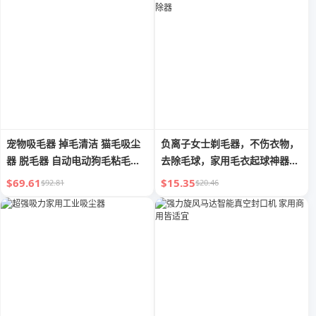
宠物吸毛器 掉毛清洁 猫毛吸尘
负离子女士剃毛器，不伤衣物，
器 脱毛器 自动电动狗毛粘毛好
去除毛球，家用毛衣起球神器，
用小工具
奇妙的绒毛去除器
$69.61
$15.35
$92.81
$20.46