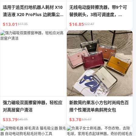
适用于追觅扫地机器人耗材 X10
无线电动旋转擦洗器，带9个可
清洁液 X20 ProPlus 边刷集尘
替换刷头，3档可调速度，
袋 抹布
5000mAh电池，轻便USB手持
$13.01
$16.85
$17.35
$22.47
设计，用于家庭清洁
强力磁吸双面擦窗神器，轻松应
新款简约果冻小方包时尚纯色百
对高层窗户清洁
搭个性潮流单肩斜挎女包
$33.79
$3.78
$45.05
$26.67