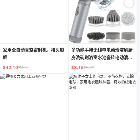
家用全自动真空密封机，持久锁
多功能手持无线电电动清洁刷厨
鲜
房洗碗刷浴室水池瓷砖电动清洁
神器
$42.10
$8.16
$56.13
$46.29