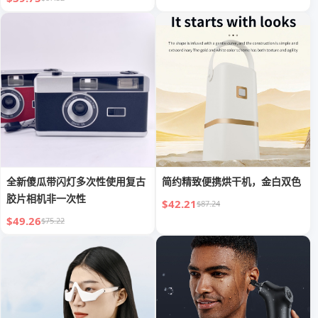
全新傻瓜带闪灯多次性使用复古
简约精致便携烘干机，金白双色
胶片相机非一次性
$42.21
$87.24
$49.26
$75.22