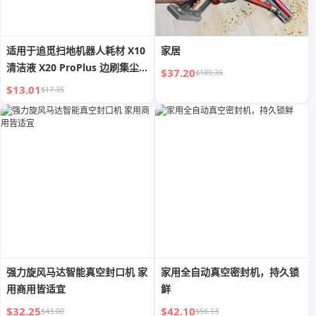
适用于追觅扫地机器人耗材 X10
家居
清洁液 X20 ProPlus 边刷集尘
$37.20
$189.36
袋 抹布
$13.01
$17.35
强力旋风马达智能真空封口机 家
家用全自动真空密封机，持久锁
用商用皆适宜
鲜
$32.25
$42.10
$43.00
$56.13