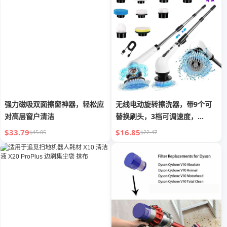
强力磁吸双面擦窗神器，轻松应
无线电动旋转擦洗器，带9个可
对高层窗户清洁
替换刷头，3档可调速度，
5000mAh电池，轻便USB手持
$33.79
$16.85
$45.05
$22.47
设计，用于家庭清洁