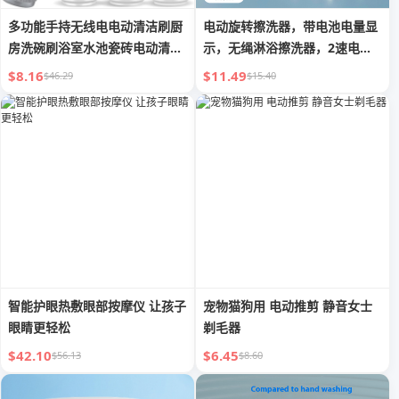
多功能手持无线电电动清洁刷厨
电动旋转擦洗器，带电池电量显
房洗碗刷浴室水池瓷砖电动清洁
示，无绳淋浴擦洗器，2速电动
神器
擦洗器，带6个可更换刷头，用
$8.16
$11.49
$46.29
$15.40
于清洁浴室/水槽/窗户的清洁刷
智能护眼热敷眼部按摩仪 让孩子
宠物猫狗用 电动推剪 静音女士
眼睛更轻松
剃毛器
$42.10
$6.45
$56.13
$8.60