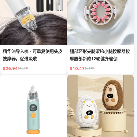
精华油导入梳 - 可重复使用头皮
腿部环形夹腿滚轮小腿按摩器按
按摩器，促进吸收
摩腰部新款12轮健身瑜伽
$26.94
$10.47
$48.50
$21.01