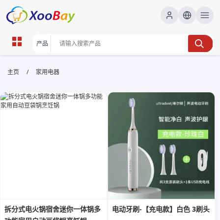
家用电器 | XOOBAY B2B/B2C
/
主页
家用电器
Marketplace
家用电器,购物指南,精选,家电评测,热卖信息, wholesale
家用电器, XOOBAY
提供实用的家用电器选购要点、评测与热卖推荐，帮助用户快速决策并提
升搜索曝光。
拆分式电火锅宿舍迷你一体锅多
电动牙刷-【充电款】白色 3刷头