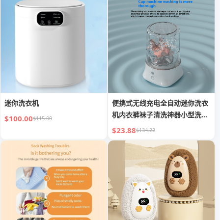
迷你洗衣机
便携式无线充电全自动迷你洗衣
机内衣裤袜子清洗神器小型洗衣
$100.00
$115.00
杯
$23.88
$134.22