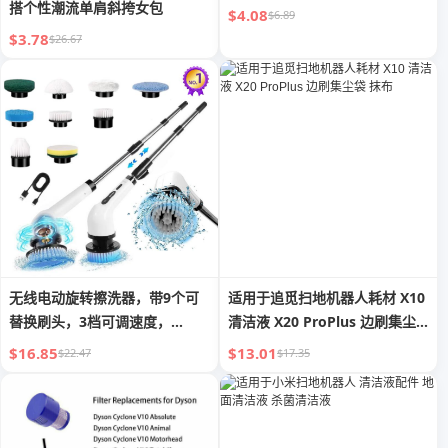
搭个性潮流单肩斜挎女包
$4.08
$6.89
$3.78
$26.67
无线电动旋转擦洗器，带9个可
适用于追觅扫地机器人耗材 X10
替换刷头，3档可调速度，
清洁液 X20 ProPlus 边刷集尘
5000mAh电池，轻便USB手持
袋 抹布
$16.85
$13.01
$22.47
$17.35
设计，用于家庭清洁