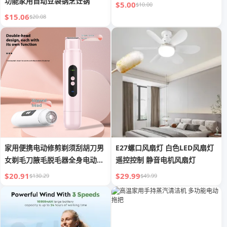
功能家用自动豆袋锅烹饪锅
$5.00
$10.00
$15.06
$20.08
家用便携电动修剪剃须刮胡刀男
E27螺口风扇灯 白色LED风扇灯
女剃毛刀腋毛脱毛器全身电动刮
遥控控制 静音电机风扇灯
毛刀
$20.91
$29.99
$130.29
$49.99