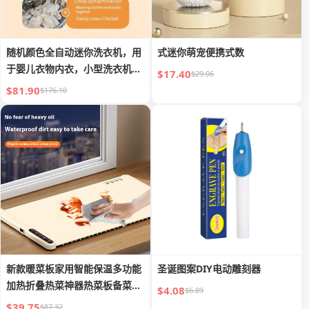
随机颜色全自动迷你洗衣机，用
式迷你萌宠便携式数
于婴儿衣物内衣，小型洗衣机，
$17.40
$29.06
宿舍袜子洗衣机
$81.90
$176.10
新款暖菜板家用智能保温多功能
圣诞图案DIY电动雕刻器
加热折叠热菜神器热菜板备菜保
$4.08
$6.89
温板
$39.75
$87.32