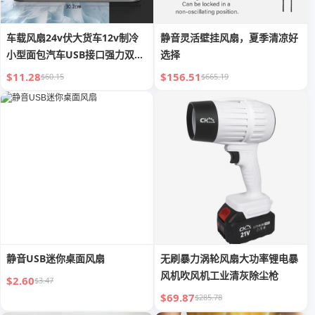
车载风扇24v伏大货车12v制冷
静音灵活壁挂风扇，夏季清凉好
小型面包汽车USB接口强力双头
选择
电风扇
$11.28
$156.51
$60.15
$665.19
静音USB迷你桌面风扇
无刷暴力涡轮风扇大功率锂电暴
风机吹风机工业清灰除尘枪
$2.60
$3.47
$69.87
$285.78