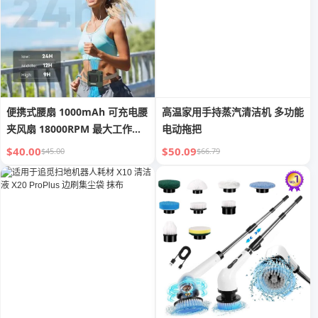
便携式腰扇 1000mAh 可充电腰
高温家用手持蒸汽清洁机 多功能
夹风扇 18000RPM 最大工作时
电动拖把
间 3 档速度调节带 LED 手电筒
$40.00
$50.09
$45.00
$66.79
便携式风扇