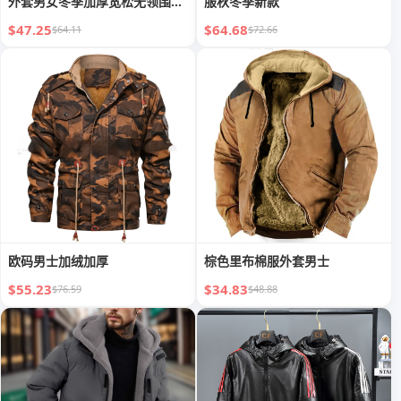
外套男女冬季加厚宽松无领围巾
服秋冬季新款
棉衣
$47.25
$64.68
$64.11
$72.66
欧码男士加绒加厚
棕色里布棉服外套男士
$55.23
$34.83
$76.59
$48.88