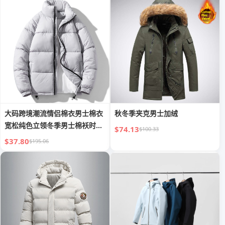
大码跨境潮流情侣棉衣男士棉衣
秋冬季夹克男士加绒
宽松纯色立领冬季男士棉袄时尚
$74.13
$100.33
外套
$37.80
$195.06