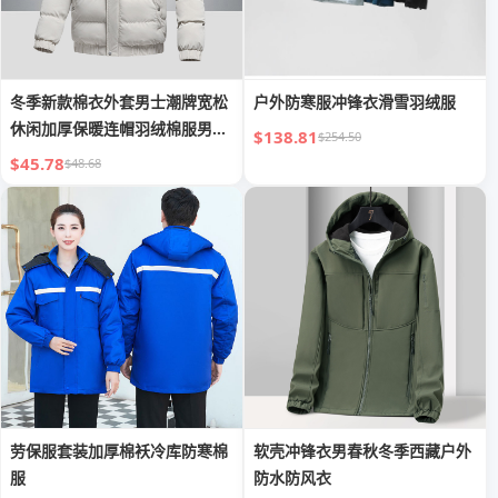
冬季新款棉衣外套男士潮牌宽松
户外防寒服冲锋衣滑雪羽绒服
休闲加厚保暖连帽羽绒棉服男式
$138.81
$254.50
外套
$45.78
$48.68
劳保服套装加厚棉袄冷库防寒棉
软壳冲锋衣男春秋冬季西藏户外
服
防水防风衣