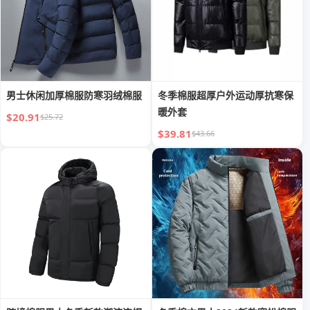
男士休闲加厚棉服防寒羽绒棉服
冬季棉服超厚户外运动厚抗寒保
暖外套
$20.91
$25.72
$39.81
$43.66