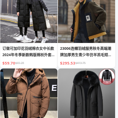
订做可加印花羽绒棉衣女中长款
23006连帽羽绒服男秋冬高端潮
2024年冬季新款韩版棉袄外套保
牌加厚男生青少年仿羊羔毛短款
暖潮
外套
$59.70
$295.53
$65.28
$413.75