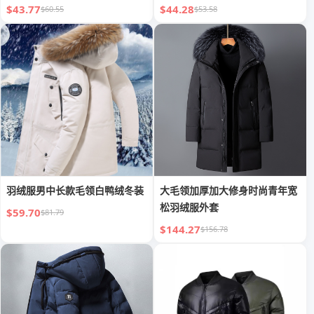
$43.77
$44.28
$60.55
$53.58
羽绒服男中长款毛领白鸭绒冬装
大毛领加厚加大修身时尚青年宽
松羽绒服外套
$59.70
$81.79
$144.27
$156.78