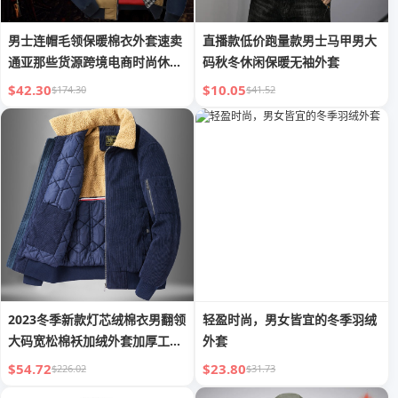
男士连帽毛领保暖棉衣外套速卖
直播款低价跑量款男士马甲男大
通亚那些货源跨境电商时尚休闲
码秋冬休闲保暖无袖外套
男装
$42.30
$10.05
$174.30
$41.52
2023冬季新款灯芯绒棉衣男翻领
轻盈时尚，男女皆宜的冬季羽绒
大码宽松棉袄加绒外套加厚工装
外套
棉服
$54.72
$23.80
$226.02
$31.73