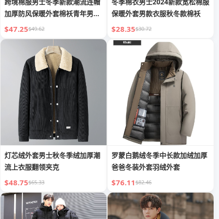
跨境棉服男士冬季新款潮流连帽
冬季棉衣男士2024新款宽松棉服
加厚防风保暖外套棉袄青年男士
保暖外套男款衣服秋冬款棉袄
棉衣
$47.25
$28.35
$49.62
$30.72
灯芯绒外套男士秋冬季绒加厚潮
罗蒙白鹅绒冬季中长款加绒加厚
流上衣服翻领夹克
爸爸冬装外套羽绒外套
$48.75
$76.11
$65.33
$82.46