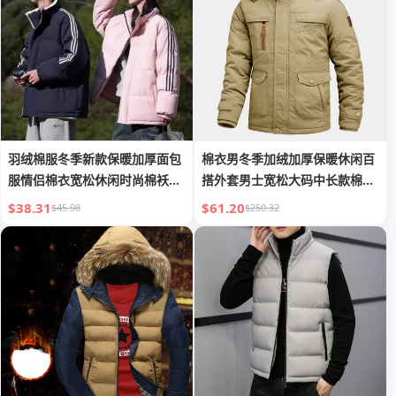
羽绒棉服冬季新款保暖加厚面包
棉衣男冬季加绒加厚保暖休闲百
服情侣棉衣宽松休闲时尚棉袄外
搭外套男士宽松大码中长款棉服
套潮
纯色
$38.31
$61.20
$45.98
$250.32