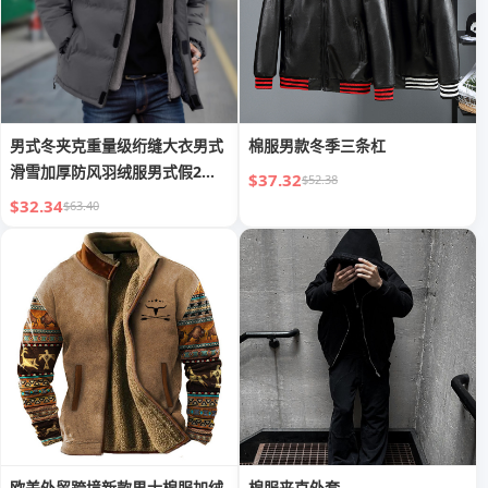
男式冬夹克重量级绗缝大衣男式
棉服男款冬季三条杠
滑雪加厚防风羽绒服男式假2件
$37.32
$52.38
棉服
$32.34
$63.40
欧美外贸跨境新款男士棉服加绒
棉服夹克外套