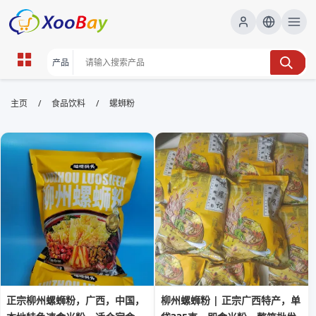
螺蛳粉 | XOOBAY B2B/B2C
/
/
主页
食品饮料
螺蛳粉
Marketplace
螺蛳粉,美味,小吃,米粉,广西风味, wholesale 螺蛳粉,
XOOBAY
螺蛳粉原料口味吃法地域风味全解，提升搜索曝光。
正宗柳州螺蛳粉，广西，中国，
柳州螺蛳粉 | 正宗广西特产，单