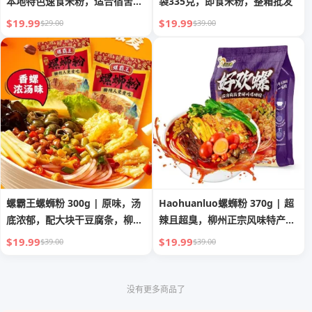
本地特色速食米粉，适合宿舍夜
袋335克，即食米粉，整箱批发
宵，原味，大包装，5 包，每包
$19.99
$19.99
$29.00
$39.00
330g，经济实惠
螺霸王螺蛳粉 300g | 原味，汤
Haohuanluo螺蛳粉 370g | 超
底浓郁，配大块干豆腐条，柳州
辣且超臭，柳州正宗风味特产，
特产，即食方便的米粉，适合早
配鹌鹑蛋与浓郁汤底，整箱批发
$19.99
$19.99
$39.00
$39.00
餐及宵夜
没有更多商品了