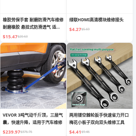
橡胶劳保手套 耐磨防滑汽车维修
绿联HDMI高清模块维修接头
耐磨橡胶 悬挂式防滑透气 适用
$4.27
$5.69
于工地特种作业
$15.47
$20.63
VEVOR 3吨气动千斤顶，三层气
两用镂空棘轮扳手快速省力开口
囊，快速升降，适用于汽车维修
梅花小板子双向双头维修工具
$239.97
$4.41
$376.76
$9.46