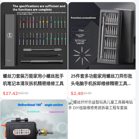
螺丝刀套装万能家用小螺丝批手
25件套多功能家用螺丝刀异形批
机笔记本清灰拆机精密维修工具
头电脑手机拆卸维修精密工具组
套装
$27.42
$2.40
$58.50
$3.80