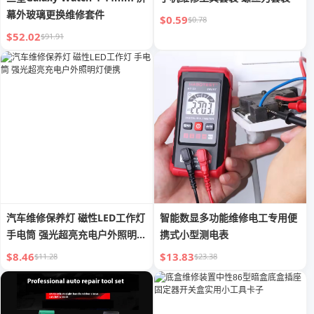
幕外玻璃更换维修套件
$0.59
$0.78
$52.02
$91.91
汽车维修保养灯 磁性LED工作灯
智能数显多功能维修电工专用便
手电筒 强光超亮充电户外照明灯
携式小型测电表
便携
$8.46
$13.83
$11.28
$23.38