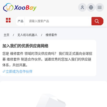
维修套件 | XOOBAY B2B/B2C
/
/
主页
无人机与机器人
维修套件
Marketplace
加入我们的优质供应商网络
维修套件,工具,修理用品, wholesale 维修套件,
您是 维修套件 领域的顶尖供应商吗？ 我们现正式面向全球招
XOOBAY
募 维修套件 制造合作伙伴。诚邀优秀的您加入我们的供应链
高性价比维修套件，快速解决常见故障，提升修理效率。
体系，共创共赢。
立即成为合作伙伴