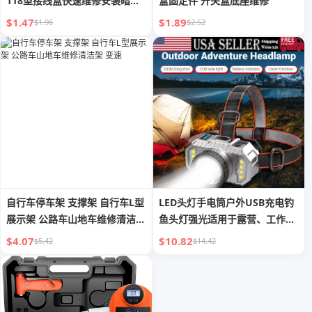
118型接线盒快速维修安装暗盒
盒固定件 开关盒底座维修
固定座
$1.47
$1.89
$1.96
$2.52
自行车停车架 支撑架 自行车L型
LED头灯手电筒户外USB充电钓
展示架 公路车山地车维修清洁架
鱼头灯强光适用于露营、工作、
变速
维修、汽车保养、装饰
$4.07
$10.82
$5.42
$14.42