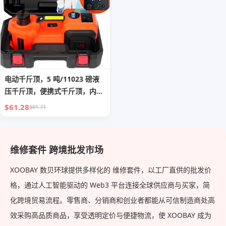
电动千斤顶，5 吨/11023 磅液
压千斤顶，便携式千斤顶，内置
充气泵和 LED 灯，适用于 SUV
$61.28
$81.71
MPV 轿车换胎车库维修的千斤
顶
维修套件 跨境批发市场
XOOBAY 数贝环球提供多样化的 维修套件，以工厂直供的批发价
格，通过人工智能驱动的 Web3 平台连接全球供应商与买家，简
化跨境贸易流程。零售商、分销商和创业者都能从可信制造商处高
效采购高品质商品，享受透明定价与便捷物流，使 XOOBAY 成为