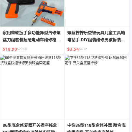
家用棘轮扳手多功能异型汽修螺
螺丝拧拧乐益智玩具儿童工具箱
丝刀组套装超硬电动车维修枪型
电钻手 DIY组装维修男孩拆装工
内藏
程车套装
$18.90
$3.54
$29.68
$4.72
86型底盒修复器开关插座线盒
中性86型118型盒修补器 暗盒底