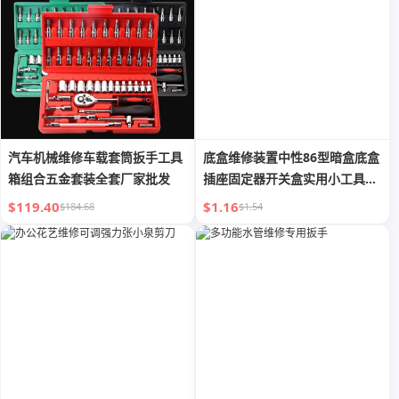
汽车机械维修车载套筒扳手工具
底盒维修装置中性86型暗盒底盒
箱组合五金套装全套厂家批发
插座固定器开关盒实用小工具卡
子
$119.40
$1.16
$184.68
$1.54