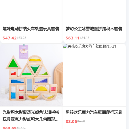
趣味电动拼装火车轨道玩具套装
梦幻公主冰雪城堡拼搭积木套装
$47.42
$63.11
$63.23
$84.15
光影积木彩窗透光颜色认知拼搭
男孩欢乐魔力汽车壁面爬行玩具
玩具亚克力彩虹积木几何图形教
$3.06
$4.08
具
$63.69
$97.66