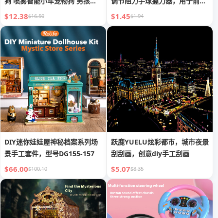
狗 喷雾智能小车宠物狗 男孩生
调节阻力手球握力器，用于前臂
日礼物
力量和攀岩训练
$12.38
$1.45
$16.50
$1.94
DIY迷你娃娃屋神秘档案系列场
跃鹿YUELU炫彩都市，城市夜景
景手工套件，型号DG155-157
刮刮画，创意diy手工刮画
$66.00
$5.07
$100.10
$8.35