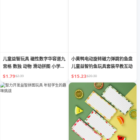
儿童益智玩具 磁性数字华容道九
小黄鸭电动旋转磁力弹跳钓鱼盘
宫格 数独 动物 滑动拼图 小学生
儿童益智钓鱼玩具套装早教互动
男孩
$1.79
$15.23
$2.39
$20.30