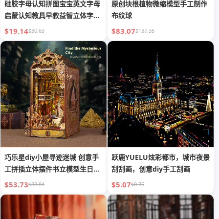
硅胶字母认知拼图宝宝英文字母
原创块根植物微缩模型手工制作
启蒙认知教具早教益智立体字母
布纹球
拼图
$19.14
$83.07
$30.63
$137.35
巧乐星diy小屋寻迹迷城 创意手
跃鹿YUELU炫彩都市，城市夜景
工拼插立体摆件书立模型生日礼
刮刮画，创意diy手工刮画
物
$53.73
$5.07
$88.84
$8.35