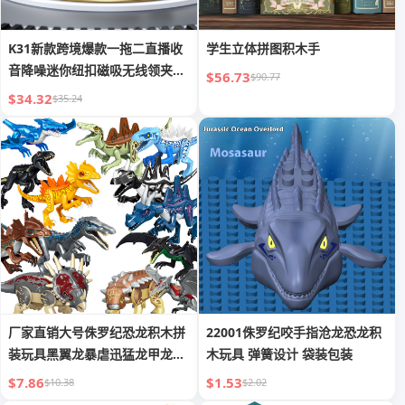
K31新款跨境爆款一拖二直播收
学生立体拼图积木手
音降噪迷你纽扣磁吸无线领夹麦
$56.73
$90.77
克风
$34.32
$35.24
厂家直销大号侏罗纪恐龙积木拼
22001侏罗纪咬手指沧龙恐龙积
装玩具黑翼龙暴虐迅猛龙甲龙出
木玩具 弹簧设计 袋装包装
口
$7.86
$1.53
$10.38
$2.02