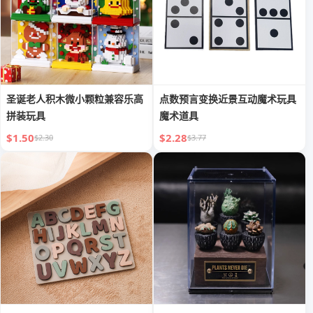
圣诞老人积木微小颗粒兼容乐高
点数预言变换近景互动魔术玩具
拼装玩具
魔术道具
$1.50
$2.28
$2.30
$3.77