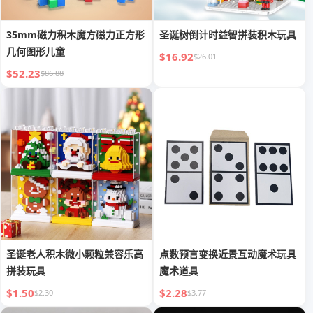
35mm磁力积木魔方磁力正方形
圣诞树倒计时益智拼装积木玩具
几何图形儿童
$16.92
$26.01
$52.23
$86.88
圣诞老人积木微小颗粒兼容乐高
点数预言变换近景互动魔术玩具
拼装玩具
魔术道具
$1.50
$2.28
$2.30
$3.77