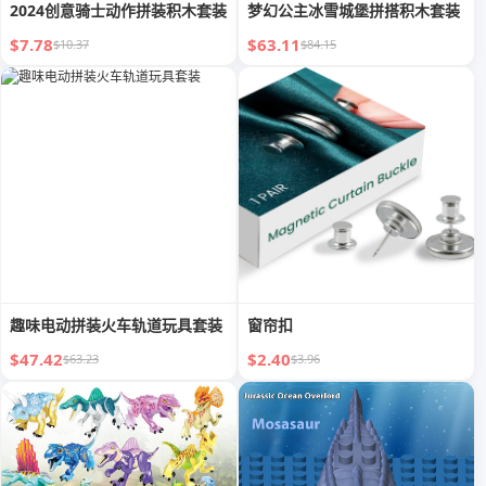
2024创意骑士动作拼装积木套装
梦幻公主冰雪城堡拼搭积木套装
$7.78
$63.11
$10.37
$84.15
趣味电动拼装火车轨道玩具套装
窗帘扣
$47.42
$2.40
$63.23
$3.96