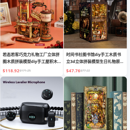
若态若客巧克力礼物工厂立体拼
时间书社图书馆diy手工木质书
图木质拼装模型diy手工屋积木
立3d立体拼装模型生日礼物原创
玩具
设计
$118.92
$47.76
$171.25
$77.22