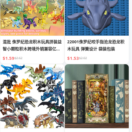
混批 侏罗纪恐龙积木玩具拼装益
22001侏罗纪咬手指沧龙恐龙积
智小颗粒积木跨境外销兼容亿高
木玩具 弹簧设计 袋装包装
YG
$1.59
$1.53
$2.62
$2.02