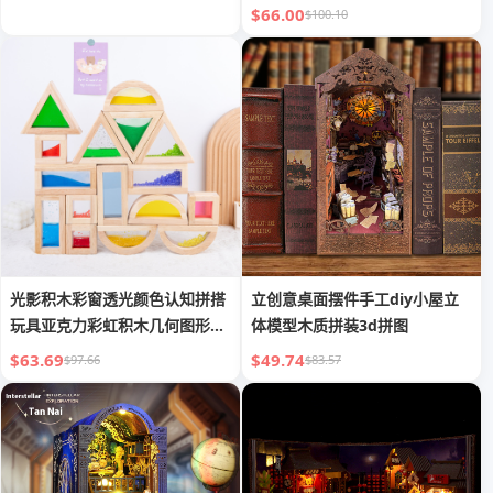
$66.00
$100.10
光影积木彩窗透光颜色认知拼搭
立创意桌面摆件手工diy小屋立
玩具亚克力彩虹积木几何图形教
体模型木质拼装3d拼图
具
$63.69
$49.74
$97.66
$83.57