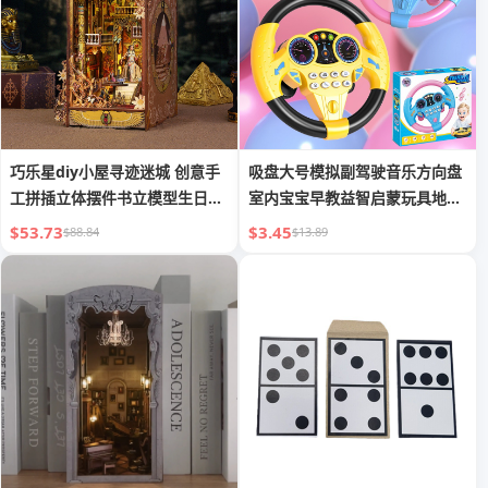
巧乐星diy小屋寻迹迷城 创意手
吸盘大号模拟副驾驶音乐方向盘
工拼插立体摆件书立模型生日礼
室内宝宝早教益智启蒙玩具地摊
物
批发
$53.73
$3.45
$88.84
$13.89