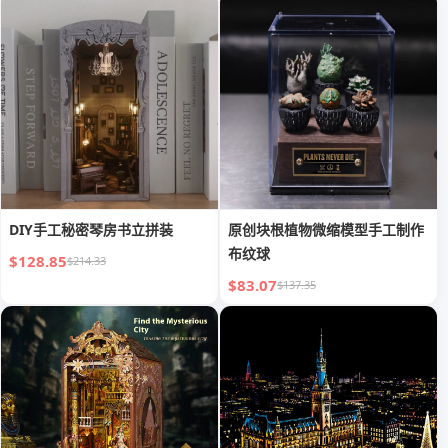
DIY手工秘密琴房书立拼装
原创块根植物微缩模型手工制作
布纹球
$128.85
$214.33
$83.07
$137.35