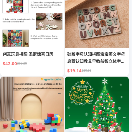
创意玩具拼图 圣诞惊喜日历
硅胶字母认知拼图宝宝英文字母
启蒙认知教具早教益智立体字母
$42.00
$69.30
拼图
$19.14
$30.63