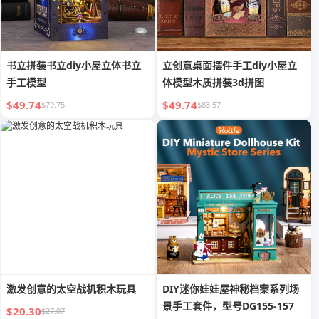
书立拼装书立diy小屋立体书立
立创意桌面摆件手工diy小屋立
手工模型
体模型木质拼装3d拼图
$49.74
$49.74
$79.75
$83.57
激发创意的太空战机积木玩具
DIY迷你娃娃屋神秘档案系列场
景手工套件，型号DG155-157
$20.30
$27.07