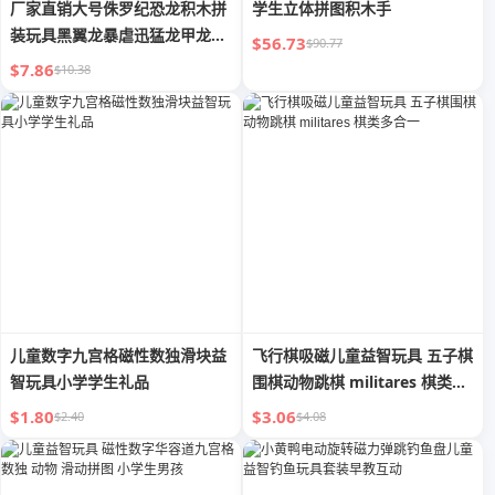
厂家直销大号侏罗纪恐龙积木拼
学生立体拼图积木手
装玩具黑翼龙暴虐迅猛龙甲龙出
$56.73
$90.77
口
$7.86
$10.38
儿童数字九宫格磁性数独滑块益
飞行棋吸磁儿童益智玩具 五子棋
智玩具小学学生礼品
围棋动物跳棋 militares 棋类多
合一
$1.80
$3.06
$2.40
$4.08