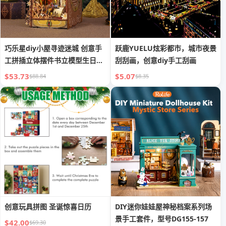
巧乐星diy小屋寻迹迷城 创意手
跃鹿YUELU炫彩都市，城市夜景
工拼插立体摆件书立模型生日礼
刮刮画，创意diy手工刮画
物
$53.73
$5.07
$88.84
$8.35
创意玩具拼图 圣诞惊喜日历
DIY迷你娃娃屋神秘档案系列场
景手工套件，型号DG155-157
$42.00
$69.30