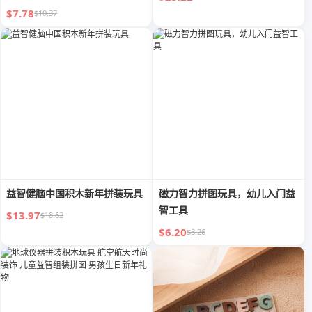
$7.78
$10.37
益智健脑中国积木新年拼装玩具
磁力智力拼图玩具，幼儿入门益
智工具
$13.97
$18.62
$6.20
$8.26