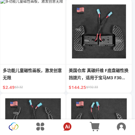
多功能儿童磁性画板，激发创意
美国仓库 真碳纤维 F底盘磁性换
无限
挡拨片，适用于宝马M3 F30
F32 F36 F22 M5 F10 F90 F91
$2.49
$144.25
$3.32
$192.33
F93 F06 F12 F01 F03