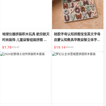
地球仪器拼装积木玩具 航空航天
硅胶字母认知拼图宝宝英文字母
时尚装饰 儿童益智组装拼图 男
启蒙认知教具早教益智立体字母
孩生日新年礼物
拼图
$7.78
$19.14
$10.37
$30.63