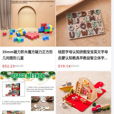
35mm磁力积木魔方磁力正方形
硅胶字母认知拼图宝宝英文字母
几何图形儿童
启蒙认知教具早教益智立体字母
拼图
$52.23
$19.14
$86.88
$30.63