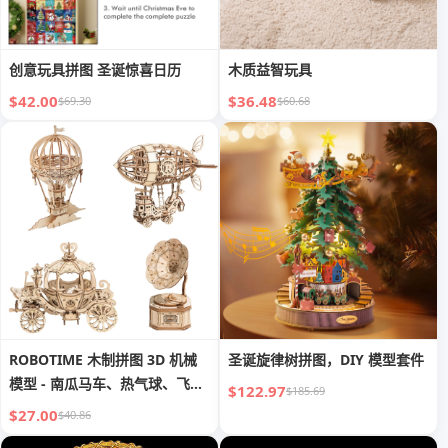
创意玩具拼图 圣诞惊喜日历
木质益智玩具
$42.00
$36.48
$69.30
$60.68
ROBOTIME 木制拼图 3D 机械
圣诞旋律树拼图，DIY 模型套件
模型 - 南瓜马车、热气球、飞
$122.97
$185.69
艇、留声机
$27.00
$40.86