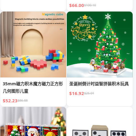
$66.00
$100.10
35mm磁力积木魔方磁力正方形
圣诞树倒计时益智拼装积木玩具
几何图形儿童
$16.92
$26.01
$52.23
$86.88