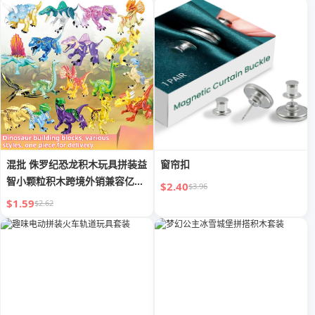
混批 侏罗纪恐龙积木玩具拼装益
窗帘扣
智小颗粒积木跨境外销兼容亿高
$2.40
$3.96
YG
$1.59
$2.62