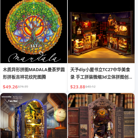
木质异形拼图MADALA曼荼罗圆
天予diy小屋书立TC27中华美食
形拼板吉祥花纹陀图腾
录 手工拼装微缩3d立体拼图创
意礼物
$49.26
$23.88
$74.39
$40.12