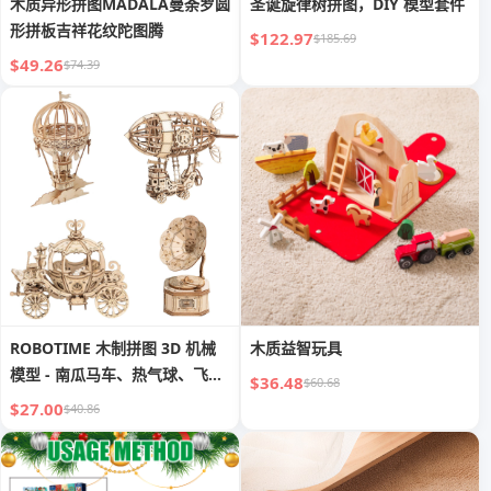
木质异形拼图MADALA曼荼罗圆
圣诞旋律树拼图，DIY 模型套件
形拼板吉祥花纹陀图腾
$122.97
$185.69
$49.26
$74.39
ROBOTIME 木制拼图 3D 机械
木质益智玩具
模型 - 南瓜马车、热气球、飞
$36.48
$60.68
艇、留声机
$27.00
$40.86