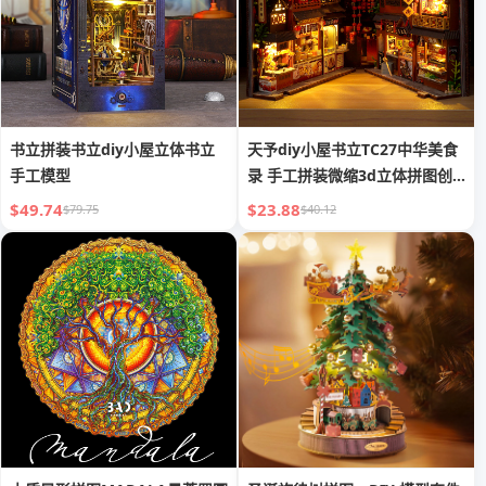
书立拼装书立diy小屋立体书立
天予diy小屋书立TC27中华美食
手工模型
录 手工拼装微缩3d立体拼图创
意礼物
$49.74
$23.88
$79.75
$40.12