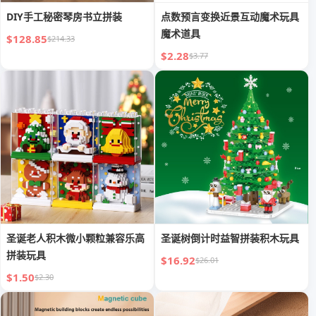
DIY手工秘密琴房书立拼装
点数预言变换近景互动魔术玩具
魔术道具
$128.85
$214.33
$2.28
$3.77
圣诞老人积木微小颗粒兼容乐高
圣诞树倒计时益智拼装积木玩具
拼装玩具
$16.92
$26.01
$1.50
$2.30