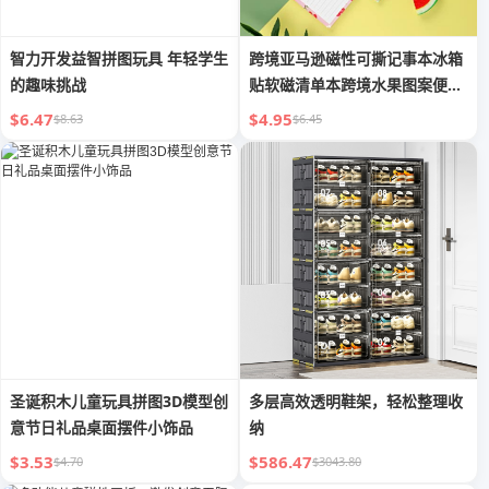
智力开发益智拼图玩具 年轻学生
跨境亚马逊磁性可撕记事本冰箱
的趣味挑战
贴软磁清单本跨境水果图案便签
本
$6.47
$4.95
$8.63
$6.45
圣诞积木儿童玩具拼图3D模型创
多层高效透明鞋架，轻松整理收
意节日礼品桌面摆件小饰品
纳
$3.53
$586.47
$4.70
$3043.80