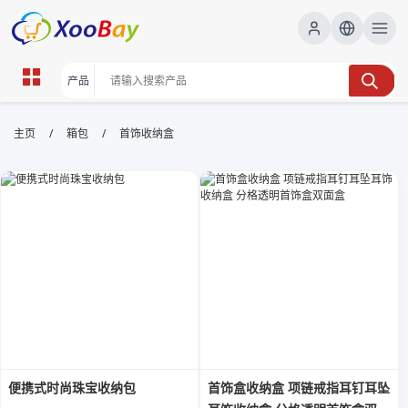
首饰收纳盒 | XOOBAY B2B/B2C
/
/
主页
箱包
首饰收纳盒
Marketplace
首饰收纳盒,珠宝收纳,饰品整理,家居收纳, wholesale 首
饰收纳盒, XOOBAY
首饰收纳盒，整洁分类，保护珠宝，居家伴侣
便携式时尚珠宝收纳包
首饰盒收纳盒 项链戒指耳钉耳坠