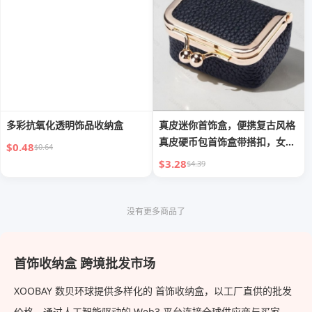
多彩抗氧化透明饰品收纳盒
真皮迷你首饰盒，便携复古风格
真皮硬币包首饰盒带搭扣，女士
$0.48
$0.64
迷你旅行戒指盒，用于耳环/戒
$3.28
$4.39
指/项链/手链
没有更多商品了
首饰收纳盒 跨境批发市场
XOOBAY 数贝环球提供多样化的 首饰收纳盒，以工厂直供的批发
价格，通过人工智能驱动的 Web3 平台连接全球供应商与买家，