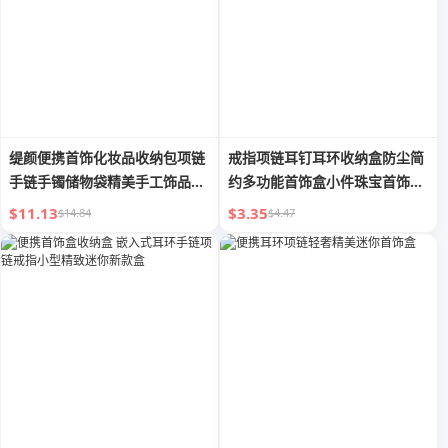
缇颜便携首饰化妆品收纳包项链
戒指项链耳钉耳环收纳盒防尘简
手链手镯储物袋精美手工饰品手
约多功能首饰盒小件珠宝首饰整
链珠宝盒收纳盒
理盒
$11.13
$3.35
$14.84
$4.47