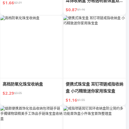
耳饰收纳盒 分格透明首饰盒双面
$1.66
$2.21
盒
$0.87
$1.16
高档防氧化珠宝收纳盒
便携式珠宝盒 耳钉项链戒指收纳
盒 小巧精致迷你家用珠宝盒
$2.29
$3.05
$1.16
$1.55