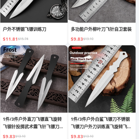
户外不锈钢飞镖训练刀
多功能户外柳叶刀飞针自卫套装
$11.81
$9.83
$15.74
$13.10
1件/3件户外直刀飞镖直飞旋转
1件/3件户外白鲨飞镖刀不锈钢
飞钢针投掷武术霜飞针飞镖刀自
飞镖刀户外刀训练直飞旋转飞镖
卫
练习飞镖
$9.83
$9.83
$13.10
$13.10