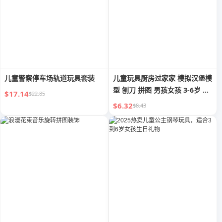
儿童警察停车场轨道玩具套装
儿童玩具厨房过家家 模拟汉堡模
型 刨刀 拼图 男孩女孩 3-6岁 生
$17.14
$22.85
日礼物
$6.32
$8.43