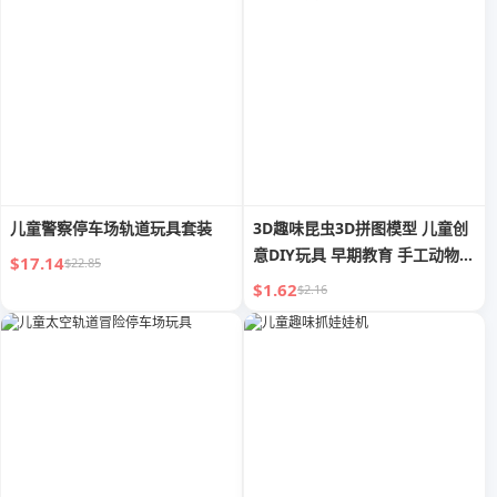
儿童警察停车场轨道玩具套装
3D趣味昆虫3D拼图模型 儿童创
意DIY玩具 早期教育 手工动物拼
$17.14
$22.85
装拼图卡
$1.62
$2.16