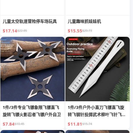
儿童太空轨道冒险停车场玩具
儿童趣味抓娃娃机
$17.14
$15.55
$22.85
$20.73
1件/3件专业飞镖象限飞镖直飞
1件/3件户外小直刀飞镖直飞旋
旋转飞镖火影忍者飞镖户外自卫
转飞钢针投掷武术柳叶飞针飞镖
刀自卫
$7.84
$11.81
$10.45
$15.74