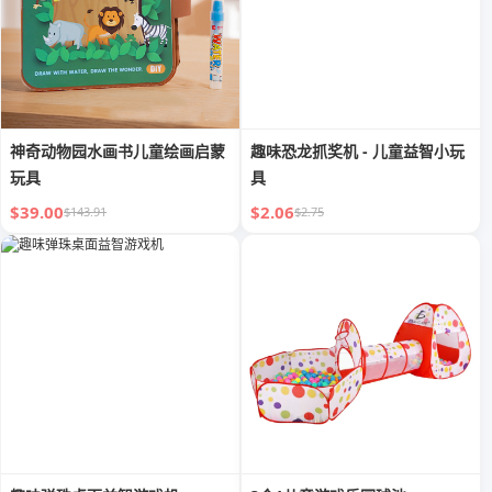
神奇动物园水画书儿童绘画启蒙
趣味恐龙抓奖机 - 儿童益智小玩
玩具
具
$39.00
$2.06
$143.91
$2.75