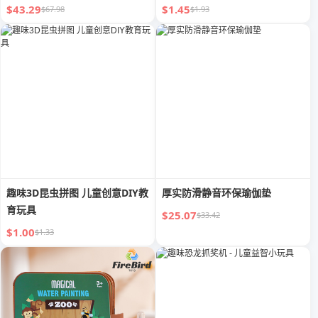
$43.29
$1.45
$67.98
$1.93
趣味3D昆虫拼图 儿童创意DIY教
厚实防滑静音环保瑜伽垫
育玩具
$25.07
$33.42
$1.00
$1.33