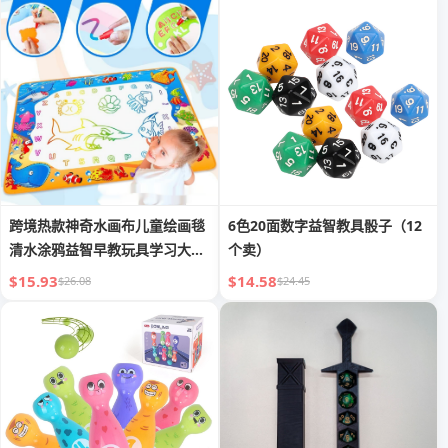
跨境热款神奇水画布儿童绘画毯
6色20面数字益智教具骰子（12
清水涂鸦益智早教玩具学习大尺
个卖）
寸新
$15.93
$14.58
$26.08
$24.45