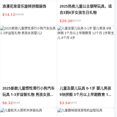
浪漫花束音乐旋转拼图装饰
2025热卖儿童公主钢琴玩具，适
合3到6岁女孩生日礼物
$14.12
$18.83
$20.30
$27.07
2025新款儿童惯性滑行小狗汽车
儿童及婴儿玩具 0-1岁 婴儿男孩
玩具 1-3岁益智礼物 男孩女孩婴
9块拼图 3个月以上早期教育 12
儿2
个月 2岁新生儿 8个月 4岁
$6.32
$3.54
$8.43
$4.72