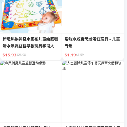
跨境热款神奇水画布儿童绘画毯
膨胀水胶囊恐龙浴缸玩具 - 儿童
清水涂鸦益智早教玩具学习大尺
专用
寸新
$15.93
$1.19
$26.08
$1.59