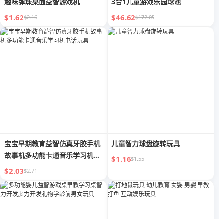
趣味弹珠桌面益智游戏机
3合1儿童游戏乐园球池
$1.62
$46.62
$2.16
$172.05
宝宝早期教育益智仿真牙胶手机
儿童智力球盘旋转玩具
故事机多功能卡通音乐学习机电
$1.16
$1.55
话玩具
$2.03
$2.71