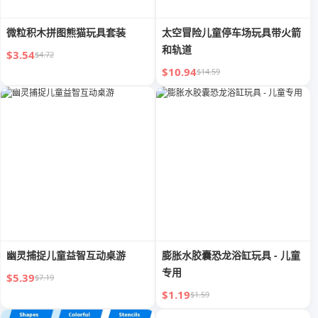
微粒积木拼图熊猫玩具套装
太空冒险儿童停车场玩具带火箭
和轨道
$3.54
$4.72
$10.94
$14.59
幽灵捕捉儿童益智互动桌游
膨胀水胶囊恐龙浴缸玩具 - 儿童
专用
$5.39
$7.19
$1.19
$1.59