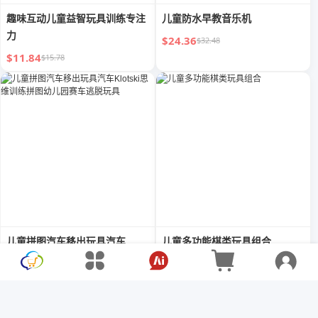
趣味互动儿童益智玩具训练专注
儿童防水早教音乐机
力
$24.36
$32.48
$11.84
$15.78
儿童拼图汽车移出玩具汽车
儿童多功能棋类玩具组合
Klotski思维训练拼图幼儿园赛
$18.17
$24.22
车逃脱玩具
$2.75
$3.66