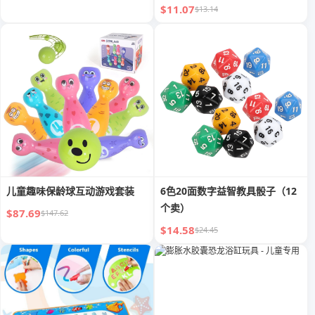
$11.07
$13.14
儿童趣味保龄球互动游戏套装
6色20面数字益智教具骰子（12
个卖）
$87.69
$147.62
$14.58
$24.45