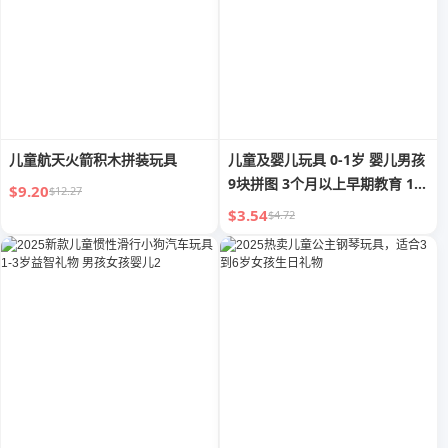
儿童航天火箭积木拼装玩具
儿童及婴儿玩具 0-1岁 婴儿男孩
9块拼图 3个月以上早期教育 12
$9.20
$12.27
个月 2岁新生儿 8个月 4岁
$3.54
$4.72