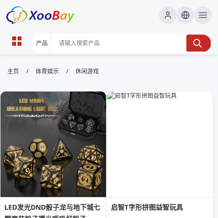
休闲游戏 | XOOBAY B2B/B2C
/
/
主页
体育娱乐
休闲游戏
Marketplace
休闲游戏,放松娱乐,手机游戏, wholesale 休闲游戏,
XOOBAY
收录多款休闲游戏轻松上手放松身心乐趣无穷
LED发光DND骰子龙与地下城七
启智T字形拼图益智玩具