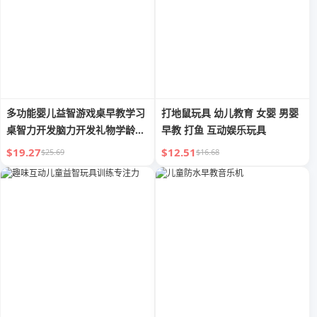
多功能婴儿益智游戏桌早教学习
打地鼠玩具 幼儿教育 女婴 男婴
桌智力开发脑力开发礼物学龄前
早教 打鱼 互动娱乐玩具
男女玩具
$19.27
$12.51
$25.69
$16.68