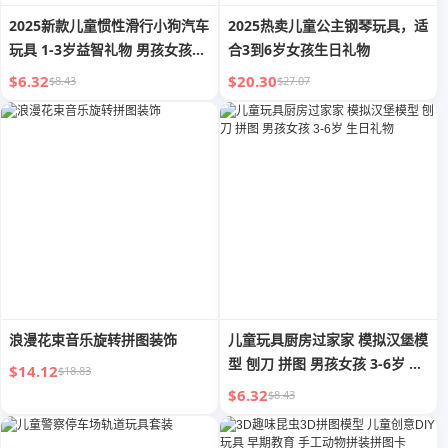
2025新款儿童惯性滑行小狗汽车
2025热卖儿童公主钢琴玩具，适
玩具 1-3岁益智礼物 男孩女孩婴
合3到6岁女孩生日礼物
儿2
$6.32
$20.30
$8.43
$27.07
浪漫花束音乐旋转拼图装饰
儿童玩具厨房过家家 模拟汉堡模
型 刨刀 拼图 男孩女孩 3-6岁 生
$14.12
$18.83
日礼物
$6.32
$8.43