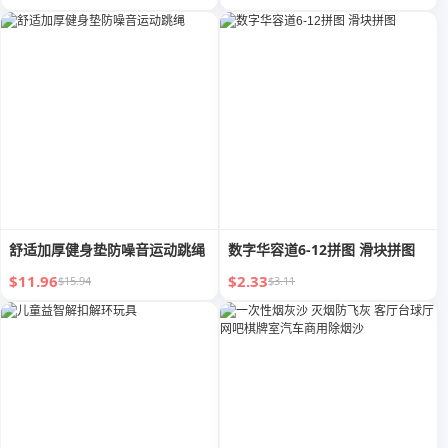
舒适加厚健身垫防噪音运动跳绳
数字华容道6-12拼图 滑块拼图
$11.96
$2.33
$15.94
$3.11