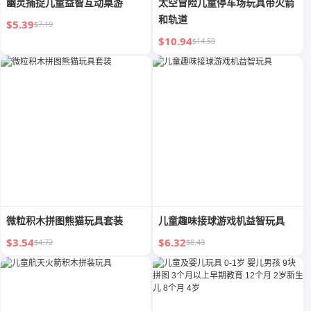
幽灵捕捉儿童益智互动桌游
太空冒险儿童停车场玩具带火箭
和轨道
$5.39
$7.19
$10.94
$14.59
微粒积木拼图熊猫玩具套装
儿童趣味接球游戏机益智玩具
$3.54
$6.32
$4.72
$8.43