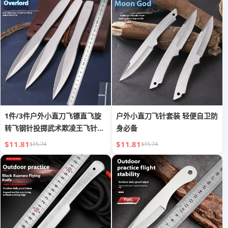
1件/3件户外小直刀飞镖直飞旋
户外小直刀飞针套装 轻便自卫防
转飞钢针投掷武术欺凌王飞针飞
身必备
镖刀自卫
$11.81
$11.81
$15.74
$15.74