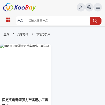
软管与皮带 | XOOBAY B2B/B2C
/
/
主页
汽车零件
软管与皮带
Marketplace
软管,皮带,传动, wholesale 软管与皮带, XOOBAY
软管皮带传动要点
固定夹电动罩弹力带实用小工具