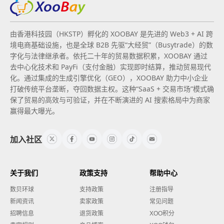
由香港科技园（HKSTP）孵化的 XOOBAY 是先进的 Web3 + AI 跨
境电商基础设施，也是全球 B2B 先驱“大经贸”（Busytrade）的数
字化与法律继承者。依托二十年的贸易数据积累，XOOBAY 通过
去中心化技术和 PayFi（支付金融）实现即时结算，推动贸易现代
化。通过集成的生成引擎优化（GEO），XOOBAY 助力中小企业
打破传统平台垄断，夺回数据主权。这种“SaaS + 交易市场”模式确
保了贸易的高效与可验证，并在不断演进的 AI 搜索格局中为商家
赢得最大曝光。
加入社区
关于我们
政策支持
帮助中心
数贝环球
支持政策
注册指导
新闻资讯
卖家政策
常见问题
招聘信息
退货政策
XOO积分