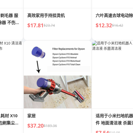
士剃毛器 服
高效家用手持挂烫机
六叶高速去球电动除
除器 不伤衣
$17.81
$12.32
$23.74
$16.42
材 X10
家居
适用于小米扫地机器
s 边刷集尘袋
件 地面清洁液 杀菌
$37.20
$189.36
$7.54
$10.05