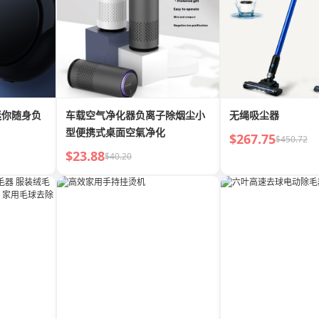
迷你随身负
车载空气净化器负离子除烟尘小
无绳吸尘器
型便携式桌面空氣净化
$267.75
$450.72
$23.88
$40.20