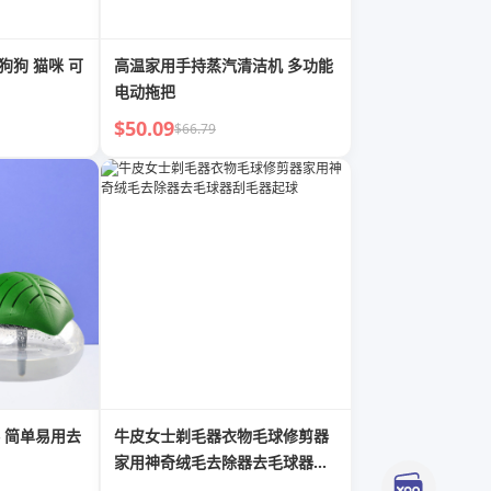
狗狗 猫咪 可
高温家用手持蒸汽清洁机 多功能
电动拖把
$50.09
$66.79
去
牛皮女士剃毛器衣物毛球修剪器
家用神奇绒毛去除器去毛球器刮
毛器起球