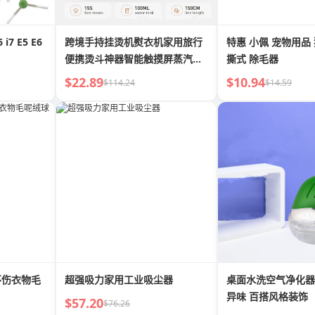
i7 E5 E6
跨境手持挂烫机熨衣机家用旅行
特惠 小佩 宠物用品 
便携烫斗神器智能触摸屏蒸汽电
撕式 除毛器
熨斗
$22.89
$10.94
$114.24
$14.59
不伤衣物毛
超强吸力家用工业吸尘器
桌面水洗空气净化器 简单易用
异味 百搭风格装饰
$57.20
$76.26