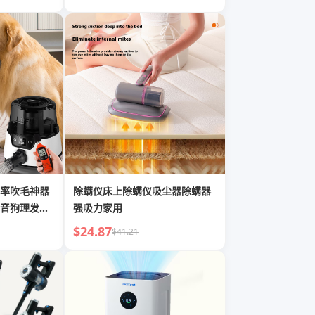
率吹毛神器
除螨仪床上除螨仪吸尘器除螨器
音狗理发器
强吸力家用
$24.87
$41.21