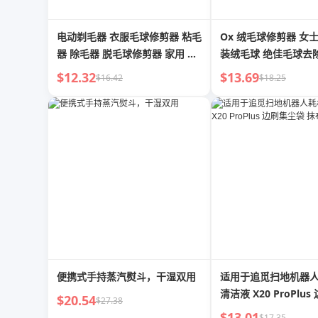
电动剃毛器 衣服毛球修剪器 粘毛
Ox 绒毛球修剪器 女
器 除毛器 脱毛球修剪器 家用 不
装绒毛球 绝佳毛球去
伤衣物
服 家用毛球去除器
$12.32
$13.69
$16.42
$18.25
便携式手持蒸汽熨斗，干湿双用
适用于追觅扫地机器人耗
清洁液 X20 ProPlu
$20.54
$27.38
抹布
$13.01
$17.35