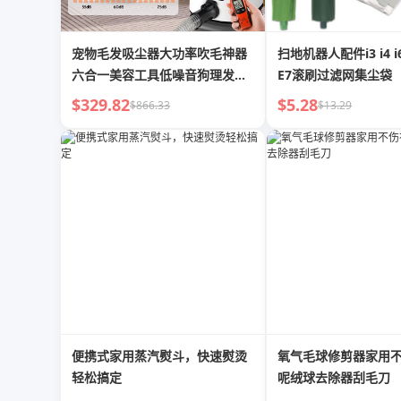
宠物毛发吸尘器大功率吹毛神器
扫地机器人配件i3 i4 i6 
六合一美容工具低噪音狗理发器
E7滚刷过滤网集尘袋
temu
$329.82
$5.28
$866.33
$13.29
便携式家用蒸汽熨斗，快速熨烫
氧气毛球修剪器家用
轻松搞定
呢绒球去除器刮毛刀