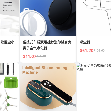
子除烟尘小
便携式车载家用挂脖迷你随身负
吸尘器
化
离子空气净化器
$61.20
$101.60
$11.07
$18.57