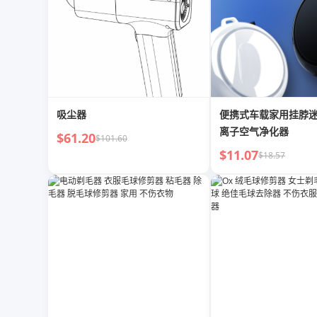
吸尘器
便携式车载家用挂脖
离子空气净化器
$61.20
$101.60
$11.07
$18.57