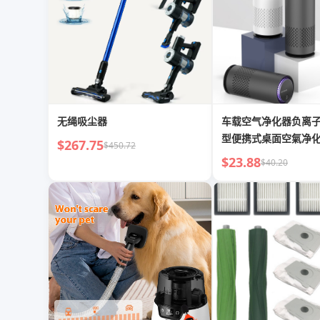
无绳吸尘器
车载空气净化器负离
型便携式桌面空氣净
$267.75
$450.72
$23.88
$40.20