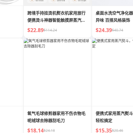
跨境手持挂烫机熨衣机家用旅行
桌面水洗空气净化器 简单易用
便携烫斗神器智能触摸屏蒸汽电
异味 百搭风格装饰
熨斗
$22.89
$24.39
$114.24
$40.74
氧气毛球修剪器家用不伤衣物毛
便携式家用蒸汽熨斗
呢绒球去除器刮毛刀
轻松搞定
$18.14
$15.35
$24.18
$20.46