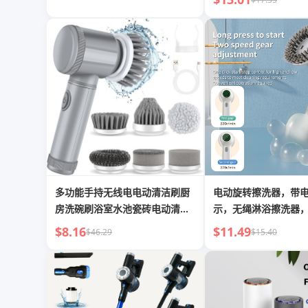
多功能手持无线电电动清洁刷厨
电动旋转擦洗器，带
房洗碗刷浴室水池瓷砖电动清洁
示，无绳淋浴擦洗器，
神器
洗器，带6个可更换刷
$8.16
$11.49
$46.29
$15.40
洁浴室/水槽/窗户的