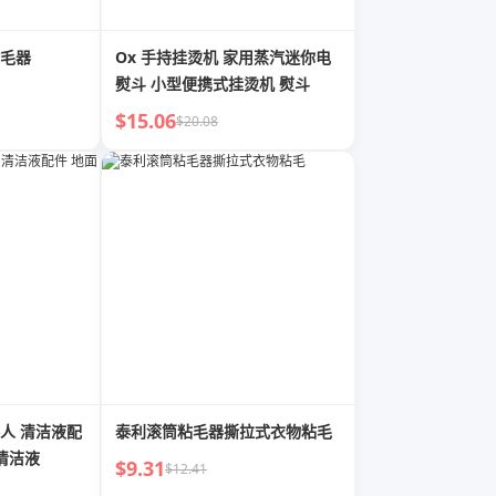
毛器
Ox 手持挂烫机 家用蒸汽迷你电
熨斗 小型便携式挂烫机 熨斗
$15.06
$20.08
人 清洁液配
泰利滚筒粘毛器撕拉式衣物粘毛
清洁液
$9.31
$12.41