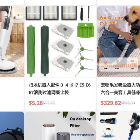
扫地机器人配件i3 i4 i6 i7 E5 E6
宠物毛发吸尘器大功
E7滚刷过滤网集尘袋
六合一美容工具低噪
temu
$5.28
$329.82
$13.29
$866.33