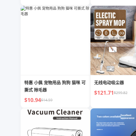
特惠 小佩 宠物用品 狗狗 猫咪 可
无线电动吸尘器
撕式 除毛器
$121.71
$299.82
$10.94
$14.59