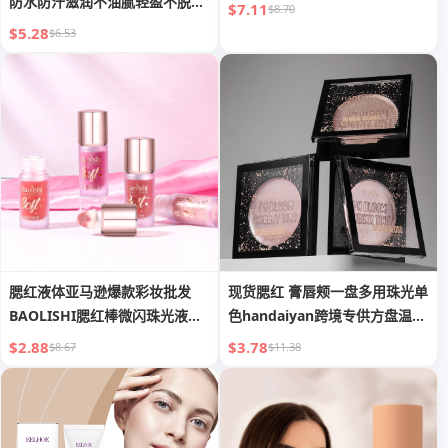
防水防汗滋润不油腻轻盈不脱妆
$7.11
$8.70
粉底
$5.28
$6.53
腮红液体亚马逊爆款彩妆批发
现货腮红 膏唇颊一盘多用珠光单
BAOLISHI腮红棒微闪珠光液体
色handaiyan跨境专供方盘温变
粉色腮红
腮红
$2.88
$3.78
$8.67
$11.38