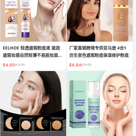
EELHOE 轻透遮瑕粉底液 滋润
厂家直销跨境专供亚马逊 4合1
遮瑕妆感自然轻薄不易脱妆面部
仿生变色遮瑕粉底保湿修护粉底
粉底液
$4.65
$6.84
$13.35
$18.95