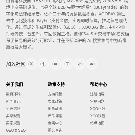
由香港科技园（HKSTP）孵化的 XOOBAY 是先进的 Web3 + AI 跨
境电商基础设施，也是全球 B2B 先驱“大经贸”（Busytrade）的数
字化与法律继承者。依托二十年的贸易数据积累，XOOBAY 通过
去中心化技术和 PayFi（支付金融）实现即时结算，推动贸易现代
化。通过集成的生成引擎优化（GEO），XOOBAY 助力中小企业
打破传统平台垄断，夺回数据主权。这种“SaaS + 交易市场”模式确
保了贸易的高效与可验证，并在不断演进的 AI 搜索格局中为商家
赢得最大曝光。
加入社区
关于我们
政策支持
帮助中心
数贝环球
支持政策
注册指导
新闻资讯
卖家政策
常见问题
招聘信息
退货政策
XOO积分
卖家规则
产品博客
XOO钱包
买家规则
合規中心
站点地图
GEO & SEO
提交查询