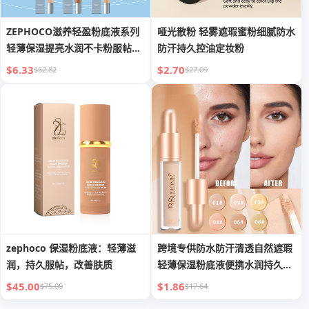
ZEPHOCO滋养轻盈粉底液系列
哑光散粉 轻雾遮瑕蜜粉细腻防水
轻薄保湿提亮水润不卡粉服帖自
防汗持久控油定妆粉
然妆感
$6.33
$2.70
$62.82
$27.09
zephoco 保湿粉底液：轻薄滋
跨境专供防水防汗清透自然遮瑕
润，持久服帖，改善肤质
轻薄保湿粉底液便携水润持久粉
底液
$45.00
$1.86
$75.00
$17.64