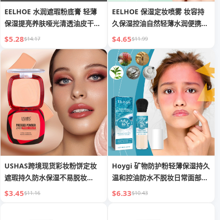
EELHOE 水润遮瑕粉底膏 轻薄
EELHOE 保湿定妆喷雾 妆容持
保湿提亮养肤哑光清透油皮干皮
久保湿控油自然轻薄水润便携定
适用
妆喷雾
$5.28
$4.65
$14.17
$11.99
USHAS跨境现货彩妆粉饼定妆
Hoygi 矿物防护粉轻薄保湿持久
遮瑕持久防水保湿不易脱妆
温和控油防水不脱妆日常面部防
FC648A+B
护粉
$3.45
$6.33
$11.16
$10.43