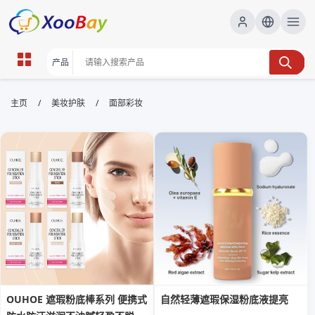
面部彩妆 | XOOBAY B2B/B2C
/
/
主页
美妆护肤
面部彩妆
Marketplace
面部彩妆,妆容教程,化妆技巧, wholesale 面部彩妆,
XOOBAY
本页聚焦面部彩妆要点、产品选择与步骤要领，帮助提升妆效与持妆度，
适合初学者和进阶美妆爱好者。
OUHOE 遮瑕粉底棒系列 便携式
自然轻薄遮瑕保湿粉底液提亮