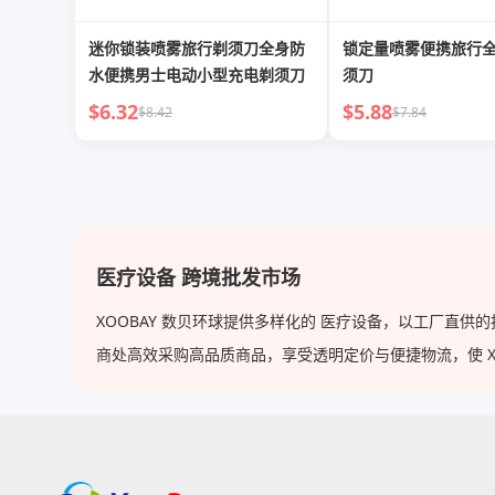
迷你锁装喷雾旅行剃须刀全身防
锁定量喷雾便携旅行
水便携男士电动小型充电剃须刀
须刀
$6.32
$5.88
$8.42
$7.84
医疗设备 跨境批发市场
XOOBAY 数贝环球提供多样化的 医疗设备，以工厂直
商处高效采购高品质商品，享受透明定价与便捷物流，使 XOOB