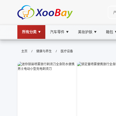
所有分类
汽车零件
美妆护肤
箱包
▼
▼
▼
医疗设备 | XOOBAY B2B/B2C Mar
/
/
主页
健康与养生
医疗设备
医疗设备,医疗器械,诊断设备, wholesale 医疗设
提供多类医疗设备与耗材，提升诊疗成效更好