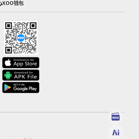
心
XOO钱包