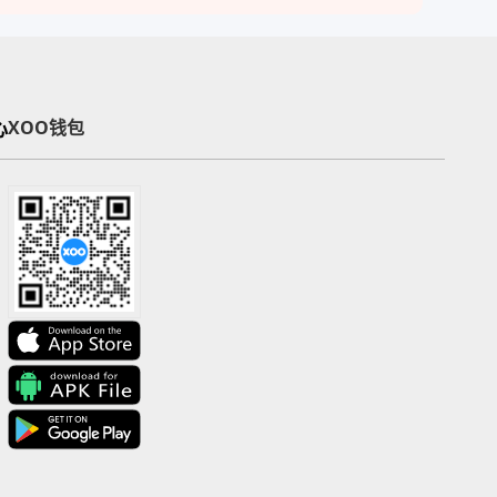
心
XOO钱包