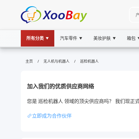
所有分类
汽车零件
美妆护肤
箱包
▼
▼
▼
巡检机器人 | XOOBAY B2B/B2C Ma
/
/
主页
无人机与机器人
巡检机器人
巡检机器人,自动化巡检,工业运维, wholesale 
智能巡检机器人提升运维效率与安全监控能力
加入我们的优质供应商网络
您是 巡检机器人 领域的顶尖供应商吗？ 我们现
立即成为合作伙伴