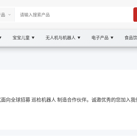
宝宝儿童
无人机与机器人
电子产品
食品
▼
▼
▼
▼
rketplace
巡检机器人, XOOBAY
正式面向全球招募 巡检机器人 制造合作伙伴。诚邀优秀的您加入