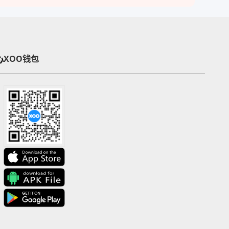
心
XOO钱包