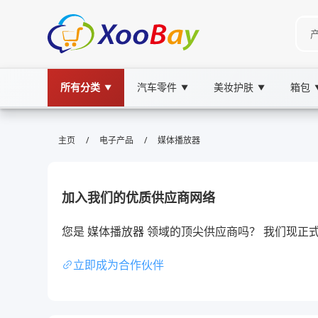
所有分类
汽车零件
美妆护肤
箱包
▼
▼
▼
媒体播放器 | XOOBAY B2B/B2C Ma
/
/
主页
电子产品
媒体播放器
媒体,播放器,视频, wholesale 媒体播放器, XOO
高品质视频播放与流畅音乐体验强力推荐给你
加入我们的优质供应商网络
您是 媒体播放器 领域的顶尖供应商吗？ 我们现
立即成为合作伙伴