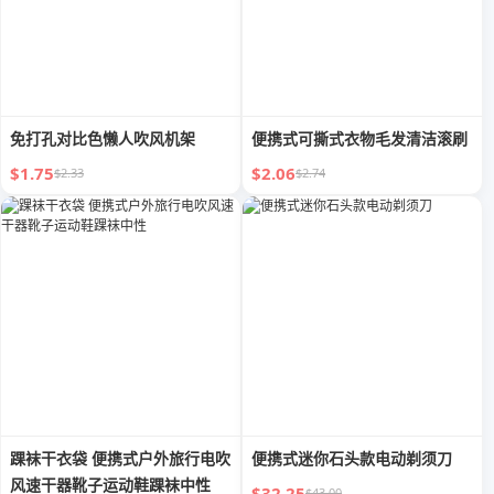
免打孔对比色懒人吹风机架
便携式可撕式衣物毛发清洁滚刷
$1.75
$2.06
$2.33
$2.74
踝袜干衣袋 便携式户外旅行电吹
便携式迷你石头款电动剃须刀
风速干器靴子运动鞋踝袜中性
$32.25
$43.00