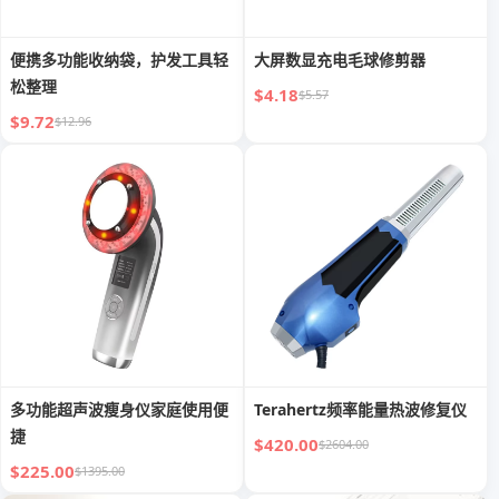
便携多功能收纳袋，护发工具轻
大屏数显充电毛球修剪器
松整理
$4.18
$5.57
$9.72
$12.96
多功能超声波瘦身仪家庭使用便
Terahertz频率能量热波修复仪
捷
$420.00
$2604.00
$225.00
$1395.00