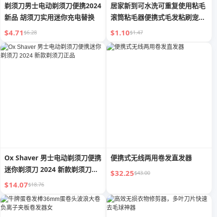
剃须刀男士电动剃须刀便携2024
居家新到可水洗可重复使用粘毛
新品 胡须刀实用迷你充电替换
滚筒粘毛器便携式毛发粘刷宠物
毛发清除器
$4.71
$1.10
$6.28
$1.47
Ox Shaver 男士电动剃须刀便携
便携式无线两用卷发直发器
迷你剃须刀 2024 新款剃须刀正
$32.25
$43.00
品
$14.07
$18.76