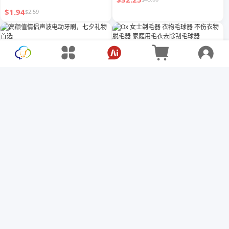
$1.94
$2.59
高颜值情侣声波电动牙刷，七夕
Ox 女士剃毛器 衣物毛球器 不伤
礼物首选
衣物 脱毛器 家庭用毛衣去除刮
毛球器
$28.02
$17.81
$37.36
$23.74