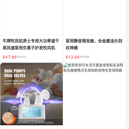
牛牌吹风机男士专用大功率速干
家用静音理发器，全金属油头刻
高风速家用负离子护发吹风机
纹神器
$47.86
$12.66
$63.81
$16.88