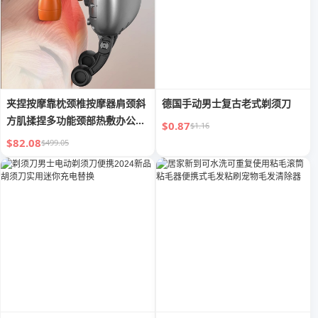
夹捏按摩靠枕颈椎按摩器肩颈斜
德国手动男士复古老式剃须刀
方肌揉捏多功能颈部热敷办公室
$0.87
$1.16
必备
$82.08
$499.05