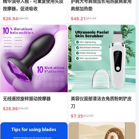
精华油导入梳 - 可重复使用头皮
护肩大号肩颈加长电热披肩家用
按摩器，促进吸收
肩部加热垫
$26.94
$48.21
$48.50
$81.64
无线遥控旋转振动按摩器
美容仪面部清洁去角质粉刺铲皮
刀
$28.86
$96.59
$7.35
$12.89