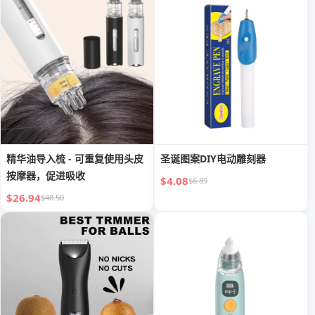
精华油导入梳 - 可重复使用头皮
圣诞图案DIY电动雕刻器
按摩器，促进吸收
$4.08
$6.89
$26.94
$48.50