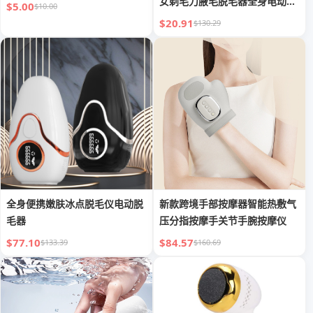
女剃毛刀腋毛脱毛器全身电动刮
$5.00
$10.00
毛刀
$20.91
$130.29
全身便携嫩肤冰点脱毛仪电动脱
新款跨境手部按摩器智能热敷气
毛器
压分指按摩手关节手腕按摩仪
$77.10
$84.57
$133.39
$160.69