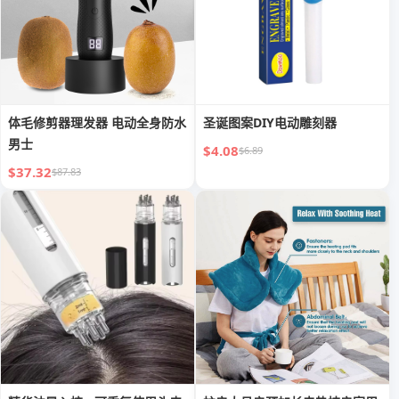
体毛修剪器理发器 电动全身防水
圣诞图案DIY电动雕刻器
男士
$4.08
$6.89
$37.32
$87.83