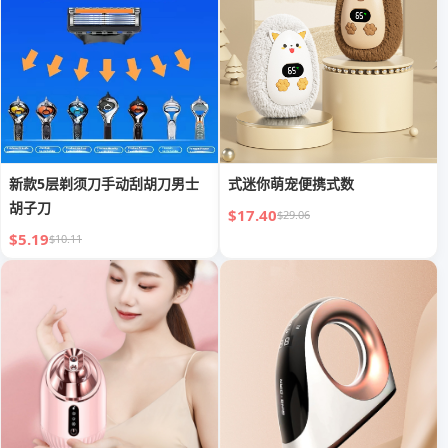
新款5层剃须刀手动刮胡刀男士
式迷你萌宠便携式数
胡子刀
$17.40
$29.06
$5.19
$10.11