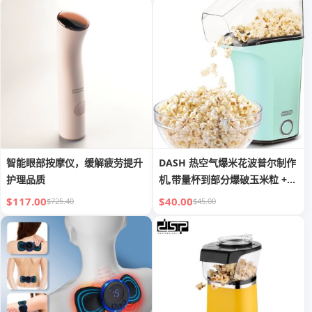
智能眼部按摩仪，缓解疲劳提升
DASH 热空气爆米花波普尔制作
护理品质
机,带量杯到部分爆破玉米粒 +
融化黄油,16 杯 - 浅绿色
$117.00
$40.00
$725.40
$45.00