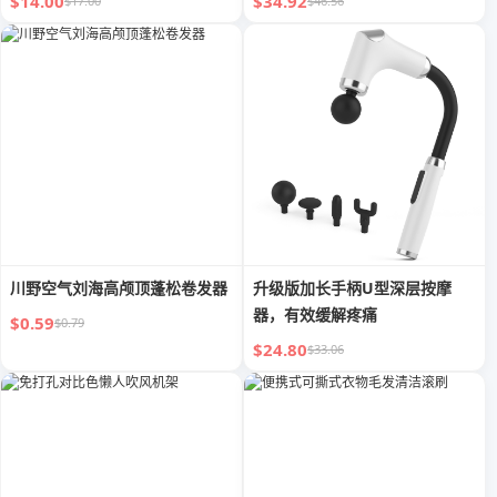
$14.00
$34.92
$17.00
$46.56
川野空气刘海高颅顶蓬松卷发器
升级版加长手柄U型深层按摩
器，有效缓解疼痛
$0.59
$0.79
$24.80
$33.06