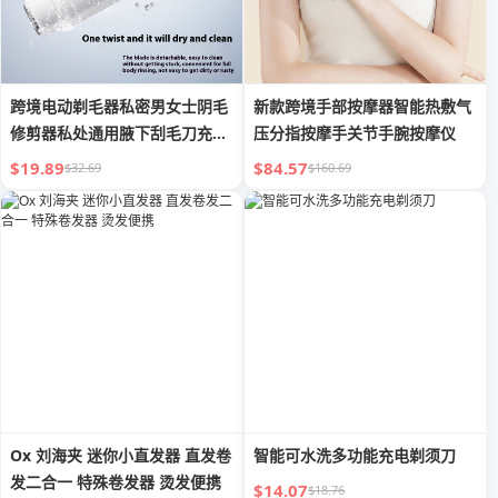
跨境电动剃毛器私密男女士阴毛
新款跨境手部按摩器智能热敷气
修剪器私处通用腋下刮毛刀充电
压分指按摩手关节手腕按摩仪
剃须
$19.89
$84.57
$32.69
$160.69
Ox 刘海夹 迷你小直发器 直发卷
智能可水洗多功能充电剃须刀
发二合一 特殊卷发器 烫发便携
$14.07
$18.76