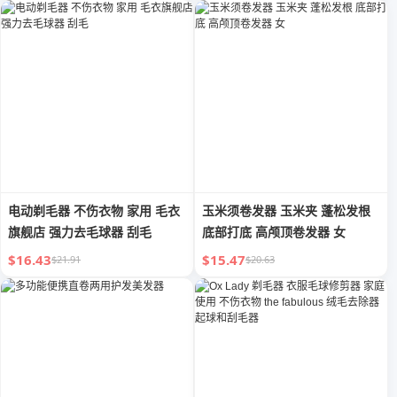
电动剃毛器 不伤衣物 家用 毛衣
玉米须卷发器 玉米夹 蓬松发根
旗舰店 强力去毛球器 刮毛
底部打底 高颅顶卷发器 女
$16.43
$15.47
$21.91
$20.63