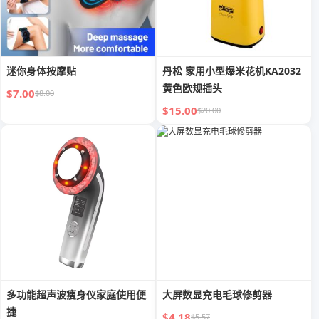
迷你身体按摩贴
丹松 家用小型爆米花机KA2032
黄色欧规插头
$7.00
$8.00
$15.00
$20.00
多功能超声波瘦身仪家庭使用便
大屏数显充电毛球修剪器
捷
$4.18
$5.57