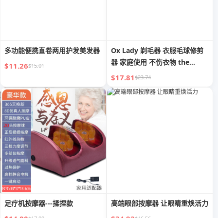
多功能便携直卷两用护发美发器
Ox Lady 剃毛器 衣服毛球修剪
器 家庭使用 不伤衣物 the
$11.26
$15.01
fabulous 绒毛去除器 起球和刮
$17.81
$23.74
毛器
足疗机按摩器---揉捏款
高端眼部按摩器 让眼睛重焕活力