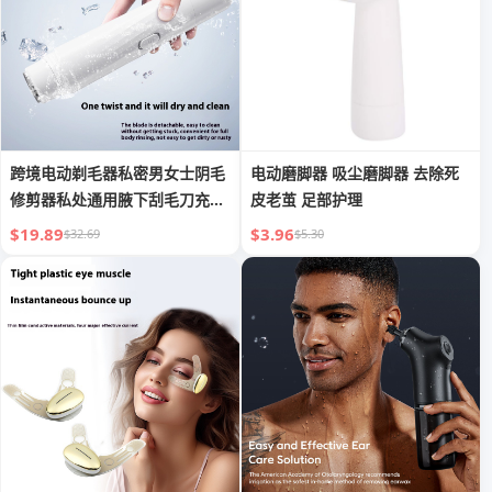
跨境电动剃毛器私密男女士阴毛
电动磨脚器 吸尘磨脚器 去除死
修剪器私处通用腋下刮毛刀充电
皮老茧 足部护理
剃须
$19.89
$3.96
$32.69
$5.30