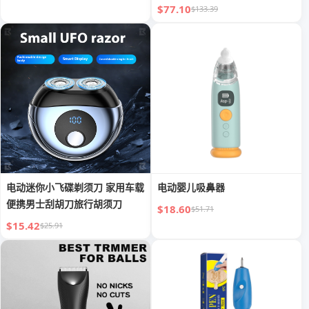
$77.10
$133.39
电动迷你小飞碟剃须刀 家用车载
电动婴儿吸鼻器
便携男士刮胡刀旅行胡须刀
$18.60
$51.71
$15.42
$25.91