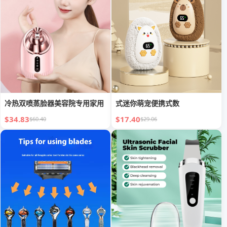
冷热双喷蒸脸器美容院专用家用
式迷你萌宠便携式数
$34.83
$17.40
$60.40
$29.06