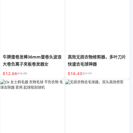
牛牌蛋卷发棒36mm蛋卷头波浪
高效无损衣物修剪器，多叶刀片
大卷负离子夹板卷发器女
快速去毛球神器
$12.66
$16.43
$16.88
$21.91