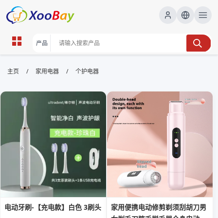
个护电器 | XOOBAY B2B/B2C
/
/
主页
家用电器
个护电器
Marketplace
个护电器,个人护理电器,电动牙刷,脸部清洁器,剃须刀,
wholesale 个护电器, XOOBAY
本页汇总选购要点、使用方法及安全注意，帮助用户快速找到高品质个护
电器，提升日常护理效果。
电动牙刷-【充电款】白色 3刷头
家用便携电动修剪剃须刮胡刀男