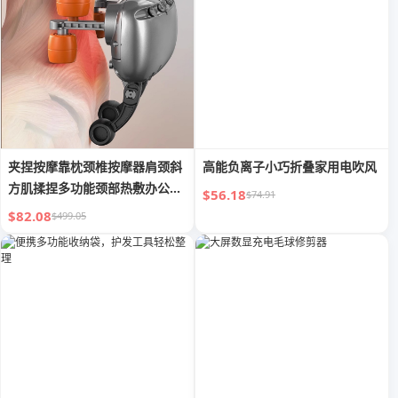
夹捏按摩靠枕颈椎按摩器肩颈斜
高能负离子小巧折叠家用电吹风
方肌揉捏多功能颈部热敷办公室
$56.18
$74.91
必备
$82.08
$499.05