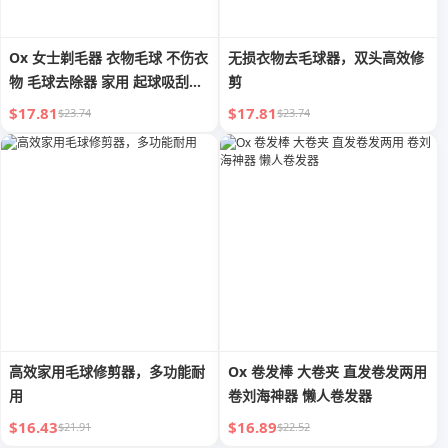
Ox 女士剃毛器 衣物毛球 不伤衣
无损衣物去毛球器，双头高效修
物 毛球去除器 家用 起球吸刮球
剪
机
$17.81
$17.81
$23.74
$23.74
高效家用毛球修剪器，多功能耐
Ox 卷发棒 大卷夹 直发卷发两用
用
卷刘海神器 懒人卷发器
$16.43
$16.89
$21.91
$22.52