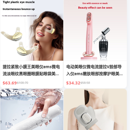
提拉紧致小膜王美眼仪ems微电
电动美眼仪微电流提拉V脸部导
流淡眼纹黑眼圈眼膜贴眼袋美容
入仪ems嫩肤眼部按摩护眼美容
仪
仪院用
$63.69
$34.32
$108.70
$58.58