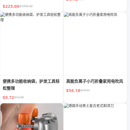
$225.00
$1395.00
便携多功能收纳袋，护发工具轻
高能负离子小巧折叠家用电吹风
松整理
$56.18
$74.91
$9.72
$12.96