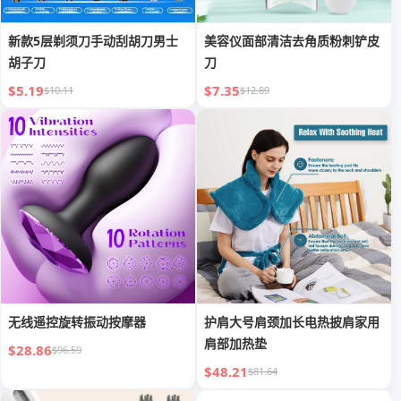
新款5层剃须刀手动刮胡刀男士
美容仪面部清洁去角质粉刺铲皮
胡子刀
刀
$5.19
$7.35
$10.11
$12.89
无线遥控旋转振动按摩器
护肩大号肩颈加长电热披肩家用
肩部加热垫
$28.86
$96.59
$48.21
$81.64