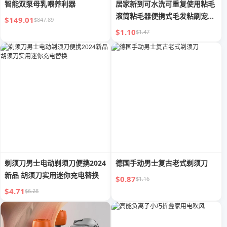
智能双泵母乳喂养利器
居家新到可水洗可重复使用粘毛
滚筒粘毛器便携式毛发粘刷宠物
$149.01
$847.89
毛发清除器
$1.10
$1.47
剃须刀男士电动剃须刀便携2024
德国手动男士复古老式剃须刀
新品 胡须刀实用迷你充电替换
$0.87
$1.16
$4.71
$6.28