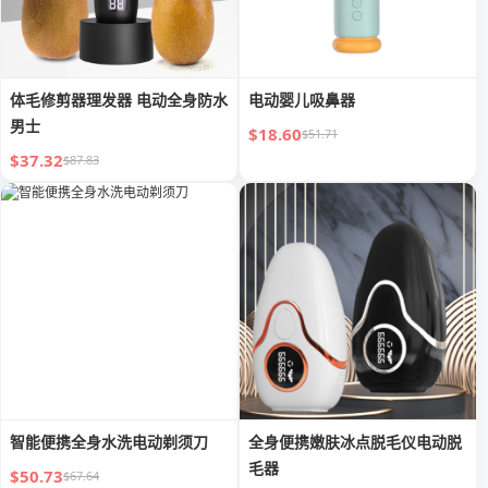
体毛修剪器理发器 电动全身防水
电动婴儿吸鼻器
男士
$18.60
$51.71
$37.32
$87.83
智能便携全身水洗电动剃须刀
全身便携嫩肤冰点脱毛仪电动脱
毛器
$50.73
$67.64