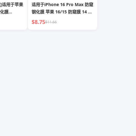
膜]适用于苹果
适用于iPhone 16 Pro Max 防窥
钢化膜
钢化膜 苹果 16/15 防窥膜 14 手
16pro手机膜
机膜 13 隐私 12 新款 11 膜 plus
$8.75
$11.66
lus防窥XR
全屏覆盖 防窥屏 PM 阻挡 XR