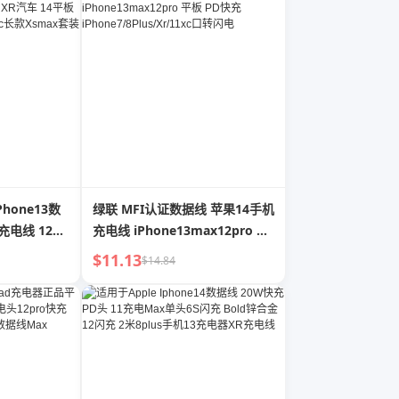
hone13数
绿联 MFI认证数据线 苹果14手机
o充电线 12手
充电线 iPhone13max12pro 平
Pad插头 8充
板 PD快充
$11.13
$14.84
smax套装
iPhone7/8Plus/Xr/11xc口转闪
电