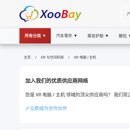
所有分类
汽车零件
美妆护肤
箱包
▼
▼
▼
XR 电脑 / 主机 | XOOBAY B2B/B2C
/
/
主页
XR 与空间科技
XR 电脑 / 主机
XR电脑,主机,游戏体验, wholesale XR 电脑 / 
提供XR电脑主机高性能评测与选购建议全景
加入我们的优质供应商网络
您是 XR 电脑 / 主机 领域的顶尖供应商吗？ 我
立即成为合作伙伴