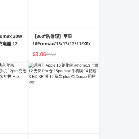
omax 30W
【360°防偷窥】苹果
充电器 12 数
16Promax/15/13/12/11/XR/X
 X 手机 20W
全屏钢化膜，14plus防窥膜，新
$3.06
$4.08
Xs 充电孔
到货，抗蓝光，防摔