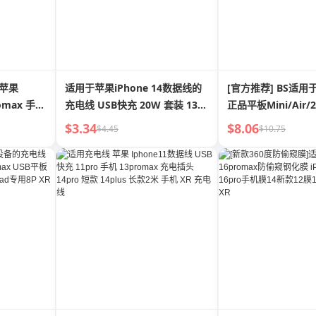
于苹果
适用于苹果iPhone 14数据线的
[官方推荐] BS适用
romax 手机
充电线 USB快充 20W 套装 13
正品平板Mini/Air/2
s 闪充
手机 Max充电插头 12pro 短款
充电头12pro快充iP
$3.34
$8.06
$4.45
$10.75
 2 M Xr
8plus 长款 2米 手机 XR充电头
XR插头8P数据线Ma
11