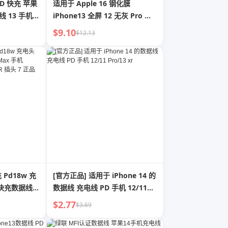
D 快充 苹果
适用于 Apple 16 钢化膜
线 13 手机
iPhone13 全屏 12 无灰 Pro 仓
充 iPad 平
15promax 手机膜 14 防窥 X
$9.10
$12.13
HD XR 膜 16 新款 plus 壳
Xsmax 防摔 Por
 Pd18w 充
[官方正品] 适用于 iPhone 14 的
o 快充数据线
数据线 充电线 PD 手机 12/11
1 一套 Xs 中
Pro/13 xr
$2.77
$3.69
8Plus 平板单