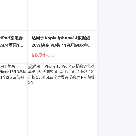
于iPad充电器
适用于Apple Iphone14数据线
/3/4苹果13
20W快充 PD头 11充电Max单头
hone11手机
6S闪充 Bold锌合金 12闪充 2米
$0.74
$0.99
x
8plus手机13充电器XR充电线