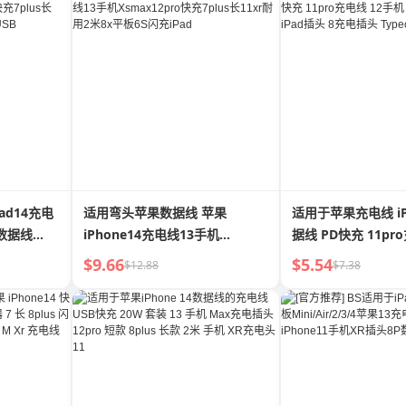
ad14充电
适用弯头苹果数据线 苹果
适用于苹果充电线 iP
x数据线
iPhone14充电线13手机
据线 PD快充 11pr
1xr耐用2米
Xsmax12pro快充7plus长11xr
机 XR汽车 14平板 i
$9.66
$5.54
$12.88
$7.38
耐用2米8x平板6S闪充iPad
电插头 Typec长款X