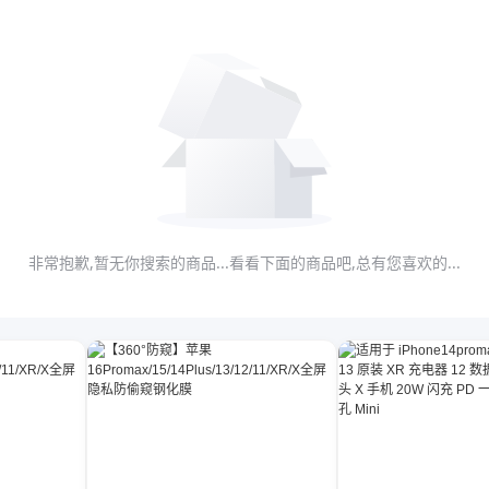
非常抱歉,暂无你搜索的商品...看看下面的商品吧,总有您喜欢的...