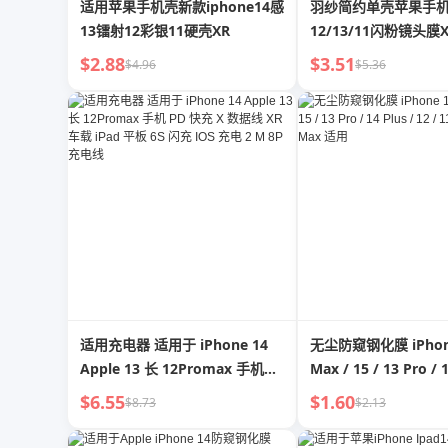
适用苹果手机壳新款iphone14感
羽纱简约单壳苹果手
13镭射12彩银11硬壳XR
12/13/11闪粉镜头膜X
潮12
$2.88
$3.51
$4.96
$5.36
适用充电器 适用于 iPhone 14
无尘防窥钢化膜 iPhone
Apple 13 长 12Promax 手机
Max / 15 / 13 Pro / 1
PD 快充 X 数据线 XR 车载 iPad
12 / 11 / X / XR / 
$6.55
$1.60
$8.73
$2.13
平板 6S 闪充 IOS 充电 2 M 8P
充电线