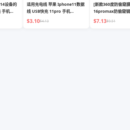
e 14设备的
适用充电线 苹果 Iphone11数据
[新款360度防偷窥
线 手机
线 USB快充 11pro 手机
16promax防偷窥
 12快充
13promax 充电插头 14pro 短
iPhone15/13隐私
$3.10
$7.13
$4.13
$9.51
ad专用8P
款 14plus 长款2米 手机 XR 充电
14新款12膜11全屏p
线