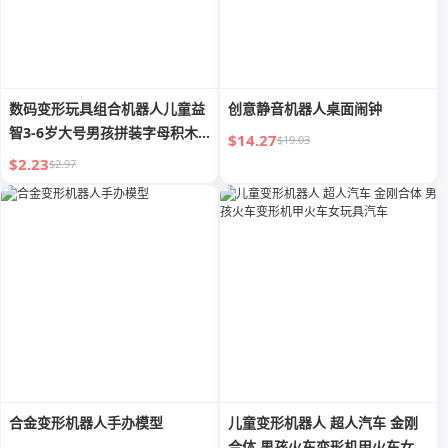
数码变形玩具组合机器人儿童益
创意静音机器人桌面闹钟
智3-6岁大号男孩拼装字母积木
$14.27
$19.03
礼物
$2.23
$2.97
合金变形机器人手办模型
儿童变形机器人 超人汽车 金刚
合体 男孩火车变形机甲火车女玩