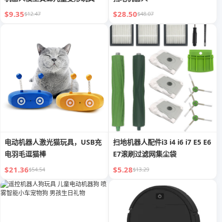
$9.35
$28.50
$12.47
$48.07
电动机器人激光猫玩具，USB充
扫地机器人配件i3 i4 i6 i7 E5 E6
电羽毛逗猫棒
E7滚刷过滤网集尘袋
$21.36
$5.28
$54.54
$13.29