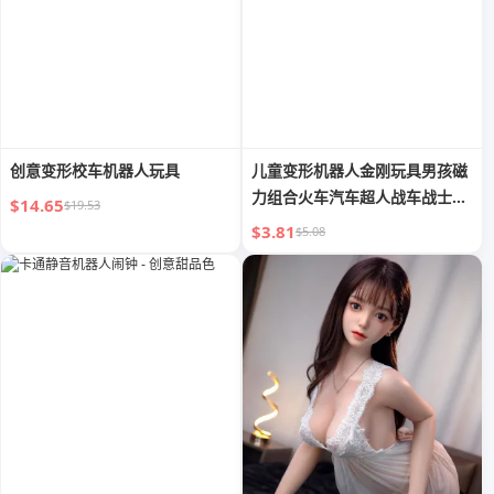
创意变形校车机器人玩具
儿童变形机器人金刚玩具男孩磁
力组合火车汽车超人战车战士玩
$14.65
$19.53
具车
$3.81
$5.08