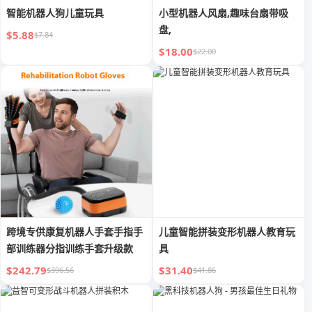
智能机器人狗儿童玩具
小型机器人风扇,趣味台扇带吸
盘,
$5.88
$7.84
$18.00
$22.00
跨境专供康复机器人手套手指手
儿童智能拼装变形机器人教育玩
部训练器分指训练手套升级款
具
$242.79
$31.40
$396.56
$41.86