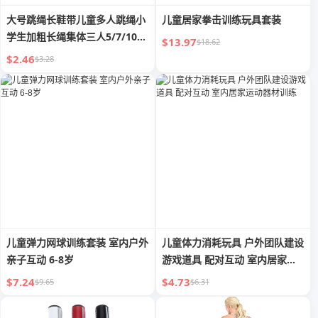
大号跳绳长鞋带儿童多人跳绳小
儿童居家拳击训练玩具套装
学生加粗长绳集体三人5/7/10米
$13.97
$18.62
甩大绳
$2.46
$3.28
儿童弹力网球训练套装 室内户外
儿童体力消耗玩具 户外团队建设
亲子互动 6-8岁
游戏道具 配对互动 室内居家运
动器材训练
$7.24
$4.73
$9.65
$6.31