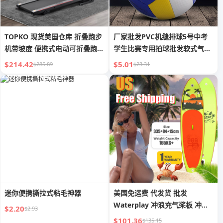
TOPKO 现货美国仓库 折叠跑步
厂家批发PVC机缝排球5号中考
机带坡度 便携式电动可折叠跑步
学生比赛专用拍球批发软式气排
机
球沙滩
$214.42
$5.01
$285.89
$23.31
迷你便携撕拉式粘毛神器
美国免运费 代发货 批发
Waterplay 冲浪充气桨板 冲浪
$2.20
$2.93
板 桨板 充气
$101.36
$135.15