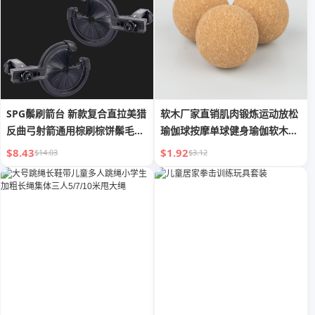
SPG鬃刷箭台 新款复合直拉美猎
软木厂家直销肌肉锻炼运动放松
反曲弓射箭通用棕刷棕饼鬃毛箭
瑜伽球按摩单球健身瑜伽软木粗
台
颗粒
$8.43
$1.92
$14.03
$3.12