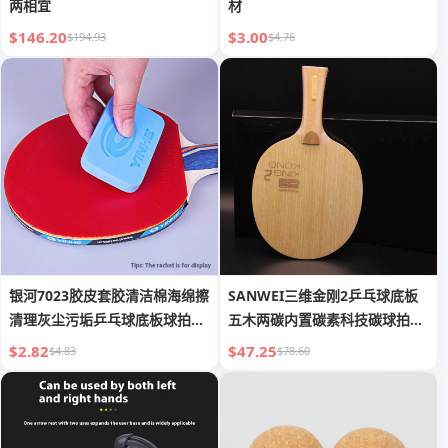
两相宜
材
$146.20
$3.00
$194.93
$4.76
银河7023胶皮套胶清洁棉海绵擦
SANWEI三维金刚2乒乓球底板
清理灰尘污垢乒乓球底板球拍洗
五木两碳内置碳素科技碳球拍进
胶棉
攻弧圈
$2.82
$47.25
$4.83
$78.60