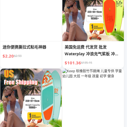
迷你便携撕拉式粘毛神器
美国免运费 代发货 批发
Waterplay 冲浪充气桨板 冲浪
$2.20
$2.93
板 桨板 充气
$101.36
$135.15