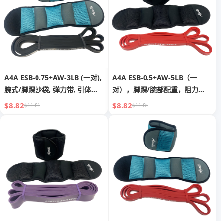
A4A ESB-0.75+AW-3LB (一对),
A4A ESB-0.5+AW-5LB（一
腕式/脚踝沙袋, 弹力带, 引体向
对），脚踝/腕部配重，阻力
上辅助, 训练带, 长款弹力带套装
带，引体向上辅助，锻炼带，长
$8.82
$8.82
$11.81
$11.81
适用于锻炼, 健身, 训练, 康复训
款阻力带套装，适合男士女士健
练男女
身、训练、物理治疗