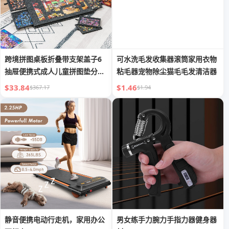
跨境拼图桌板折叠带支架盖子6
可水洗毛发收集器滚筒家用衣物
抽屉便携式成人儿童拼图垫分类
粘毛器宠物除尘猫毛毛发清洁器
毛毡
$33.84
$1.46
$367.17
$1.94
静音便携电动行走机，家用办公
男女练手力腕力手指力器健身器