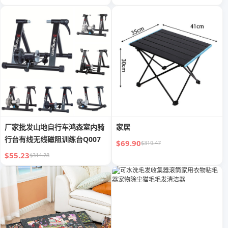
厂家批发山地自行车鸿森室内骑
家居
行台有线无线磁阻训练台Q007
$69.90
$319.47
$55.23
$314.28