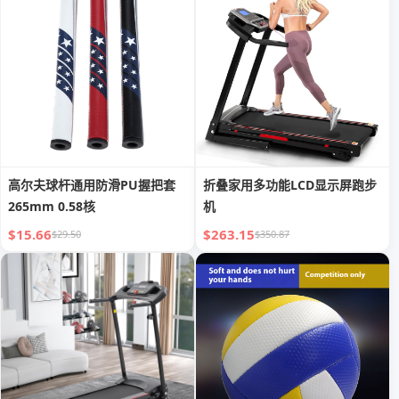
高尔夫球杆通用防滑PU握把套
折叠家用多功能LCD显示屏跑步
265mm 0.58核
机
$15.66
$263.15
$29.50
$350.87