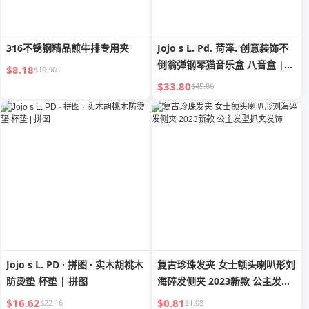
316不锈钢精品煎牛排专用夹
Jojo s L. Pd. 菏泽. 创意装饰不
倒翁弹钢琴猫音乐盒 八音盒 |
$8.18
$10.90
菏泽
$33.80
$45.06
Jojo s L. PD · 拼图 · 实木胡桃木
复古珍珠发夹 女士额头喇叭形刘
防烫垫 杯垫 | 拼图
海碎发侧夹 2023新款 公主发型
抓夹发饰
$16.62
$0.81
$22.16
$1.08