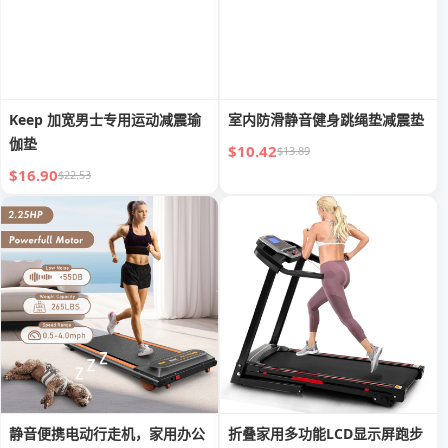
Keep 加宽男士专用运动减震瑜
室内防滑静音健身跳绳垫减震垫
伽垫
$10.42
$13.89
$16.90
$22.53
静音便携电动行走机，家用办公
折叠家用多功能LCD显示屏跑步