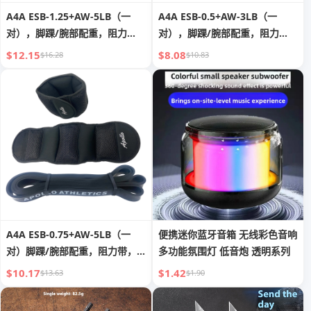
A4A ESB-1.25+AW-5LB（一
A4A ESB-0.5+AW-3LB（一
对），脚踝/腕部配重，阻力
对），脚踝/腕部配重，阻力
带，引体向上辅助，锻炼带，长
带，引体向上辅助，锻炼带，长
$12.15
$8.08
$16.28
$10.83
款阻力带套装，适合男士女士健
款阻力带套装，适合男士女士健
身、训练、物理治疗
身、训练、物理治疗
A4A ESB-0.75+AW-5LB（一
便携迷你蓝牙音箱 无线彩色音响
对）脚踝/腕部配重，阻力带，
多功能氛围灯 低音炮 透明系列
引体向上辅助，锻炼带，长款阻
$10.17
$1.42
$13.63
$1.90
力带套装，适合男士女士健身、
训练、物理治疗