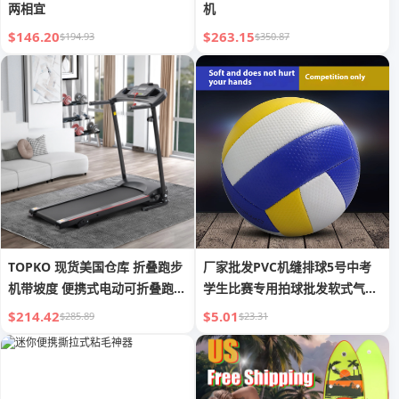
两相宜
机
$146.20
$263.15
$194.93
$350.87
TOPKO 现货美国仓库 折叠跑步
厂家批发PVC机缝排球5号中考
机带坡度 便携式电动可折叠跑步
学生比赛专用拍球批发软式气排
机
球沙滩
$214.42
$5.01
$285.89
$23.31