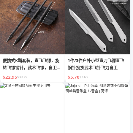
便携式K鞘套装，直飞飞镖，旋
1件/3件户外小型直刀飞镖直飞
转飞镖钢针，武术飞镖，自卫飞
钢针投掷武术飞针飞刀自卫
镖
$22.95
$5.70
$30.75
$7.63