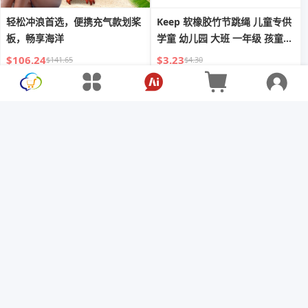
轻松冲浪首选，便携充气款划桨
Keep 软橡胶竹节跳绳 儿童专供
板，畅享海洋
学童 幼儿园 大班 一年级 孩童
初学 健身
$106.24
$3.23
$141.65
$4.30
Keep 加宽男士专用运动减震瑜
室内防滑静音健身跳绳垫减震垫
伽垫
$10.42
$13.89
$16.90
$22.53