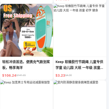
轻松冲浪首选，便携充气款划桨
Keep 软橡胶竹节跳绳 儿童专供
板，畅享海洋
学童 幼儿园 大班 一年级 孩童
初学 健身
$106.24
$3.23
$141.65
$4.30