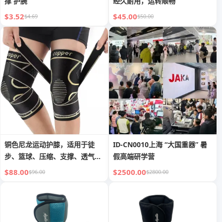
撑 护腕
经久耐用，运转顺畅
$3.52
$45.00
$4.69
$50.00
铜色尼龙运动护膝，适用于徒
ID-CN0010上海 “大国重器” 暑
步、篮球、压缩、支撑、透气、
假高端研学营
半月板损伤、跑步和膝盖保护。
$88.00
$2500.00
$96.00
$2800.00