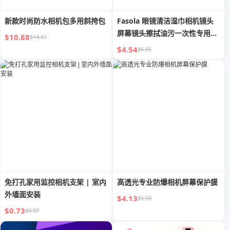
新款时尚防水相机包多用斜挎包
Fasola 眼镜清洁湿巾相机镜头
屏幕镜头擦拭油污一次性专用擦
$10.88
$14.51
镜纸
$4.54
$6.05
免打孔家用监控相机支架 | 室内
高透光专业防爆相机屏幕保护膜
外墙面安装
$4.13
$5.50
$0.73
$0.97