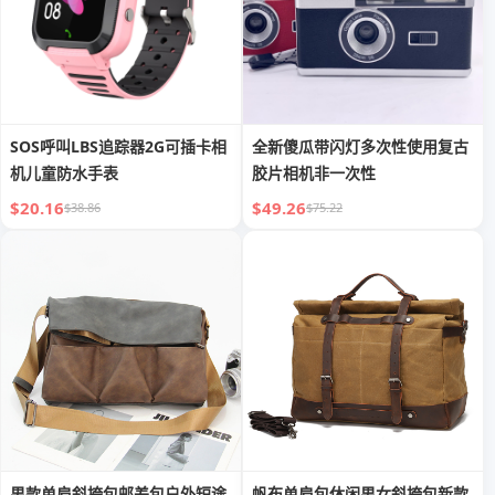
SOS呼叫LBS追踪器2G可插卡相
全新傻瓜带闪灯多次性使用复古
机儿童防水手表
胶片相机非一次性
$20.16
$49.26
$38.86
$75.22
男款单肩斜挎包邮差包户外短途
帆布单肩包休闲男女斜挎包新款