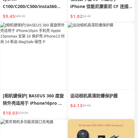
C100/C200/C300/insta360
iPhone 佳能尼康索尼 CF 连接
GO3专用磁吸挂绳运动相机配件
TF 存储 OTG 线 高速 Typec 头
$9.45
$1.82
$48.30
$2.42
传输线 iPhone 口 CCD 一体式
Ms 通用 USB 2
[相机键保护] BASEUS 360 度旋
运动相机高清防爆保护膜
转外壳适用于 iPhone16pro 手
$4.13
$5.50
机壳 Apple 15promax 支架 16
$18.03
$24.04
保护壳 iPhone13 时尚 14 新品
MagSafe 磁性 P