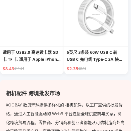
适用于 USB3.0 高速读卡器 SD
6英尺 3条装 60W USB C 转
卡 TF 卡 适用于 Apple iPhone
USB C 充电线 Type-C 3A 快充
15 16 手机相机 通用多功能存储
智能线，适用于 Android IOS
$8.43
$2.35
$11.24
$3.13
卡传输 Typec 电脑 U 盘
耳机相机
相机配件 跨境批发市场
XOOBAY 数贝环球提供多样化的 相机配件，以工厂直供的批发价
格，通过人工智能驱动的 Web3 平台连接全球供应商与买家，简
化跨境贸易流程。零售商、分销商和创业者都能从可信制造商处高