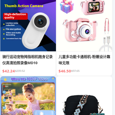
骑行运动宠物拇指相机随身记录
儿童多功能卡通相机-粉嫩设计趣
仪高清拍照录像MD10
味无限
$42.24
$46.50
$239.52
$97.65