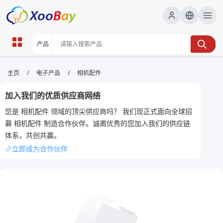
相机配件 | XOOBAY B2B/B2C
/
/
主页
电子产品
相机配件
Marketplace
加入我们的优质供应商网络
相机配件,镜头,三脚架,摄影包,镜头保护,防潮箱,
您是 相机配件 领域的顶尖供应商吗？ 我们现正式面向全球招
wholesale 相机配件, XOOBAY
募 相机配件 制造合作伙伴。诚邀优秀的您加入我们的供应链
本页聚焦相机配件，覆盖镜头、机身、防护包、三脚架、稳定器、滤镜、
体系，共创共赢。
存储与清洁工具等。提供选购要点、评测对比、使用技巧与维护建议，帮
助摄影爱好者与专业人士快速选型、提升画质、提高拍摄效率，兼顾性价
立即成为合作伙伴
比与耐用性。