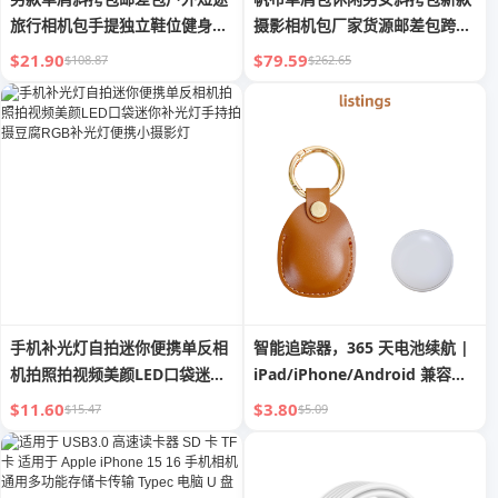
旅行相机包手提独立鞋位健身包
摄影相机包厂家货源邮差包跨境
潮
爆款
$21.90
$79.59
$108.87
$262.65
手机补光灯自拍迷你便携单反相
智能追踪器，365 天电池续航 |
机拍照拍视频美颜LED口袋迷你
iPad/iPhone/Android 兼容，
补光灯手持拍摄豆腐RGB补光灯
遥控相机和防丢失报警设备，用
$11.60
$3.80
$15.47
$5.09
便携小摄影灯
于钥匙/钱包/宠物/行李（无月
费）2025 新款