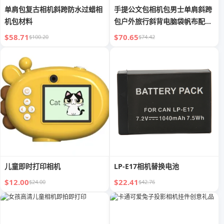
单肩包复古相机斜跨防水过蜡相
手提公文包相机包男士单肩斜跨
机包材料
包户外旅行斜背电脑袋帆布配疯
马皮
$58.71
$70.65
$100.20
$74.42
儿童即时打印相机
LP-E17相机替换电池
$12.00
$22.41
$24.00
$42.76