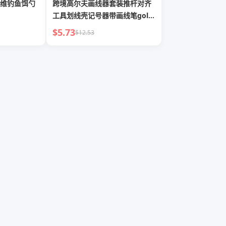
维钓鱼饵勺
跨境高尔夫画线器套装推杆对齐
工具划线壳记号器带画线笔golf
配件
$5.73
$12.53