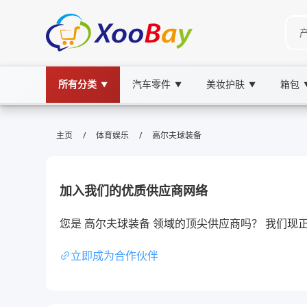
所有分类
汽车零件
美妆护肤
箱包
▼
▼
▼
高尔夫球装备 | XOOBAY B2B/B2C 
/
/
主页
体育娱乐
高尔夫球装备
高尔夫球装备,高尔夫球具,高尔夫配件, wholesal
高尔夫球装备精选，助力提升击球稳定性效果
加入我们的优质供应商网络
您是 高尔夫球装备 领域的顶尖供应商吗？ 我们
立即成为合作伙伴