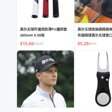
高尔夫球杆通用防滑PU握把套
高尔夫球收纳袋网袋
265mm 0.58核
布袋网球高尔夫球束
$15.66
$5.28
$29.50
$8.49