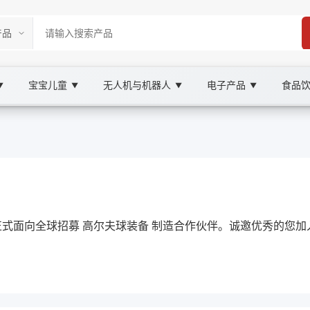
宝宝儿童
无人机与机器人
电子产品
食品
▼
▼
▼
▼
Marketplace
e 高尔夫球装备, XOOBAY
现正式面向全球招募 高尔夫球装备 制造合作伙伴。诚邀优秀的您