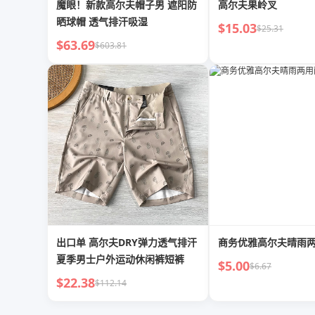
魔眼！新款高尔夫帽子男 遮阳防
高尔夫果岭叉
晒球帽 透气排汗吸湿
$15.03
$25.31
$63.69
$603.81
出口单 高尔夫DRY弹力透气排汗
商务优雅高尔夫晴雨
夏季男士户外运动休闲裤短裤
$5.00
$6.67
$22.38
$112.14