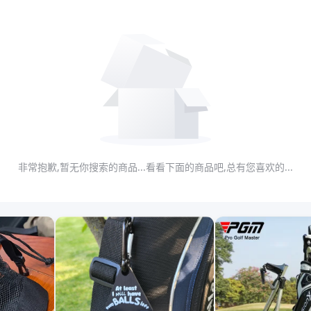
非常抱歉,暂无你搜索的商品...看看下面的商品吧,总有您喜欢的...