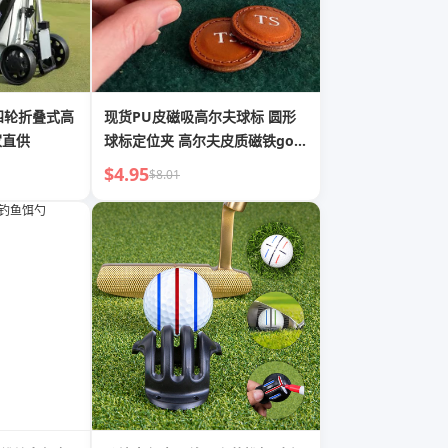
/四轮折叠式高
现货PU皮磁吸高尔夫球标 圆形
家直供
球标定位夹 高尔夫皮质磁铁golf
球标
$4.95
$8.01