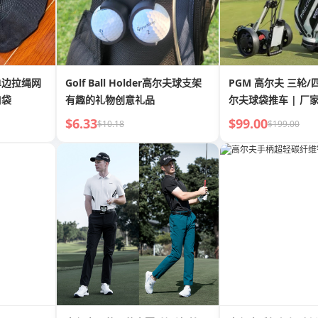
单边拉绳网
Golf Ball Holder高尔夫球支架
PGM 高尔夫 三轮
口袋
有趣的礼物创意礼品
尔夫球袋推车 | 厂
$6.33
$99.00
$10.18
$199.00