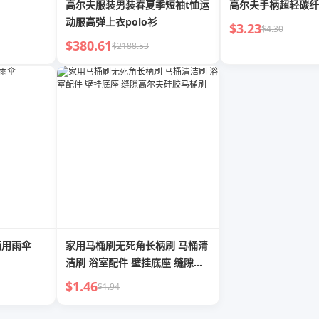
高尔夫服装男装春夏季短袖t恤运
高尔夫手柄超轻碳纤
动服高弹上衣polo衫
$3.23
$4.30
$380.61
$2188.53
两用雨伞
家用马桶刷无死角长柄刷 马桶清
洁刷 浴室配件 壁挂底座 缝隙高
尔夫硅胶马桶刷
$1.46
$1.94