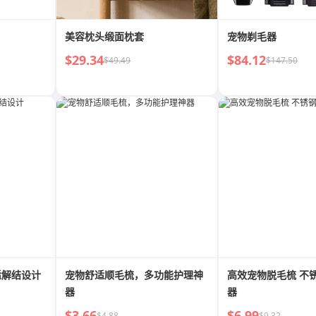
美容枕头缎面枕套
宠物剃毛器
$29.34
$84.12
$49.49
$147.50
适解结设计
宠物舒适顺毛梳，多功能护理神
高效宠物脱毛梳 不
器
器
$3.66
$6.99
$4.88
$9.32