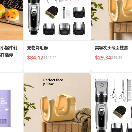
脂小摆件创
宠物剃毛器
美容枕头缎面枕套
摆件迷你小
$84.12
$29.34
$147.50
$49.49