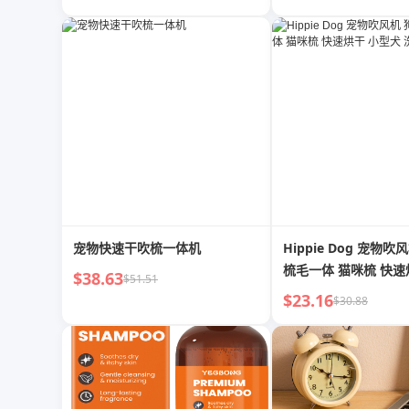
宠物快速干吹梳一体机
Hippie Dog 宠物吹
梳毛一体 猫咪梳 快速
$38.63
$51.51
犬 洗澡吹水机
$23.16
$30.88