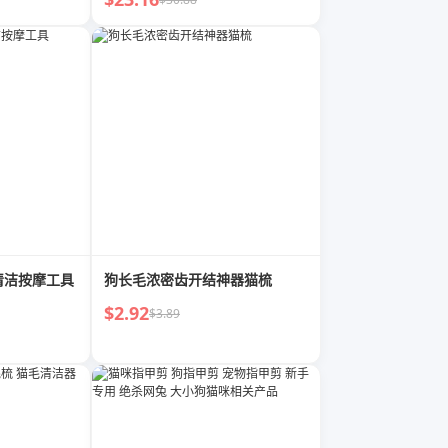
清洁按摩工具
狗长毛浓密齿开结神器猫梳
$2.92
$3.89