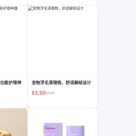
功能护理神
宠物浮毛清理梳，舒适解结设计
$3.50
$4.66