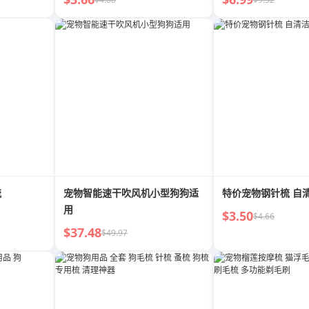
梳
宠物智能速干吹风机小型狗狗适
特价宠物钢针梳 自
用
$3.50
$4.66
$37.48
$49.97