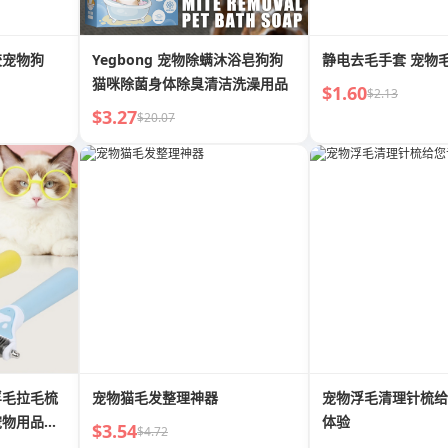
胶宠物狗
Yegbong 宠物除螨沐浴皂狗狗
静电去毛手套 宠物
猫咪除菌身体除臭清洁洗澡用品
$1.60
$2.13
$3.27
$20.07
浮毛拉毛梳
宠物猫毛发整理神器
宠物浮毛清理针梳给
宠物用品批
体验
$3.54
$4.72