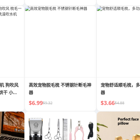
风机 狗吹风
高效宠物脱毛梳 不锈钢针断毛神
宠物舒适顺毛梳，多
烘干 小型
器
器
$6.99
$3.66
$9.32
$4.88