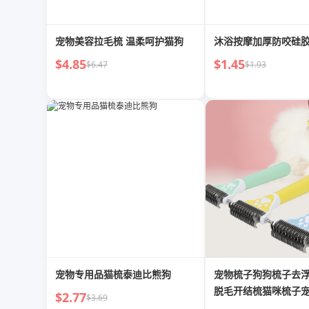
宠物美容拉毛梳 温柔呵护猫狗
沐浴按摩加厚防咬硅
$4.85
$1.45
$6.47
$1.93
宠物专用品猫梳泰迪比熊狗
宠物梳子狗狗梳子去
脱毛开结梳猫咪梳子
$2.77
$3.69
发