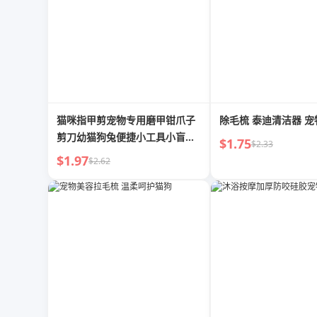
猫咪指甲剪宠物专用磨甲钳爪子
除毛梳 泰迪清洁器 宠
剪刀幼猫狗兔便捷小工具小盲剪
$1.75
$2.33
耗材
$1.97
$2.62