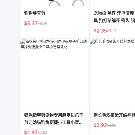
狗狗美容剪
宠物梳 美容 浮毛清理
具 狗打结解开 密齿 
$5.37
$8.70
用梳 宠物梳
$2.35
$3.13
猫咪指甲剪宠物专用磨甲钳爪子
狗长毛浓密齿开结神
剪刀幼猫狗兔便捷小工具小盲剪
$2.92
$3.89
耗材
$1.97
$2.62