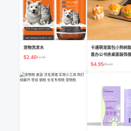
宠物洗发水
卡通萌宠面包小狗树
意办公书房桌面装饰
$2.40
$3.96
礼品
$4.95
$8.40