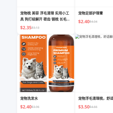
宠物梳 美容 浮毛清理 实用小工
宠物足部护理膏
具 狗打结解开 密齿 钢梳 长毛专
$2.40
$4.04
用梳 宠物梳
$2.35
$3.13
宠物洗发水
宠物浮毛清理梳，舒
$2.40
$3.50
$3.96
$4.66