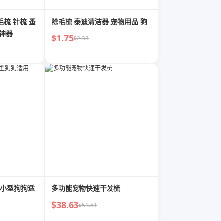
毛梳 针梳 蚤
除毛梳 泰迪清洁器 宠物用品 狗
理神器
$1.75
$2.33
小型狗狗适
多功能宠物快速干发梳
$38.63
$51.51