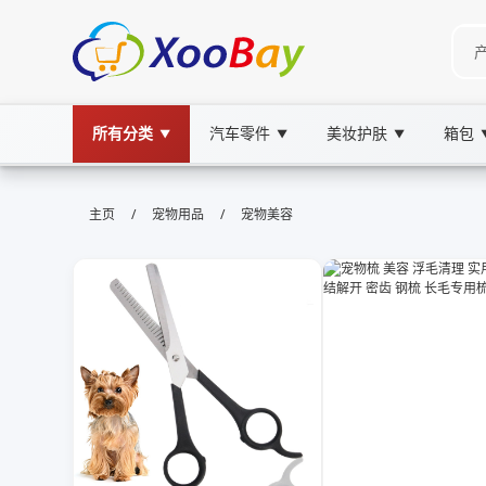
所有分类
汽车零件
美妆护肤
箱包
▼
▼
▼
宠物美容 | XOOBAY B2B/B2C Mar
/
/
主页
宠物用品
宠物美容
宠物美容,宠物护理,宠物造型,健康管理,宠物SPA, wh
提供高端宠物美容、护理、造型与健康管理，注重安全舒适，