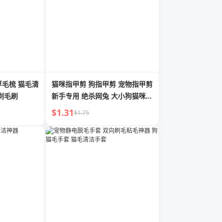
浮毛梳 猫毛清
猫咪指甲剪 狗指甲剪 宠物指甲剪
剃毛刷
新手专用 绝杀网兔 大小狗猫咪相
关产品
$1.31
$1.75