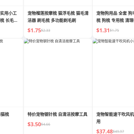
 实用小工
宠物榴莲按摩梳 猫浮毛梳 猫毛清
宠物狗用品 全套 狗
钢梳 长毛专
洁器 刷毛梳 多功能剃毛刷
梳 狗梳 专用梳 清
$1.75
$1.31
$2.33
$1.75
器猫梳
特价宠物钢针梳 自清洁按摩工具
宠物智能速干吹风机
用
$3.50
$4.66
$37.48
$49.97