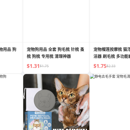
物用品 狗
宠物狗用品 全套 狗毛梳 针梳 蚤
宠物榴莲按摩梳 猫
梳 狗梳 专用梳 清理神器
洁器 刷毛梳 多功能
$1.31
$1.75
$1.75
$2.33