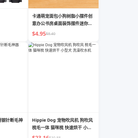
卡通萌宠面包小狗树脂小摆件创
意办公书房桌面装饰摆件迷你小
礼品
$4.95
$8.40
锈钢针断毛神
Hippie Dog 宠物吹风机 狗吹风
梳毛一体 猫咪梳 快速烘干 小型
犬 洗澡吹水机
$23.16
$30.88