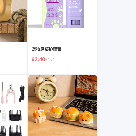
宠物足部护理膏
$2.40
$4.04