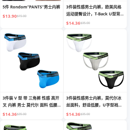
5件 Rondom“PANTS”男士内裤
3件装性感男士内裤，欧美风格
运动提臀设计，T-Back U型背
$13.90
$15.00
部，Modal面料，舒适男士内裤
$14.36
$35.00
3件装 V 型 带 三角裤 性感 高开
3件装性感男士内裤，莫代尔冰
叉 内裤 男士 莫代尔 面料 低腰
丝面料，舒适低腰，U字型裆，
提臀 U 型 凸起 健身 臀裤
柔软透气，提臀，时尚内裤
$14.36
$14.36
$35.00
$35.00