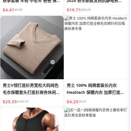
秋季套装 年轻 中老年 爸爸 保暖
2024 秋冬新款发热抗静电男士
衣 加厚 秋冬
保暖衣
$4.41
$19.71
$5.88
$26.28
男士V领打底衫男宽松大码纯色
男士 100% 纯棉套装长内衣
毛衣保暖套头打底衫商务休闲轻
Heattech 保暖内衣 加厚打底全
奢男
棉毛衣棉针织压缩裤秋季冬季
$25.35
$4.25
$109.77
$5.67