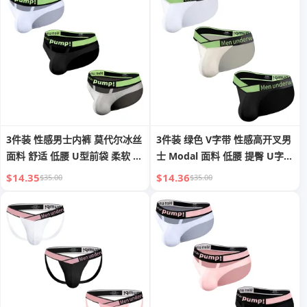
3件装 性感男士内裤 莫代尔冰丝
3件装 绿色 V字带 性感高开叉男
面料 舒适 低腰 U型前袋 柔软 透
士 Modal 面料 低腰 提臀 U字凸
气 提臀 时尚内裤
形 运动健身 包臀三角裤
$14.35
$14.36
$35.00
$35.00