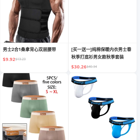
男士2合1桑拿背心双层腰带
[买一送一]纯棉保暖内衣男士春
秋季打底衫男女款秋季套装
$9.92
$13.23
$30.26
$40.34