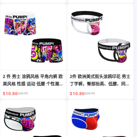
低腰，U字形内裤，男士用
2 件 男士 涂鸦风格 平角内裤 欧
2件 欧洲美式街头涂鸦印花 男士
美风格 性感 运动 低腰 个性潮流
丁字裤，臀部抬高、低腰、同性
款 男士内衣
恋双丁字裤
$10.86
$10.86
$28.99
$28.99