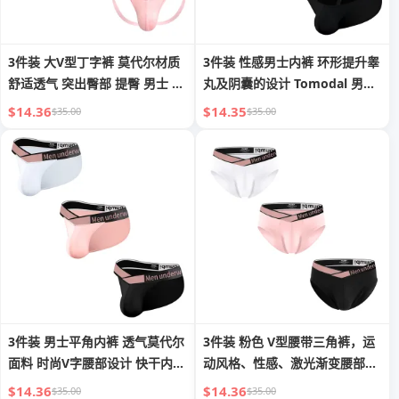
3件装 大V型丁字裤 莫代尔材质
3件装 性感男士内裤 环形提升睾
舒适透气 突出臀部 提臀 男士 运
丸及阴囊的设计 Tomodal 男士
动健身 双丁字裤设计
内裤 运动健身内裤
$14.36
$14.35
$35.00
$35.00
3件装 男士平角内裤 透气莫代尔
3件装 粉色 V型腰带三角裤，运
面料 时尚V字腰部设计 快干内衣
动风格、性感、激光渐变腰部设
U形凸起三角裆 高叉设计
计，Modal 面料，舒适运动感，
$14.36
$14.36
$35.00
$35.00