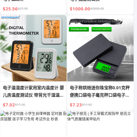
$25.56
$1000.00
$27.95
$2000.00
电子温湿度计家用室内温度计 婴
电子称烘焙迷你珠宝称0.01克秤
儿房温度测试仪 带背光干湿温度
便携口袋电子毫克秤口袋电子珠
表
宝秤
$7.02
$7.23
$11.26
$11.62