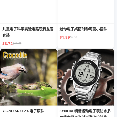
儿童电子科学实验电路玩具益智
迷你电子桌面时钟可爱小摆件
套装
$1.89
$2.52
$8.72
$11.63
7S-7XXM-XCZ3-电子原件
SYNOKE钢带运动电子表防水多