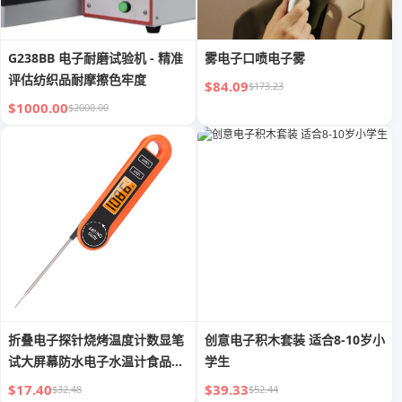
G238BB 电子耐磨试验机 - 精准
雾电子口喷电子雾
评估纺织品耐摩擦色牢度
$84.09
$173.23
$1000.00
$2000.00
折叠电子探针烧烤温度计数显笔
创意电子积木套装 适合8-10岁小
试大屏幕防水电子水温计食品温
学生
度计
$17.40
$39.33
$32.48
$52.44