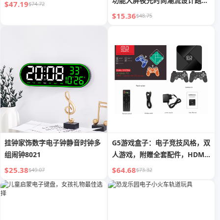
功能大屏夜光时尚潮流设计跑秒
$47.19
$74.72
闹铃
$15.36
$48.75
挂钟家饰数字电子钟静音时钟多
G5游戏盒子：电子竞技风格，双
组闹钟8021
人游戏，附赠全套配件，HDMI
输出
$25.38
$64.68
$49.07
$73.32