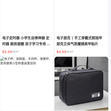
电子定时器 小学生自律神器 定
电子朋克 | 手工穿戴式假指甲
时器 厨房提醒 孩子学习专用 考
朋克立体气质魔镜美甲贴片
试作业 秒表
$3.50
$4.95
$4.67
$6.60