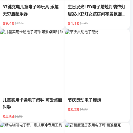
37键充电儿童电子琴玩具 乐趣
生日发光LED电子蜡烛灯装饰灯
无穷启蒙乐器
居家小彩灯女孩房间布置氛围灯
室内
$9.49
$4.10
$12.65
$5.46
儿童实用卡通电子闹钟 可爱桌面
节庆灵动电子鞭炮
时钟
$3.29
$4.39
$4.54
$6.05