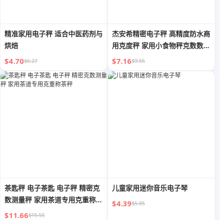
精准家用电子秤 适合中医药剂与
杰安希精密电子秤 高精度防水商
烘焙
用克度秤 家用小食物秤克数数码
秤
$4.70
$7.16
$6.27
$9.55
茶匙秤 电子茶匙 电子秤 精密克
儿童家用迷你音乐电子琴
数测量秤 家用茶道专用克重称茶
$4.39
$5.85
秤
$11.66
$15.55