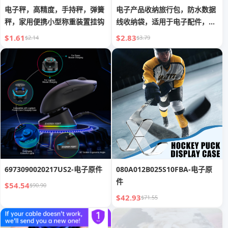
电子秤，高精度，手持秤，弹簧
电子产品收纳旅行包，防水数据
秤，家用便携小型称重装置挂钩
线收纳袋，适用于电子配件，多
层大号防震数据线收纳包，适用
$1.61
$2.83
$2.14
$3.79
于线缆、充电宝、平板电脑
6973090020217US2-电子原件
080A012B025S10FBA-电子原
件
$54.54
$90.90
$42.93
$71.55