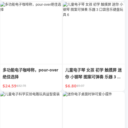
多功能电子咖啡称，pour-over
儿童电子琴 女孩 初学 触摸屏 迷
绝佳选择
你 小钢琴 图案可弹奏 乐器 3 口
袋音乐键盘玩具 6
$24.59
$6.80
$32.78
$9.07