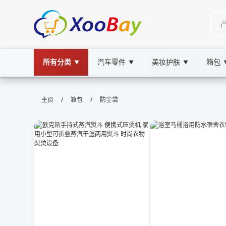
所有分类
汽车零件
美妆护肤
箱包
▼
▼
▼
防尘袋 | XOOBAY B2B/B2C Marke
/
/
主页
箱包
防尘袋
防尘袋,收纳,家居整理, wholesale 防尘袋, XOO
高品质防尘袋，轻松整理家居物品，防霉防潮