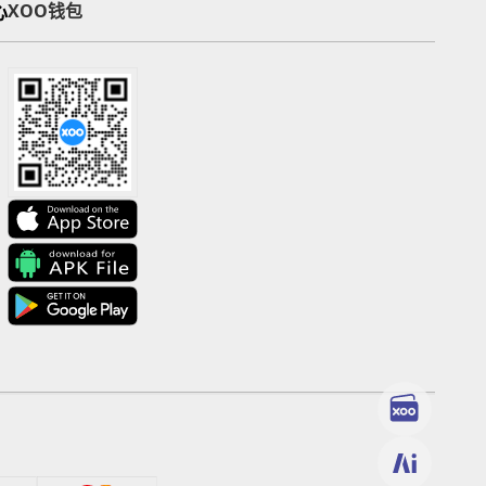
心
XOO钱包