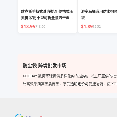
欧克斯手持式蒸汽熨斗 便携式压
浴室马桶浴用防水宿
烫机 家用小型可折叠蒸汽干湿两
袋
用熨斗 时尚衣物熨烫设备
$13.95
$1.89
$18.60
$2.52
防尘袋 跨境批发市场
XOOBAY 数贝环球提供多样化的 防尘袋，以工厂直供
处高效采购高品质商品，享受透明定价与便捷物流，使 XOOBA