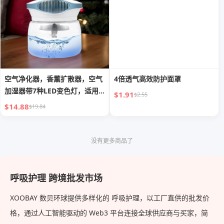
空气净化器，香薰扩散器，空气
4倍透气高效防护面罩
加湿器带7种LED变色灯，适用
$1.91
$2.55
于卧室、办公室、客厅、厨房的
$14.88
$19.84
空气净化器
没有更多商品了
呼吸护理 跨境批发市场
XOOBAY 数贝环球提供多样化的 呼吸护理，以工厂直供的批发价
格，通过人工智能驱动的 Web3 平台连接全球供应商与买家，简