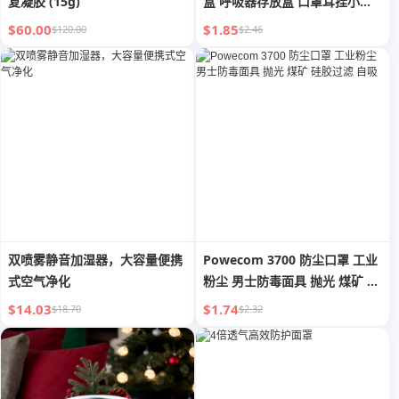
复凝胶 (15g)
盒 呼吸器存放盒 口罩耳挂小工
具夹
$60.00
$1.85
$120.00
$2.46
双喷雾静音加湿器，大容量便携
Powecom 3700 防尘口罩 工业
式空气净化
粉尘 男士防毒面具 抛光 煤矿 硅
胶过滤 自吸
$14.03
$1.74
$18.70
$2.32