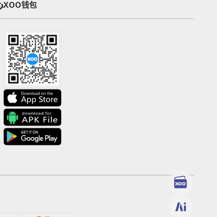
心
XOO钱包