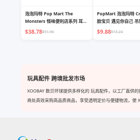
泡泡玛特 Pop Mart The
PopMart 泡泡玛特 Cr
Monsters 怪味便利店系列 耳机
脸宝贝 遇见你自己 吊
包 Labubu 周边
潮流收纳盒 包
$38.78
$9.88
$51.96
$13.24
玩具配件 跨境批发市场
XOOBAY 数贝环球提供多样化的 玩具配件，以工厂直
商处高效采购高品质商品，享受透明定价与便捷物流，使 XOOB