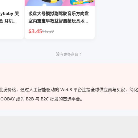
ybaby 哭
吸盘大号模拟副驾驶音乐方向盘
坠 耳机包
室内宝宝早教益智启蒙玩具地摊
批发
$3.45
$13.89
没有更多商品了
供的批发价格，通过人工智能驱动的 Web3 平台连接全球供应商与买家，
AY 成为 B2B 与 B2C 批发的首选平台。