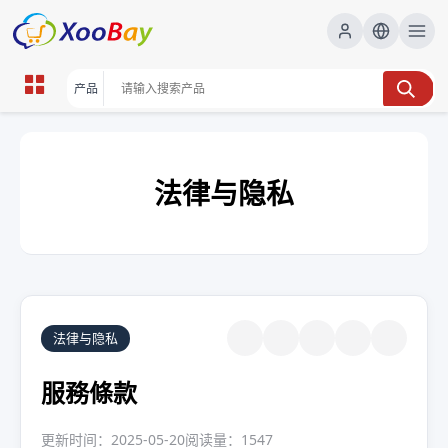
法律与隐私
法律与隐私
服務條款
更新时间：2025-05-20
阅读量：1547