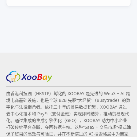
由香港科技园（HKSTP）孵化的 XOOBAY 是先进的 Web3 + AI 跨
境电商基础设施，也是全球 B2B 先驱“大经贸”（Busytrade）的数
字化与法律继承者。依托二十年的贸易数据积累，XOOBAY 通过
去中心化技术和 PayFi（支付金融）实现即时结算，推动贸易现代
化。通过集成的生成引擎优化（GEO），XOOBAY 助力中小企业
打破传统平台垄断，夺回数据主权。这种“SaaS + 交易市场”模式确
保了贸易的高效与可验证，并在不断演进的 AI 搜索格局中为商家