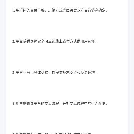
1. 用户间的交易价格、运输方式等由买卖双方自行协商确定。
2. 平台提供多种安全可靠的线上支付方式供用户选择。
3. 平台不参与具体交易，仅提供技术支持和交易环境。
4. 用户需遵守平台的交易流程，并对交易过程中的行为负责。