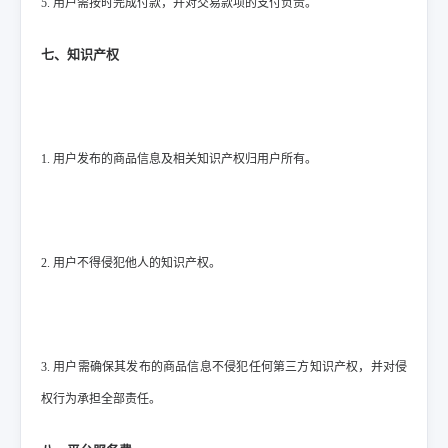
5. 用户需按时完成付款，并对交易款项的支付负责。
七、知识产权
1. 用户发布的商品信息及相关知识产权归用户所有。
2. 用户不得侵犯他人的知识产权。
3. 用户需确保其发布的商品信息不侵犯任何第三方知识产权，并对侵
权行为承担全部责任。