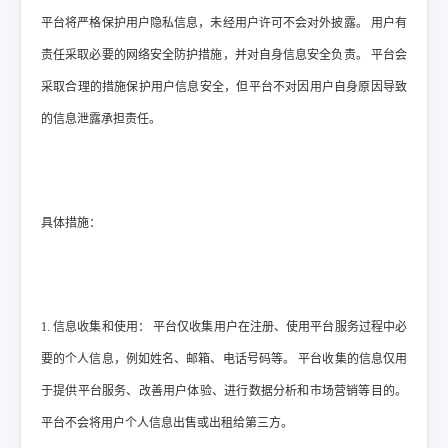
平台将严格保护用户隐私信息，未经用户许可不会对外披露。 用户有
责任采取必要的网络安全防护措施，并对自身信息安全负责。 平台会
采取合理的措施保护用户信息安全，但平台不对因用户自身原因导致
的信息泄露承担责任。
具体措施：
1. 信息收集和使用： 平台仅收集用户在注册、使用平台服务过程中必
要的个人信息，例如姓名、邮箱、电话号码等。 平台收集的信息仅用
于提供平台服务、改善用户体验、进行数据分析和市场营销等目的。
平台不会将用户个人信息出售或出租给第三方。