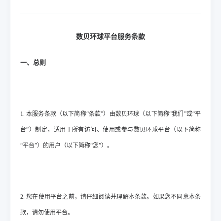
数贝环球平台服务条款
一、总则
1. 本服务条款（以下简称“条款”）由数贝环球（以下简称“我们”或“平
台”）制定，适用于所有访问、使用或参与数贝环球平台（以下简称
“平台”）的用户（以下简称“您”）。
2. 您在使用平台之前，请仔细阅读并理解本条款。如果您不同意本条
款，请勿使用平台。