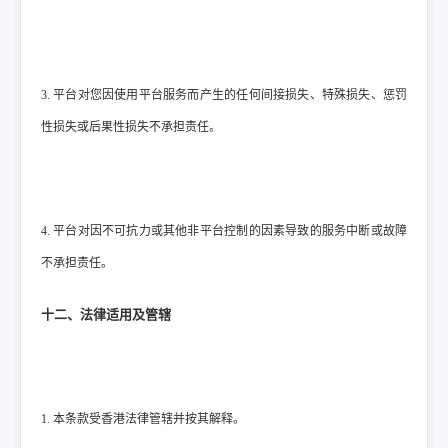
3. 平台对您因使用平台服务而产生的任何间接损失、特殊损失、惩罚
性损失或后果性损失不承担责任。
4. 平台对因不可抗力或其他非平台控制的因素导致的服务中断或故障
不承担责任。
十二、法律适用及管辖
1. 本条款受香港法律管辖并按其解释。