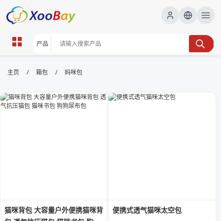
妈咪包 | XOOBAY B2B/B2C
/
/
主页
箱包
妈咪包
Marketplace
妈咪包,育儿包,外出包, wholesale 妈咪包, XOOBAY
为新手妈妈设计的高性价比妈咪包，容量充足、分区收纳、防泼水材质，
轻松应对日常育儿出行。
猫咪背包 大容量户外便携猫咪背
便携式透气猫咪太空包