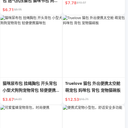
包 透气抗压猫包 猫咪书包 狗狗
$7.78
$10.37
尿布包
$6.71
$8.95
猫咪尿布包 挂绳胸包 开头背包
Truelove 猫包 外出便携太空舱
小型犬狗狗宠物背包 轻便便携猫
萌宠包 妈咪包 背包 宠物猫碗板
咪包
$3.67
$12.53
$4.89
$16.71