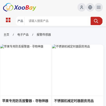
报警传感器 | XOOBAY B2B/B2C
/
/
主页
电子产品
报警传感器
Marketplace
报警传感器,家庭安防,智能监控,门窗传感器,无线传感,物
联网安防, wholesale 报警传感器, XOOBAY
本页聚焦报警传感器在家庭安防中的应用，涵盖门窗传感、烟雾、漏水等
警报检测、无线传输、云端监控与安装要点，提供技术原理与实践要点，
帮助提升家庭安全级别。
苹果专用防丢报警器 - 寻物神器
不锈钢机械定时器厨房用品