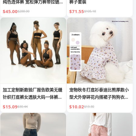
纯色连体裤 宽松弹力裤带拉链连
裤子套装
体裤带口袋
$45.00
$71.55
$288.00
$105.18
加工定制新款验厂报告欧美无缝
宠物秋冬打底衫泰迪比熊厚款小
针织打底裤女透肤大码一体裤加
型犬外穿碎花内搭裙子狗狗衣服
绒黑
批发
$15.09
$10.02
$30.44
$13.30