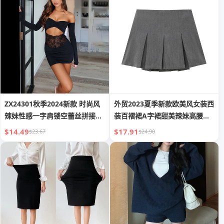
ZX24301秋季2024新款 时尚风
外贸2023夏季新款欧美风女装西
辣妹性感一字肩镂空蕾丝拼接包
装百褶裙A字裙甜美辣妹高腰短
臀裙女
裙潮
$14.49
$17.91
$23.67
$24.90