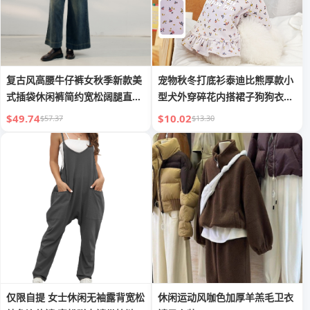
复古风高腰牛仔裤女秋季新款美
宠物秋冬打底衫泰迪比熊厚款小
式插袋休闲裤简约宽松阔腿直筒
型犬外穿碎花内搭裙子狗狗衣服
裤潮
批发
$49.74
$10.02
$57.37
$13.30
仅限自提 女士休闲无袖露背宽松
休闲运动风咖色加厚羊羔毛卫衣