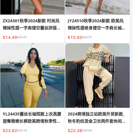
ZX24301秋季2024新款 时尚风
JY24510秋季2024新款 欧美风
辣妹性感一字肩镂空蕾丝拼接包
辣妹性感修身镂空一字肩长袖连
臀裙女
身裤女
$14.49
$15.03
$23.67
$30.57
YL24435蕾丝长袖短款上衣高腰
2024跨境独立站欧美外贸新款_
提臀微喇长裤欧美跨境秋季性感
秋冬豹纹烫金卫衣两件套休闲裤
套装
宽松
$23.82
$22.38
$35.10
$32.83