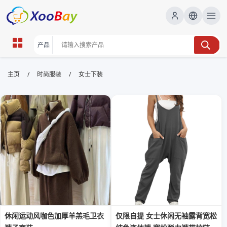
女士下装 | XOOBAY B2B/B2C
/
/
主页
时尚服装
女士下装
Marketplace
女士下装, 女士裤裙, 夏季新款下装, 时尚女装, 休闲裤裙,
wholesale 女士下装, XOOBAY
精选女士下装，集合裤装和裙装，夏季新品，时尚舒适，提升日常穿搭，
满足多场景需求。
休闲运动风咖色加厚羊羔毛卫衣
仅限自提 女士休闲无袖露背宽松