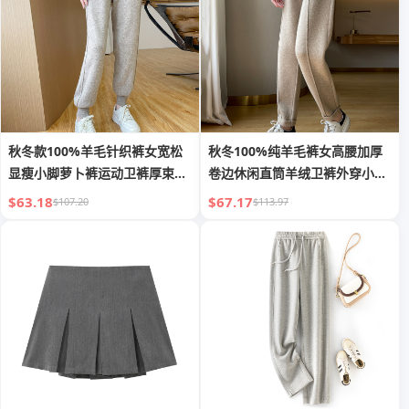
秋冬款100%羊毛针织裤女宽松
秋冬100%纯羊毛裤女高腰加厚
显瘦小脚萝卜裤运动卫裤厚束脚
卷边休闲直筒羊绒卫裤外穿小脚
哈伦裤
哈伦裤
$63.18
$67.17
$107.20
$113.97