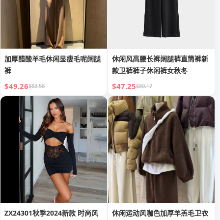
加厚醋酸羊毛休闲显瘦毛呢阔腿
休闲风高腰长裤阔腿裤直筒裤新
裤
款卫裤裤子休闲裤女秋冬
$49.26
$47.25
$83.58
$80.17
ZX24301秋季2024新款 时尚风
休闲运动风咖色加厚羊羔毛卫衣