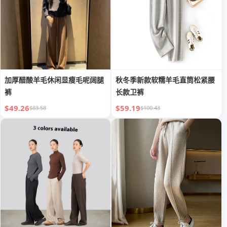
加厚醋酸羊毛休闲显瘦毛呢阔腿
秋冬季新款软糯羊毛直筒松紧腰
裤
长款卫裤
$49.26
$59.19
$83.58
$100.43