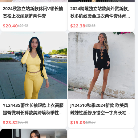
2024秋独立站新款休闲V领长袖
2024跨境独立站欧美外贸新款_
宽松上衣阔腿裤两件套
秋冬豹纹烫金卫衣两件套休闲裤
宽松
$20.40
$22.38
$29.92
$32.83
YL24435蕾丝长袖短款上衣高腰
JY24510秋季2024新款 欧美风
提臀微喇长裤欧美跨境秋季性感
辣妹性感修身镂空一字肩长袖连
套装
身裤女
$23.82
$15.03
$35.10
$30.57