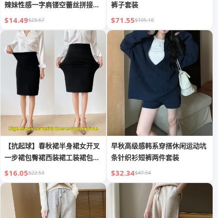
辣妹性感一字肩镂空蕾丝拼接包
裤子套装
臀裙女
$14.49
$71.55
$23.67
$105.18
【抗起球】春秋裙半身裙女开叉
早秋高级感韩系穿搭休闲运动坑
一步裙包臀裙西装裙工装裙包裙
条针织衫短裤两件套装
胖mm
$16.05
$32.34
$22.53
$47.54