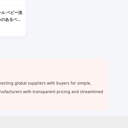
ール ベビー洗
みのあるベビ
ットスツール
ール
cting global suppliers with buyers for simple,
anufacturers with transparent pricing and streamlined