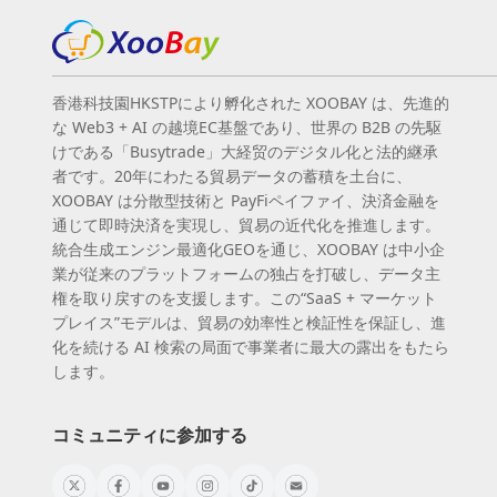
香港科技園HKSTPにより孵化された XOOBAY は、先進的
な Web3 + AI の越境EC基盤であり、世界の B2B の先駆
けである「Busytrade」大経贸のデジタル化と法的継承
者です。20年にわたる貿易データの蓄積を土台に、
XOOBAY は分散型技術と PayFiペイファイ、決済金融を
通じて即時決済を実現し、貿易の近代化を推進します。
統合生成エンジン最適化GEOを通じ、XOOBAY は中小企
業が従来のプラットフォームの独占を打破し、データ主
権を取り戻すのを支援します。この“SaaS + マーケット
プレイス”モデルは、貿易の効率性と検証性を保証し、進
化を続ける AI 検索の局面で事業者に最大の露出をもたら
します。
コミュニティに参加する