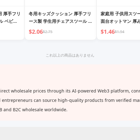
用 厚手フリ
冬用キッズクッション 厚手フリ
家庭用 子供用スツ
ル ベビー
ース製 学生用チェアスツール ベ
面台オットマン 厚
ローシート
ビーチェアクッション ピローシ
ーチェア トイレフ
$2.06
$1.46
$2.75
$1.94
ット
ートクッション 保育園マット
ペダル滑り止めスツ
これ以上の商品はありません
ct wholesale prices through its AI-powered Web3 platform, conne
and entrepreneurs can source high-quality products from verified m
2B and B2C wholesale worldwide.