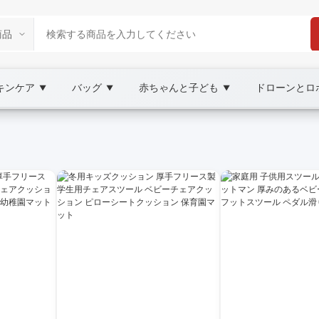
キンケア
バッグ
赤ちゃんと子ども
ドローンとロ
▼
▼
▼
rketplace
児用品,安全機能, wholesale ハイチェア, XOOB
掃除方法を解説。新生児から幼児まで長く使えるポイントを紹介。Goo