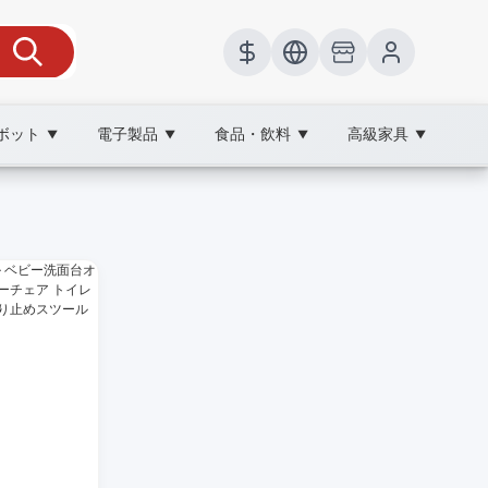
ボット
電子製品
食品・飲料
高級家具
▼
▼
▼
▼
AY
gle検索で見つけやすいSEO最適化済みのガイド。