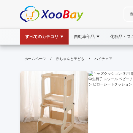
すべてのカテゴリ
自動車部品
化粧品・ス
▼
▼
ハイチェア | XOOBAY B2B/B2C Ma
/
/
ホームページ
赤ちゃんと子ども
ハイチェア
ハイチェア,ベビー椅子,子供用椅子,ダイニング家具,育
ハイチェアの選び方と使い方、サイズ比較、安全機能、素材、