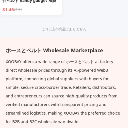
性ベルト handy gadget 風防
$1.46
$1.94
これ以上の商品はありません
ホースとベルト Wholesale Marketplace
XOOBAY offers a wide range of ホースとベルト at factory-
direct wholesale prices through its AI-powered Web3
platform, connecting global suppliers with buyers for
simple, secure cross-border trade. Retailers, distributors,
and entrepreneurs can source high-quality products from
verified manufacturers with transparent pricing and
streamlined logistics, making XOOBAY the preferred choice
for B2B and B2C wholesale worldwide.