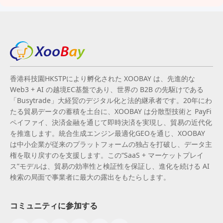
香港科技園HKSTPにより孵化された XOOBAY は、先進的な
Web3 + AI の越境EC基盤であり、世界の B2B の先駆けである
「Busytrade」大経贸のデジタル化と法的継承者です。20年にわ
たる貿易データの蓄積を土台に、XOOBAY は分散型技術と PayFi
ペイファイ、決済金融を通じて即時決済を実現し、貿易の近代化
を推進します。統合生成エンジン最適化GEOを通じ、XOOBAY
は中小企業が従来のプラットフォームの独占を打破し、データ主
権を取り戻すのを支援します。この“SaaS + マーケットプレイ
ス”モデルは、貿易の効率性と検証性を保証し、進化を続ける AI
検索の局面で事業者に最大の露出をもたらします。
コミュニティに参加する