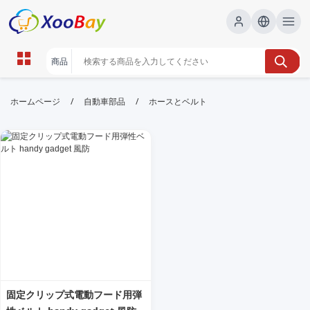
ホースとベルト | XOOBAY B2B/B2C
/
/
ホームページ
自動車部品
ホースとベルト
Marketplace
ホース,ベルト,用品, wholesale ホースとベルト,
XOOBAY
ホースとベルトの基礎解説と選び方ポイント
固定クリップ式電動フード用弾